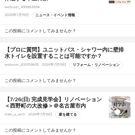
webuser_499962694
2026年7月19日
ニュース・イベント情報
この投稿にコメントしてみませんか？
【プロに質問】ユニットバス・シャワー内に壁排
水トイレを設置することは可能ですか？
webuser_830159605
2026年7月19日
リフォーム・リノベーション
この投稿にコメントしてみませんか？
【7/26(日) 完成見学会】リノベーション
＜西野町の大改修＞＠名古屋市内
maki_y_arch
2026年7月19日
家を建てる
この投稿にコメントしてみませんか？