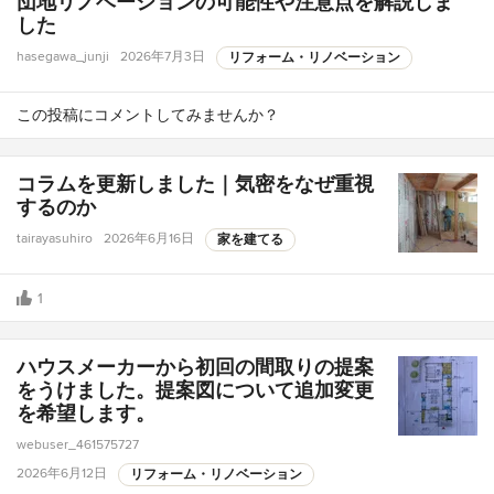
団地リノベーションの可能性や注意点を解説しま
した
hasegawa_junji
2026年7月3日
リフォーム・リノベーション
この投稿にコメントしてみませんか？
コラムを更新しました｜気密をなぜ重視
するのか
tairayasuhiro
2026年6月16日
家を建てる
1
ハウスメーカーから初回の間取りの提案
をうけました。提案図について追加変更
を希望します。
webuser_461575727
2026年6月12日
リフォーム・リノベーション