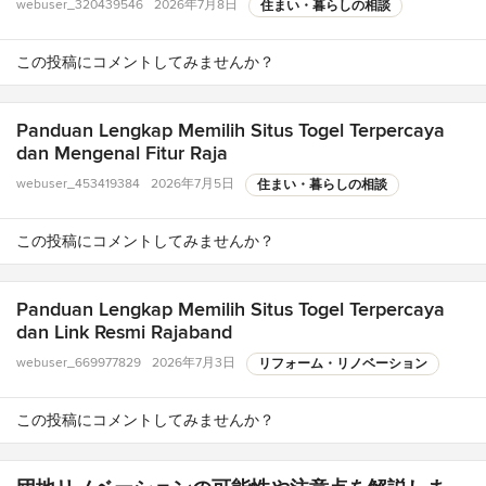
webuser_320439546
2026年7月8日
住まい・暮らしの相談
この投稿にコメントしてみませんか？
Panduan Lengkap Memilih Situs Togel Terpercaya
dan Mengenal Fitur Raja
webuser_453419384
2026年7月5日
住まい・暮らしの相談
この投稿にコメントしてみませんか？
Panduan Lengkap Memilih Situs Togel Terpercaya
dan Link Resmi Rajaband
webuser_669977829
2026年7月3日
リフォーム・リノベーション
この投稿にコメントしてみませんか？