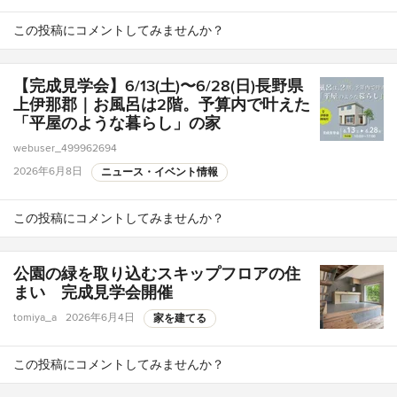
この投稿にコメントしてみませんか？
【完成見学会】6/13(土)〜6/28(日)長野県
上伊那郡｜お風呂は2階。予算内で叶えた
「平屋のような暮らし」の家
webuser_499962694
2026年6月8日
ニュース・イベント情報
この投稿にコメントしてみませんか？
公園の緑を取り込むスキップフロアの住
まい 完成見学会開催
tomiya_a
2026年6月4日
家を建てる
この投稿にコメントしてみませんか？