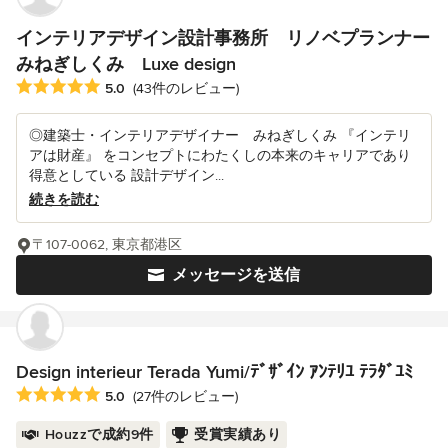
インテリアデザイン設計事務所 リノベプランナー
みねぎしくみ Luxe design
平均評価：5つ星中 星5
5.0
(43件のレビュー)
◎建築士・インテリアデザイナー みねぎしくみ 『インテリ
アは財産』 をコンセプトにわたくしの本来のキャリアであり
得意としている 設計デザイン...
続きを読む
〒107-0062, 東京都港区
メッセージを送信
Design interieur Terada Yumi/ﾃﾞｻﾞｲﾝ ｱﾝﾃﾘﾕ ﾃﾗﾀﾞﾕﾐ
平均評価：5つ星中 星5
5.0
(27件のレビュー)
Houzzで成約9件
受賞実績あり