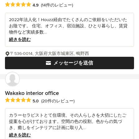
平均評価：5つ星中 星4.9
4.9
(14件のレビュー)
2022年法人化！Houzz経由でたくさんのご依頼をいただいた
お陰です。 住宅、オフィス、宿泊施設、ひとり暮らし、賃貸
物件など実績多数...
続きを読む
〒536-0014, 大阪府大阪市城東区, 鴫野西
メッセージを送信
Wakako interior office
平均評価：5つ星中 星5
5.0
(20件のレビュー)
カラーセラピストとて住環境、その人らしさを大切にしたご
提案を心がけております。空間の色の役割、色からの気づ
き、癒しをインテリアに計画に取り入...
続きを読む