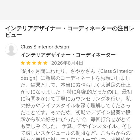
インテリアデザイナー・コーディネーターの注目レ
ビュー
Class S interior design
インテリアデザイナー・コーディネーター
平
2026年8月4日
均
“約4ヶ月間にわたり、さやかさん（Class S interior
評
design）に新居のコーディネートをお願いしまし
価：
た。結果として、本当に素晴らしく大満足の仕上
5
がりになりました！ 特に印象的だったのは、最初
つ
に時間をかけて丁寧にカウンセリングを行い、私
星
の好みやライフスタイルを深く理解してくださっ
中
たことです。そのため、初期のデザイン提案の段
星
階から私の好みにぴったりで、毎回打合せがとて
5
も楽しみでした。 予算、デザインスタイル、そし
て厳しいスケジュールの制限など、こちらからの