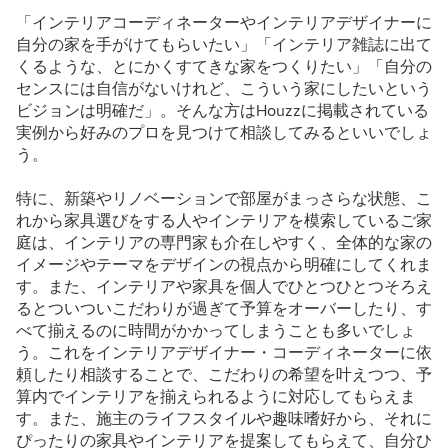
「インテリアコーディネーターやインテリアデザイナーに
自分の家を手がけてもらいたい」「インテリア雑誌に出て
くるような、とにかくすてきな家をつくりたい」「自分の
センスには自信がないけれど、こういう家にしたいという
ビジョンは明確だ」。そんな方はHouzzに掲載されている
実例から好みのプロを見つけて相談してみるといいでしょ
う。
特に、新築やリノベーションで部屋がまっさらな状態、こ
れから家具選びをする人やインテリアを模索しているご家
庭は、インテリアの専門家も介在しやすく、全体的な家の
イメージやテーマをデザインの視点から明確にしてくれま
す。また、インテリアや家具を個人でひとつひとつそろえ
るとついついこだわりが過ぎて予算をオーバーしたり、す
べて揃えるのに時間がかかってしまうことも多いでしょ
う。これをインテリアデザイナー・コーディネーターに依
頼したり相談することで、こだわりの希望を叶えつつ、予
算内でインテリアを揃えられるように対応してもらえま
す。また、施主のライフスタイルや趣味嗜好から、それに
ぴったりの家具やインテリアを提案してもらえて、自分ひ