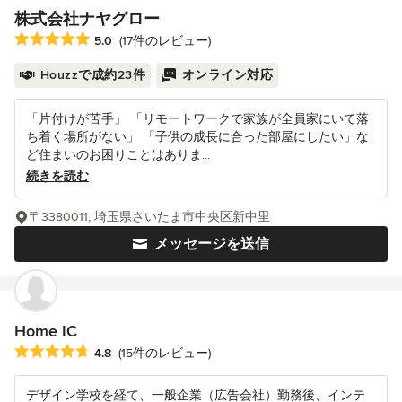
株式会社ナヤグロー
平均評価：5つ星中 星5
5.0
(17件のレビュー)
Houzzで成約23件
オンライン対応
「片付けが苦手」 「リモートワークで家族が全員家にいて落
ち着く場所がない」 「子供の成長に合った部屋にしたい」な
ど住まいのお困りことはありま...
続きを読む
〒3380011, 埼玉県さいたま市中央区新中里
メッセージを送信
Home IC
平均評価：5つ星中 星4.8
4.8
(15件のレビュー)
デザイン学校を経て、一般企業（広告会社）勤務後、インテ