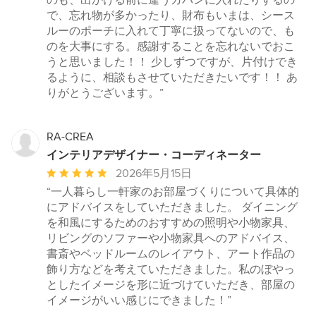
のも、出かける前に違うカバンに入れたりするの
星
で、忘れ物が多かったり、財布もいまは、シース
中
ルーのポーチに入れて丁寧に扱ってないので、も
星
のを大事にする。感謝することを忘れないでおこ
5
うと思いました！！ 少しずつですが、片付けでき
るように、相談もさせていただきたいです！！ あ
りがとうございます。”
RA-CREA
インテリアデザイナー・コーディネーター
平
2026年5月15日
均
“一人暮らし一軒家のお部屋づくりについて具体的
評
にアドバイスをしていただきました。 ダイニング
価：
を和風にするためのおすすめの照明や小物家具、
5
リビングのソファーや小物家具へのアドバイス、
つ
書斎やベッドルームのレイアウト、アート作品の
星
飾り方などを考えていただきました。私のぼやっ
中
としたイメージを形に近づけていただき、部屋の
星
イメージがいい感じにできました！”
5