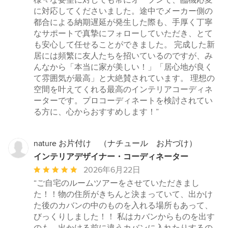
様々な要望に対しても常にオープンで、臨機応変
に対応してくださいました。途中でメーカー側の
都合による納期遅延が発生した際も、手厚く丁寧
なサポートで真摯にフォローしていただき、とて
も安心して任せることができました。 完成した新
居には頻繁に友人たちを招いているのですが、み
んなから「本当に家が美しい！」「居心地が良く
て雰囲気が最高」と大絶賛されています。 理想の
空間を叶えてくれる最高のインテリアコーディネ
ーターです。プロコーディネートを検討されてい
る方に、心からおすすめします！”
nature お片付け （ナチュール お片づけ）
インテリアデザイナー・コーディネーター
平
2026年6月22日
均
“ご自宅のルームツアーをさせていただきまし
評
た！！物の住所がきちんと決まっていて、出かけ
価：
た後のカバンの中のものを入れる場所もあって、
5
びっくりしました！！ 私はカバンからものを出す
つ