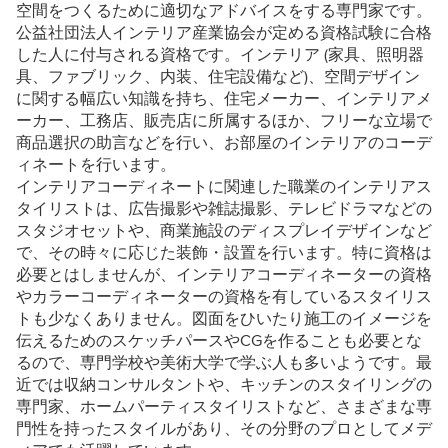
空間をつくるために適切なアドバイスをする専門家です。
公益社団法人インテリア産業協会が定める資格試験に合格
した人に付与される資格です。インテリア (家具、照明器
具、ファブリック、内装、住宅設備など)、空間デザイン
に関する幅広い知識を持ち、住宅メーカー、インテリアメ
ーカー、工務店、販売店に所属するほか、フリーな立場で
商品選択の助言などを行い、お部屋のインテリアのコーデ
ィネートを行います。
インテリアコーディネートに関連した職業のインテリアス
タイリストは、広告撮影や雑誌撮影、テレビドラマなどの
スタジオセットや、商業施設のディスプレイデザインなど
で、その時々に応じた装飾・設置を行います。特に資格は
必要とはしませんが、インテリアコーディネーターの資格
やカラーコーディネーターの資格を有しているスタイリス
トも少なくありません。図面をひいたり施工のイメージを
伝えるためのスケッチパースやCGを作ることも必要とな
るので、専門学校や美術大学で学ぶ人も多いようです。最
近では収納コンサルタントや、キッチンのスタイリングの
専門家、ホームパーティスタイリストなど、さまざまな専
門性を持ったスタイルがあり、その分野のプロとしてメデ