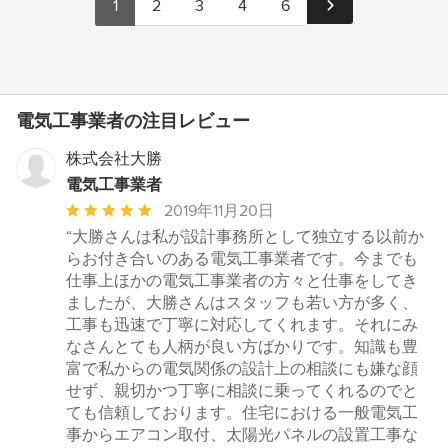
1
2
3
4
6
電気工事業者の注目レビュー
株式会社大勝
電気工事業者
平
2019年11月20日
均
“大勝さんは私が設計事務所として独立する以前か
評
らお付き合いのある電気工事業者です。今までも
価：
仕事上ほかの電気工事業者の方々と仕事をしてき
5
ましたが、大勝さんはスタッフも若い方が多く、
つ
工事も迅速で丁寧に対応してくれます。それにみ
星
なさんとても人柄が良い方ばかりです。知識も豊
中
富で私からの電気関係の設計上の相談にも嫌な顔
星
せず、親切かつ丁寧に相談に乗ってくれるのでと
5
ても信頼しております。住宅における一般電気工
事からエアコン取付、太陽光パネルの設置工事な