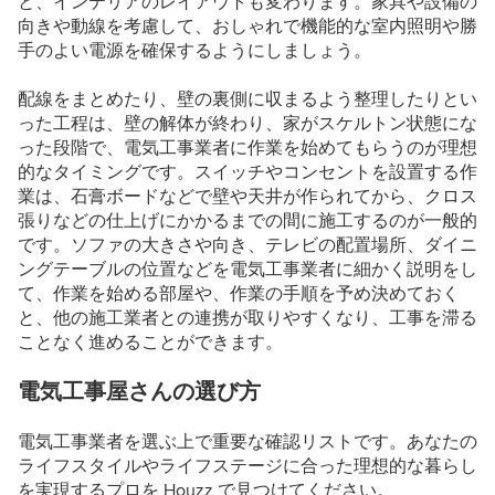
と、インテリアのレイアウトも変わります。家具や設備の
向きや動線を考慮して、おしゃれで機能的な室内照明や勝
手のよい電源を確保するようにしましょう。
配線をまとめたり、壁の裏側に収まるよう整理したりとい
った工程は、壁の解体が終わり、家がスケルトン状態にな
った段階で、電気工事業者に作業を始めてもらうのが理想
的なタイミングです。スイッチやコンセントを設置する作
業は、石膏ボードなどで壁や天井が作られてから、クロス
張りなどの仕上げにかかるまでの間に施工するのが一般的
です。ソファの大きさや向き、テレビの配置場所、ダイニ
ングテーブルの位置などを電気工事業者に細かく説明をし
て、作業を始める部屋や、作業の手順を予め決めておく
と、他の施工業者との連携が取りやすくなり、工事を滞る
ことなく進めることができます。
電気工事屋さんの選び方
電気工事業者を選ぶ上で重要な確認リストです。あなたの
ライフスタイルやライフステージに合った理想的な暮らし
を実現するプロを Houzz で見つけてください。