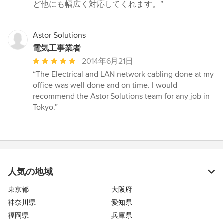
ど他にも幅広く対応してくれます。”
Astor Solutions
電気工事業者
平
2014年6月21日
均
“The Electrical and LAN network cabling done at my
評
office was well done and on time. I would
価：
recommend the Astor Solutions team for any job in
5
Tokyo.”
つ
星
中
星
5
人気の地域
東京都
大阪府
神奈川県
愛知県
福岡県
兵庫県