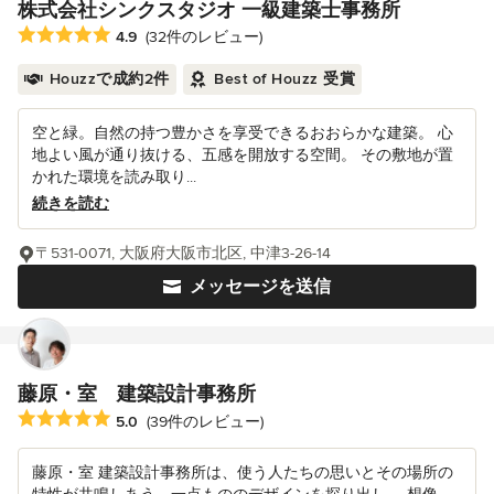
株式会社シンクスタジオ 一級建築士事務所
平均評価：5つ星中 星4.9
4.9
(32件のレビュー)
Houzzで成約2件
Best of Houzz 受賞
空と緑。自然の持つ豊かさを享受できるおおらかな建築。 心
地よい風が通り抜ける、五感を開放する空間。 その敷地が置
かれた環境を読み取り...
続きを読む
〒531-0071, 大阪府大阪市北区, 中津3-26-14
メッセージを送信
藤原・室 建築設計事務所
平均評価：5つ星中 星5
5.0
(39件のレビュー)
藤原・室 建築設計事務所は、使う人たちの思いとその場所の