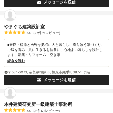
メッセージを送信
やまぐち建築設計室
平均評価：5つ星中 星5
5.0
(27件のレビュー)
■奈良・橿原と吉野を拠点に人と暮らしに寄り添う家づくり。
ご縁を育み、共に生きるを信条に、心地よい暮らしを設計し
ます。新築・リフォーム・空き家...
続きを読む
〒634-0073, 奈良県橿原市, 橿原市縄手町387-4（1階）
メッセージを送信
本井建築研究所一級建築士事務所
平均評価：5つ星中 星5
5.0
(31件のレビュー)