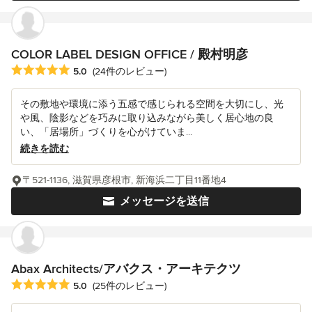
COLOR LABEL DESIGN OFFICE / 殿村明彦
平均評価：5つ星中 星5
5.0
(24件のレビュー)
その敷地や環境に添う五感で感じられる空間を大切にし、光
や風、陰影などを巧みに取り込みながら美しく居心地の良
い、「居場所」づくりを心がけていま...
続きを読む
〒521-1136, 滋賀県彦根市, 新海浜二丁目11番地4
メッセージを送信
Abax Architects/アバクス・アーキテクツ
平均評価：5つ星中 星5
5.0
(25件のレビュー)