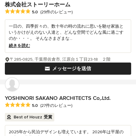
株式会社ストーリーホーム
平均評価：5つ星中 星5
5.0
(29件のレビュー)
一日の、四季折々の、数十年の時の流れに思いを馳せ家族と
いうかけがえのない人達と、どんな空間でどんな風に過ごす
のか・・・。 そんなさまざまな...
続きを読む
〒285-0825, 千葉県佐倉市, 江原台１丁目23-18 ２階
メッセージを送信
YOSHINORI SAKANO ARCHITECTS Co,.Ltd.
平均評価：5つ星中 星5
5.0
(27件のレビュー)
Best of Houzz 受賞
2025年から民泊デザインも増えています。 2026年は平屋の