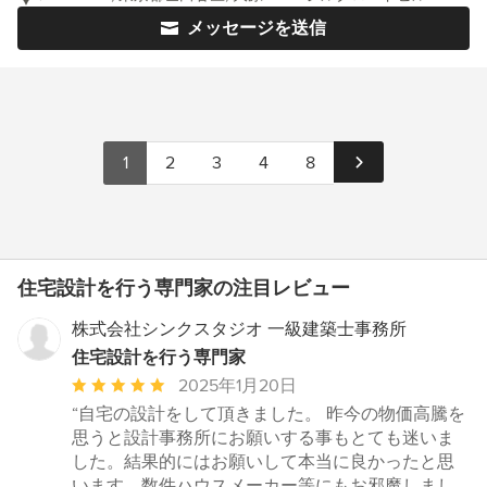
メッセージを送信
1
2
3
4
8
住宅設計を行う専門家の注目レビュー
株式会社シンクスタジオ 一級建築士事務所
住宅設計を行う専門家
平
2025年1月20日
均
“自宅の設計をして頂きました。 昨今の物価高騰を
評
思うと設計事務所にお願いする事もとても迷いま
価：
した。結果的にはお願いして本当に良かったと思
5
います。数件ハウスメーカー等にもお邪魔しまし