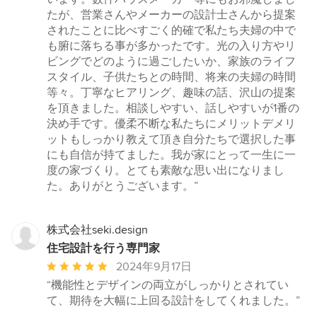
つ
たが、営業さんやメーカーの設計士さんから提案
星
されたことに比べすごく的確で私たち夫婦の中で
中
も腑に落ちる事が多かったです。光の入り方やリ
星
ビングでどのように過ごしたいか、家族のライフ
5
スタイル、子供たちとの時間、将来の夫婦の時間
等々。丁寧なヒアリング、趣味の話、沢山の提案
を頂きました。相談しやすい、話しやすいが1番の
決め手です。優柔不断な私たちにメリットデメリ
ットもしっかり教えて頂き自分たちで選択した事
にも自信が持てました。我が家にとって一生に一
度の家づくり。とても素敵な思い出になりまし
た。ありがとうございます。”
株式会社seki.design
住宅設計を行う専門家
平
2024年9月17日
均
“機能性とデザインの両立がしっかりとされてい
評
て、期待を大幅に上回る設計をしてくれました。”
価：