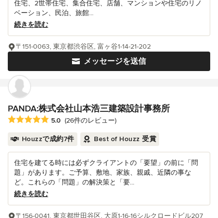
住宅、2世帯住宅、集合住宅、店舗、マンションや住宅のリノ
ベーション、民泊、旅館...
続きを読む
〒151-0063, 東京都渋谷区, 富ヶ谷1-14-21-202
メッセージを送信
PANDA:株式会社山本浩三建築設計事務所
平均評価：5つ星中 星5
5.0
(26件のレビュー)
Houzzで成約7件
Best of Houzz 受賞
住宅を建てる時には必ずクライアントの「要望」の前に「問
題」があります。ご予算、敷地、家族、親戚、近隣の事な
ど。これらの「問題」の解決策と「要...
続きを読む
〒156-0041, 東京都世田谷区, 大原1-16-16シルクロードビル207