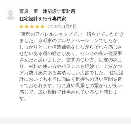
5
つ
藤原・室 建築設計事務所
星
住宅設計を行う専門家
中
平
2022年1月11日
星
均
“京都のアパレルショップでご一緒させていただき
5
評
ました。京町家のフルリノベーションでしたが、
価：
しっかりとした構造補強をしながらそれを感じさ
5
せないある種の軽さがあり、センスの良い建築家
つ
さんだと思いました。空間の使い方、細部の納ま
星
り、材料の使い方やバランスも絶妙で、上質かつ
中
アカ抜け感のある素晴らしい店舗でした。 住宅設
星
計においても本当に面白く気持ちの良い空間を造
5
っておられます。特に庭や風景との繋がりが良い
感じで、広い視野で仕事されているなと感じま
す。”