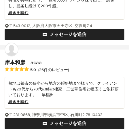
特性が共鳴しあう、一点もののデザインを探り出し、 想像
し、提案し続けて200件超。...
続きを読む
〒543-0012, 大阪府大阪市天王寺区, 空堀町7-4
メッセージを送信
岸本和彦 acaa
平均評価：5つ星中 星5
5.0
(36件のレビュー)
敷地は都市の狭小から地方の傾斜地まで様々で、クライアン
トも20代から70代の終の棲家、二世帯住宅と幅広くご依頼頂
いております。 早稲田...
続きを読む
〒231-0868, 神奈川県横浜市中区, 石川町2-78-10403
メッセージを送信