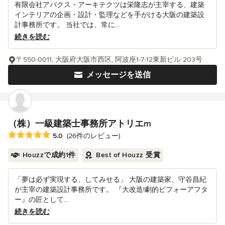
有限会社アバクス・アーキテクツは栄隆志が主宰する、建築
インテリアの企画・設計・監理などを手がける大阪の建築設
計事務所です。 当社では、常に...
続きを読む
〒550-0011, 大阪府大阪市西区, 阿波座1-7-12東新ビル 203号
メッセージを送信
（株）一級建築士事務所アトリエm
平均評価：5つ星中 星5
5.0
(26件のレビュー)
Houzzで成約1件
Best of Houzz 受賞
「夢は必ず実現する、してみせる」 大阪の建築家、守谷昌紀
が主宰の建築設計事務所です。 『大改造!劇的ビフォーアフタ
ー』の匠として...
続きを読む