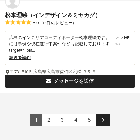
松本理絵（インデザイン＆ミヤカグ）
平均評価：5つ星中 星5
5.0
(13件のレビュー)
広島のインテリアコーディネーター松本理絵です。 ＞＞HP
には事例や現在進行中案件なども記載しております <a
target="_bla...
続きを読む
〒731-5106, 広島県広島市佐伯区利松, 3-5-19
メッセージを送信
1
2
3
4
5