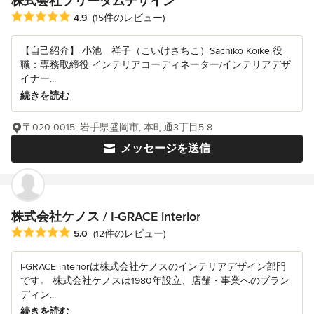
株式会社フリーダムデザイン
平均評価：5つ星中 星4.9
4.9
(15件のレビュー)
【自己紹介】 小池 祥子（こいけさちこ）Sachiko Koike 役
職：専務取締役 インテリアコーディネーター/インテリアデザ
イナー...
続きを読む
〒020-0015, 岩手県盛岡市, 本町通3丁目5-8
メッセージを送信
株式会社ケノス / I-GRACE interior
平均評価：5つ星中 星5
5.0
(12件のレビュー)
I-GRACE interiorは株式会社ケノスのインテリアデザイン部門
です。 株式会社ケノスは1980年設立、店舗・事業へのブラン
ディン...
続きを読む