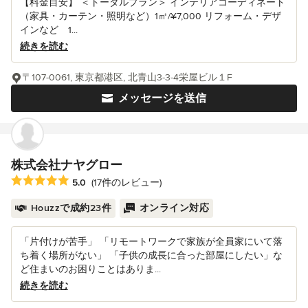
【料金目安】 ＜トータルプラン＞ インテリアコーディネート
（家具・カーテン・照明など）1㎡/¥7,000 リフォーム・デザ
インなど 1...
続きを読む
〒107-0061, 東京都港区, 北青山3-3-4栄屋ビル１F
メッセージを送信
株式会社ナヤグロー
平均評価：5つ星中 星5
5.0
(17件のレビュー)
Houzzで成約23件
オンライン対応
「片付けが苦手」 「リモートワークで家族が全員家にいて落
ち着く場所がない」 「子供の成長に合った部屋にしたい」な
ど住まいのお困りことはありま...
続きを読む