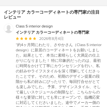
インテリア カラーコーディネートの専門家の注目
レビュー
Class S interior design
インテリア カラーコーディネートの専門家
平
2026年8月4日
均
“約4ヶ月間にわたり、さやかさん（Class S interior
評
design）に新居のコーディネートをお願いしまし
価：
た。結果として、本当に素晴らしく大満足の仕上
5
がりになりました！ 特に印象的だったのは、最初
つ
に時間をかけて丁寧にカウンセリングを行い、私
星
の好みやライフスタイルを深く理解してくださっ
中
たことです。そのため、初期のデザイン提案の段
星
階から私の好みにぴったりで、毎回打合せがとて
5
も楽しみでした。 予算、デザインスタイル、そし
て厳しいスケジュールの制限など、こちらからの
様々な要望に対しても常にオープンで、臨機応変
に対応してくださいました。途中でメーカー側の