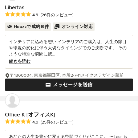
Libertas
平均評価：5つ星中 星4.9
4.9
(26件のレビュー)
Houzzで成約19件
オンライン対応
インテリアに込める想い インテリアのご購入は、人生の節目
や環境の変化に伴う大切なタイミングでのご決断です。 その
ような特別な瞬間に携...
続きを読む
〒1300004, 東京都墨田区, 本所2-7-11メイクスデザイン蔵前
メッセージを送信
Office K [オフィスK]
平均評価：5つ星中 星4.9
4.9
(25件のレビュー)
あなたの人生を豊かに変える空間づくりがここに。 〜Less is