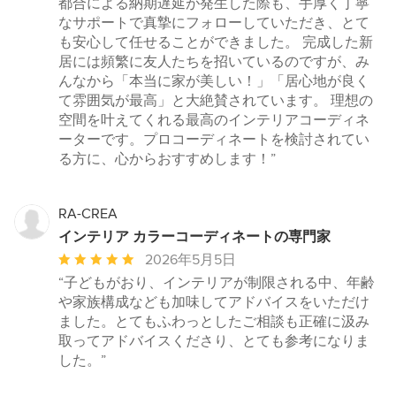
都合による納期遅延が発生した際も、手厚く丁寧
なサポートで真摯にフォローしていただき、とて
も安心して任せることができました。 完成した新
居には頻繁に友人たちを招いているのですが、み
んなから「本当に家が美しい！」「居心地が良く
て雰囲気が最高」と大絶賛されています。 理想の
空間を叶えてくれる最高のインテリアコーディネ
ーターです。プロコーディネートを検討されてい
る方に、心からおすすめします！”
RA-CREA
インテリア カラーコーディネートの専門家
平
2026年5月5日
均
“子どもがおり、インテリアが制限される中、年齢
評
や家族構成なども加味してアドバイスをいただけ
価：
ました。とてもふわっとしたご相談も正確に汲み
5
取ってアドバイスくださり、とても参考になりま
つ
した。”
星
中