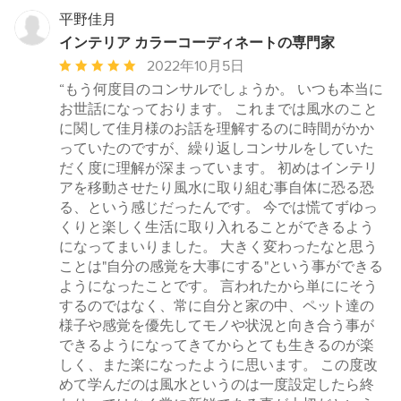
星
平野佳月
5
インテリア カラーコーディネートの専門家
平
2022年10月5日
均
“もう何度目のコンサルでしょうか。 いつも本当に
評
お世話になっております。 これまでは風水のこと
価：
に関して佳月様のお話を理解するのに時間がかか
5
っていたのですが、繰り返しコンサルをしていた
つ
だく度に理解が深まっています。 初めはインテリ
星
アを移動させたり風水に取り組む事自体に恐る恐
中
る、という感じだったんです。 今では慌てずゆっ
星
くりと楽しく生活に取り入れることができるよう
5
になってまいりました。 大きく変わったなと思う
ことは"自分の感覚を大事にする"という事ができる
ようになったことです。 言われたから単ににそう
するのではなく、常に自分と家の中、ペット達の
様子や感覚を優先してモノや状況と向き合う事が
できるようになってきてからとても生きるのが楽
しく、また楽になったように思います。 この度改
めて学んだのは風水というのは一度設定したら終