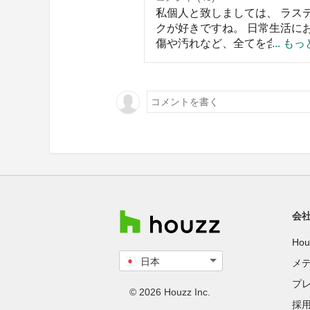
は葡萄杢をデザインしたので
私個人と致しましては、 ラス
物の杢目の化粧ベニヤを貼る
クが好きですね。 日常生活に
だけで非常に高価になります
傷や汚れなど、全てを含んで
... も
入れるのも大変です。ホテル
風合いになること。 なにより
ことなので、部屋分の数を揃
だ一番の要因は、住まいをラ
は困難かと思われ、工夫され
しめる事です（笑）。
は。
https://www.maturiya.co.jp/fs/
写真の品は無垢の一枚板です
の出かたは違いますが参考ま
祭り屋家具 五軒町店様HPよ
様式もわからないのですが、
昔の和家具の黒柿材家具(こち
高級素材です。)で、本物の黒
会
も黒い部分が少ないまたは木
が悪いときに、墨でそれらし
Ho
ているのを見たことがあります
日本
上、乱文お許しのほど。
メ
国
プ
を
© 2026 Houzz Inc.
採
選