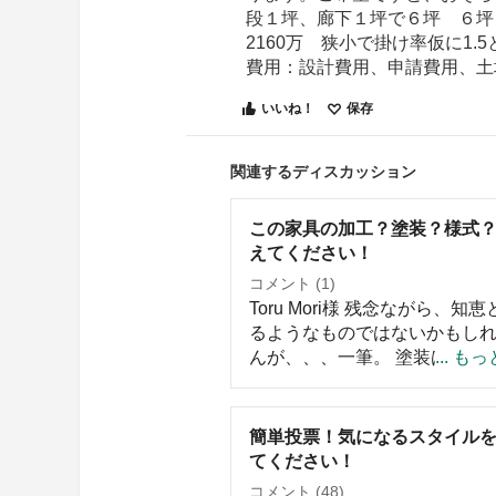
段１坪、廊下１坪で６坪 ６坪ｘ
2160万 狭小で掛け率仮に1.
費用：設計費用、申請費用、土
いいね！
保存
関連するディスカッション
この家具の加工？塗装？様式
えてください！
コメント (1)
Toru Mori様 残念ながら、知
るようなものではないかもし
んが、、、一筆。 塗装はよく
... も
ませんが、ウレタン・ラッカ
スといった科学系塗料かと推
ます。 木目は最高級の玉杢と
簡単投票！気になるスタイル
る木の木目を描いたものでし
てください！
杢の出かたで名前があります
コメント (48)