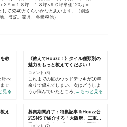
3Ｆ＝１８坪 １８坪×ＲＣ坪単価120万＝
5として3240万くらいかなと思います。（別途
地、登記、家具、各種税他）
？を教
《教えてHouzz！》タイル種類別の
魅力をもっと教えてください！
コメント (8)
恵と呼べ
これまでの庭のウッドデッキが10年
れませ
余りで傷んでしまい、次はどうしよ
わかり
っと見る
うか悩んでいたところ、メンテナン
... もっと見る
ー・ニ
スがほとんどいらないタイルデッキ
測され
はどうか？という案がでて庭のリフ
呼ばれ
ォームと合わせて作りました。 夏場
を教え
募集期間終了：特集記事＆Houzz公
ょう。
は、照り返しやタイルが熱くなるの
式SNSで紹介する「大阪府、三重
。これ
では？と、不安もありましたが、実
県」のおすすめプロジェクト写真を
コメント (7)