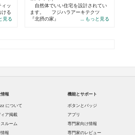
は？本
際は思ったほどではなく、写真のよ
教えてください
ティッ
自然体でいい住宅を設計されてい
と素材
うにタープで日陰を作れば解消でき
おける
ます。 フジハラアーキテクツ
。手に
ました。 タイルが焼き付くようなこ
も良い
っと見る
『北摂の家』
... もっと見る
という
ともなく、むしろ少しひんやりとし
も選ん
https://www.houzz.jp/projects/2336562
えるの
て気持ちがいいくらいです。 ウッド
フに楽
『家庭画報』2018年5月号 理想
たので
デッキでは出来なかったカラーコデ
の「豪邸」拝見 より
ィネートやパネリングで雰囲気も変
https://www.kateigaho.com/magazine/latest/1766
kagu/higashigokencho/t708
わってきます。 また、タイルの汚れ
。杢目
も水洗いや、場合によっては高圧洗
でに。
浄機で洗い流せば簡単にきれいにな
り参照
ります。 コストも同じ広さならウッ
以前、
ドデッキより安くなると思います。
らも超
※タイルの種類にもよりますが。 木
柿材で
のように防腐剤を塗ったりすること
社情報
機能とサポート
目の形
もなく、メンテナンスもほとんどか
く描い
かりません。 あえてデメリットとい
uzz について
ボタンとバッジ
。 以
えば、木と比べて固いということ
ディア掲載
と、施工は素人では難しいことでし
アプリ
ょうか。 ご参考になればうれしいで
レスルーム
専門家向け情報
す。
用情報
専門家のレビュー