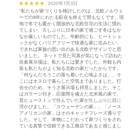
平
2020年7月3日
均
“私たちが家づくりを検討したのは、北欧ノルウェ
評
ーでの8年にわたる駐在を終えて間もなくです。現
価：
地で冬でも暖かく開放的な北欧住宅の生活に慣れ
5
てしまい、久しぶりに日本の家で過ごす冬はなか
つ
なか厳しいものでした。年齢的にも、ヒートショ
星
ックがなくバリアフリーで快適な家に住みたい、
中
できれば家族の思い出のある北欧デザインでと思
星
いました。 ネットで見た写真が気になって訪ねた
5
佐倉展示場は、私たちには驚きでした。外観も内
装も私たちがよく知る北欧の家だったからです。
「何なんだろうこの落ち着いた心地よさは」、そ
こにはオスロで暮らした空気までありました。打
合せのため、そうさ展示場も拝見しました。そこ
はガラージ付き、応接間を備えた北米風の家で、
昔ヒューストンで住んでいた家が久しぶりに目に
浮かびました。「スウェーデンの家」、「ノース
アメリカンの家」はそのキャッチフレーズ通りで
した。そして、本物にこだわって家づくりをされ
ている真摯で信頼できる工務店であると感じまし