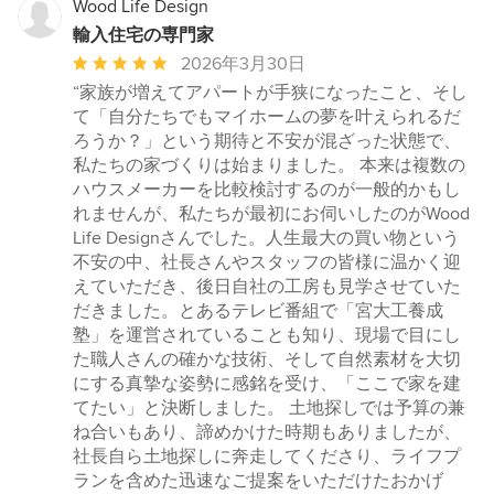
Wood Life Design
輸入住宅の専門家
平
2026年3月30日
均
“家族が増えてアパートが手狭になったこと、そし
評
て「自分たちでもマイホームの夢を叶えられるだ
価：
ろうか？」という期待と不安が混ざった状態で、
5
私たちの家づくりは始まりました。 本来は複数の
つ
ハウスメーカーを比較検討するのが一般的かもし
星
れませんが、私たちが最初にお伺いしたのがWood
中
Life Designさんでした。人生最大の買い物という
星
不安の中、社長さんやスタッフの皆様に温かく迎
5
えていただき、後日自社の工房も見学させていた
だきました。とあるテレビ番組で「宮大工養成
塾」を運営されていることも知り、現場で目にし
た職人さんの確かな技術、そして自然素材を大切
にする真摯な姿勢に感銘を受け、「ここで家を建
てたい」と決断しました。 土地探しでは予算の兼
ね合いもあり、諦めかけた時期もありましたが、
社長自ら土地探しに奔走してくださり、ライフプ
ランを含めた迅速なご提案をいただけたおかげ