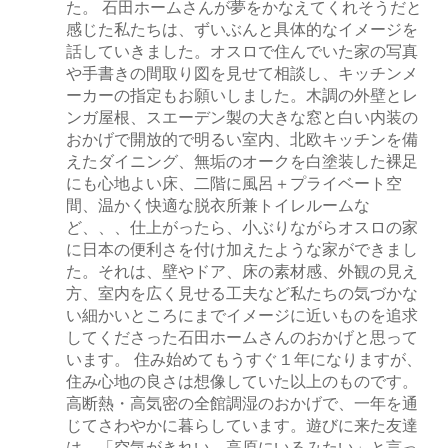
た。 石田ホームさんが夢をかなえてくれそうだと
感じた私たちは、ずいぶんと具体的なイメージを
話していきました。オスロで住んでいた家の写真
や手書きの間取り図を見せて相談し、キッチンメ
ーカーの指定もお願いしました。木調の外壁とレ
ンガ屋根、スエーデン製の大きな窓と白い内装の
おかげで開放的で明るい室内、北欧キッチンを備
えたダイニング、無垢のオークを白塗装した裸足
にも心地よい床、二階に風呂＋プライベート空
間、温かく快適な脱衣所兼トイレルームな
ど、、、仕上がったら、小ぶりながらオスロの家
に日本の便利さを付け加えたような家ができまし
た。それは、壁やドア、床の素材感、外観の見え
方、室内を広く見せる工夫など私たちの気づかな
い細かいところにまでイメージに近いものを追求
してくださった石田ホームさんのおかげと思って
います。 住み始めてもうすぐ１年になりますが、
住み心地の良さは想像していた以上のものです。
高断熱・高気密の全館調湿のおかげで、一年を通
じてさわやかに暮らしています。遊びに来た友達
は、「空気がきれい、高原にいるみたい」と言っ