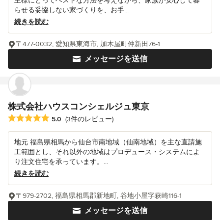
主様にとってベストな方法を考えながら、家族が安心して暮
らせる妥協しない家づくりを、お手...
続きを読む
〒477-0032, 愛知県東海市, 加木屋町仲新田76-1
メッセージを送信
株式会社ハウスコンシェルジュ東京
平均評価：5つ星中 星5
5.0
(3件のレビュー)
地元 福島県相馬から仙台市南地域（仙南地域）を主な直請施
工範囲とし、それ以外の地域はプロデュース・システムによ
り注文住宅を承っています。...
続きを読む
〒979-2702, 福島県相馬郡新地町, 谷地小屋字萩崎116-1
メッセージを送信