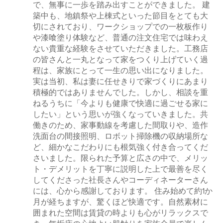
で、無事に一歩を踏み出すことができました。 建
築中も、地鎮祭や上棟式といった節目をとても大
切にされており、ワークショップでの一枚板作り
や漆喰塗り体験など、普通の注文住宅では味わえ
ない貴重な経験をさせていただきました。工務店
の皆さんと一丸となって家をつくり上げていく過
程は、家族にとって一生の思い出になりました。
実は当初、私は妻に任せきりで家づくりにあまり
積極的ではありませんでした。しかし、相談を重
ねるうちに「今よりも健康で快適に過ごせる家に
したい」という思いが強くなっていきました。共
働きのため、家事動線を考慮した間取りや、造作
洗面台の間接照明、ロボット掃除機の収納場所な
ど、細かなこだわりにも根気強く付き合ってくだ
さいました。限られた予算と広さの中で、メリッ
ト・デメリットを丁寧に説明した上で最善を尽く
してくださった社長さんやコーディネーターさん
には、心から感謝しております。 住み始めて約1か
月が経ちますが、驚くほど快適です。自然素材に
囲まれた空間は賃貸の時よりも心がリラックスで