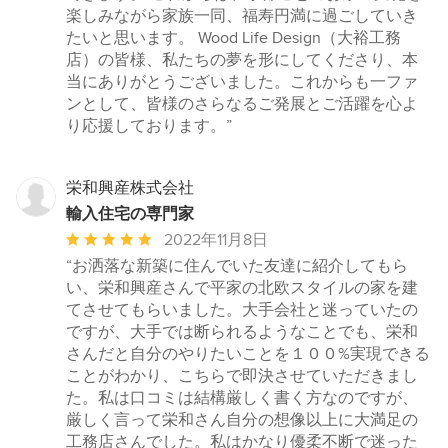
楽しみながら家族一同、福寿円満に過ごしていき
たいと思います。 Wood Life Design（大裕工務
店）の皆様、私たちの夢を形にしてくださり、本
当にありがとうございました。これからも一ファ
ンとして、皆様のさらなるご発展とご活躍を心よ
り応援しております。”
栄和興産株式会社
輸入住宅の専門家
平
2022年11月8日
均
“お洒落な新築に住んでいた友達に紹介してもら
評
い、栄和興産さんで平家の北欧スタイルの家を建
価：
てさせてもらいました。大手会社と迷っていたの
5
ですが、大手では断られるようなことでも、栄和
つ
さんだと自分のやりたいことを１００%実現できる
星
ことがわかり、こちらで即決させていただきまし
中
た。私は口コミは結構厳しく書く方なのですが、
星
厳しく言って栄和さん自分の想像以上に大満足の
5
工務店さんでした。私はかなり優柔不断で迷った