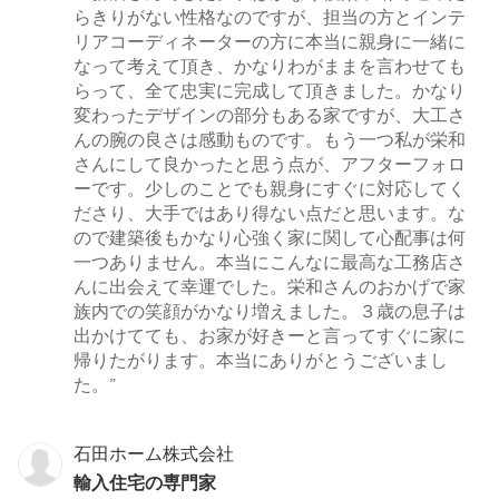
らきりがない性格なのですが、担当の方とインテ
リアコーディネーターの方に本当に親身に一緒に
なって考えて頂き、かなりわがままを言わせても
らって、全て忠実に完成して頂きました。かなり
変わったデザインの部分もある家ですが、大工さ
んの腕の良さは感動ものです。もう一つ私が栄和
さんにして良かったと思う点が、アフターフォロ
ーです。少しのことでも親身にすぐに対応してく
ださり、大手ではあり得ない点だと思います。な
ので建築後もかなり心強く家に関して心配事は何
一つありません。本当にこんなに最高な工務店さ
んに出会えて幸運でした。栄和さんのおかげで家
族内での笑顔がかなり増えました。３歳の息子は
出かけてても、お家が好きーと言ってすぐに家に
帰りたがります。本当にありがとうございまし
た。”
石田ホーム株式会社
輸入住宅の専門家