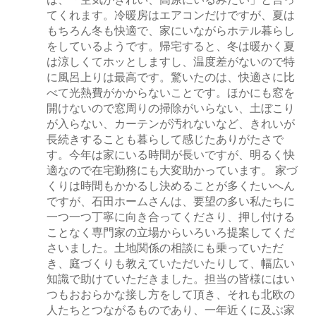
てくれます。冷暖房はエアコンだけですが、夏は
もちろん冬も快適で、家にいながらホテル暮らし
をしているようです。帰宅すると、冬は暖かく夏
は涼しくてホッとしますし、温度差がないので特
に風呂上りは最高です。驚いたのは、快適さに比
べて光熱費がかからないことです。ほかにも窓を
開けないので窓周りの掃除がいらない、土ぼこり
が入らない、カーテンが汚れないなど、きれいが
長続きすることも暮らして感じたありがたさで
す。今年は家にいる時間が長いですが、明るく快
適なので在宅勤務にも大変助かっています。 家づ
くりは時間もかかるし決めることが多くたいへん
ですが、石田ホームさんは、要望の多い私たちに
一つ一つ丁寧に向き合ってくださり、押し付ける
ことなく専門家の立場からいろいろ提案してくだ
さいました。土地関係の相談にも乗っていただ
き、庭づくりも教えていただいたりして、幅広い
知識で助けていただきました。担当の皆様にはい
つもおおらかな接し方をして頂き、それも北欧の
人たちとつながるものであり、一年近くに及ぶ家