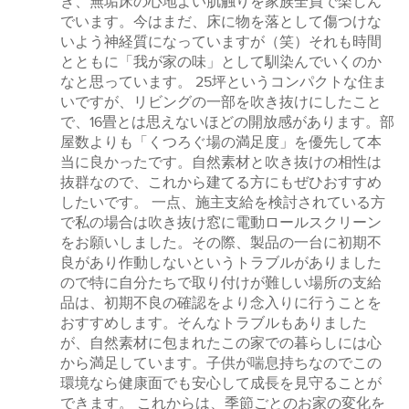
き、無垢床の心地よい肌触りを家族全員で楽しん
でいます。今はまだ、床に物を落として傷つけな
いよう神経質になっていますが（笑）それも時間
とともに「我が家の味」として馴染んでいくのか
なと思っています。 25坪というコンパクトな住ま
いですが、リビングの一部を吹き抜けにしたこと
で、16畳とは思えないほどの開放感があります。部
屋数よりも「くつろぐ場の満足度」を優先して本
当に良かったです。自然素材と吹き抜けの相性は
抜群なので、これから建てる方にもぜひおすすめ
したいです。 一点、施主支給を検討されている方
で私の場合は吹き抜け窓に電動ロールスクリーン
をお願いしました。その際、製品の一台に初期不
良があり作動しないというトラブルがありました
ので特に自分たちで取り付けが難しい場所の支給
品は、初期不良の確認をより念入りに行うことを
おすすめします。そんなトラブルもありました
が、自然素材に包まれたこの家での暮らしには心
から満足しています。子供が喘息持ちなのでこの
環境なら健康面でも安心して成長を見守ることが
できます。 これからは、季節ごとのお家の変化を