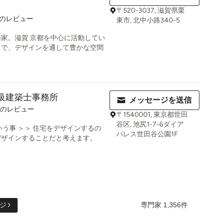
〒520-3037, 滋賀県栗
件のレビュー
東市, 北中小路340-5
家。滋賀 京都を中心に活動してい
きで、デザインを通して豊かな空間
一級建築士事務所
メッセージを送信
件のレビュー
〒1540001, 東京都世田
谷区, 池尻1-7-6ダイア
いう事 ＞＞ 住宅をデザインするの
パレス世田谷公園1F
デザインすることだと考えます。
専門家 1,356件
ジ