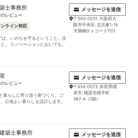
築士事務所
メッセージを送信
件のレビュー
〒540-0031, 大阪府大
阪市中央区, 北浜東1-14
オンライン対応
天満橋D’ｓコート703
ずは、いのちを守るということ。次
と。 リノベーションにおいても、
室
メッセージを送信
件のレビュー
〒634-0073, 奈良県橿
原市, 橿原市縄手町
と暮らしに寄り添う家づくり。ご
387-4（1階）
に、心地よい暮らしを設計します。
建築士事務所
メッセージを送信