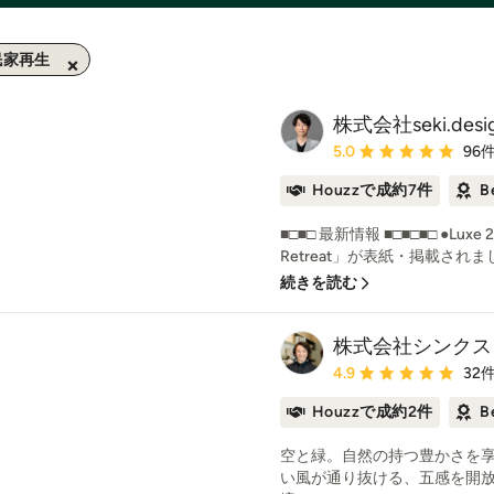
民家再生
株式会社seki.desi
平均評価：5つ星中 星5
5.0
96
Houzzで成約7件
B
■□■□ 最新情報 ■□■□■□ ●Luxe
Retreat」が表紙・掲載されまし
続きを読む
株式会社シンクス
平均評価：5つ星中 星4.
4.9
32
Houzzで成約2件
B
空と緑。自然の持つ豊かさを享
い風が通り抜ける、五感を開放