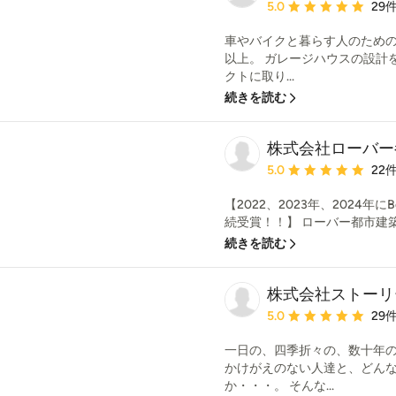
平均評価：5つ星中 星5
5.0
29
車やバイクと暮らす人のための
以上。 ガレージハウスの設計
クトに取り...
続きを読む
株式会社ローバー
平均評価：5つ星中 星5
5.0
22
【2022、2023年、2024年にBe
続受賞！！】 ローバー都市建築
続きを読む
株式会社ストーリ
平均評価：5つ星中 星5
5.0
29
一日の、四季折々の、数十年
かけがえのない人達と、どん
か・・・。 そんな...