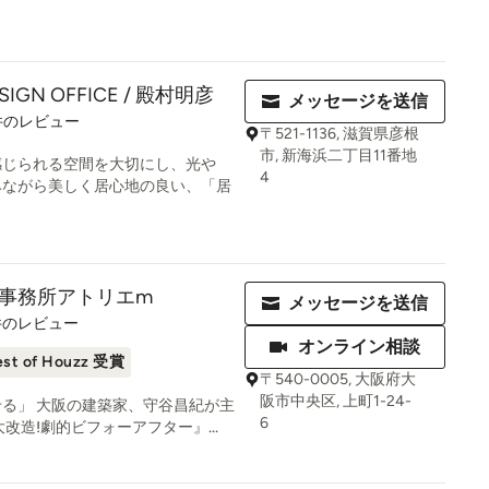
ESIGN OFFICE / 殿村明彦
メッセージを送信
件のレビュー
〒521-1136, 滋賀県彦根
市, 新海浜二丁目11番地
感じられる空間を大切にし、光や
4
みながら美しく居心地の良い、「居
事務所アトリエm
メッセージを送信
件のレビュー
オンライン相談
est of Houzz 受賞
〒540-0005, 大阪府大
阪市中央区, 上町1-24-
る」 大阪の建築家、守谷昌紀が主
6
改造!劇的ビフォーアフター』...