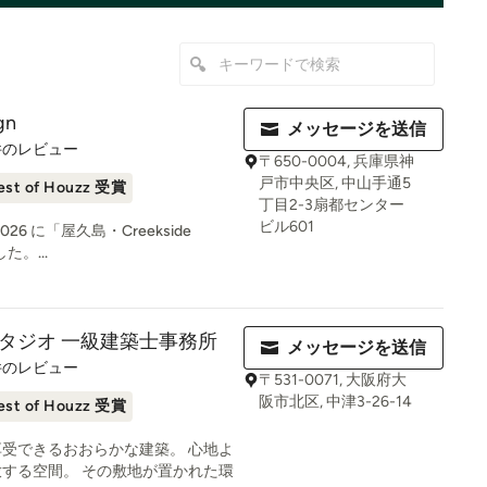
gn
メッセージを送信
件のレビュー
〒650-0004, 兵庫県神
戸市中央区, 中山手通5
est of Houzz 受賞
丁目2-3扇都センター
ビル601
 2026 に「屋久島・Creekside
た。...
タジオ 一級建築士事務所
メッセージを送信
9
件のレビュー
〒531-0071, 大阪府大
阪市北区, 中津3-26-14
est of Houzz 受賞
受できるおおらかな建築。 心地よ
する空間。 その敷地が置かれた環