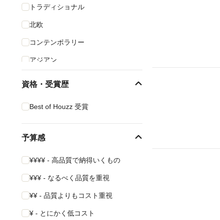
トラディショナル
北欧
コンテンポラリー
アジアン
インダストリアル
資格・受賞歴
カントリー
Best of Houzz 受賞
ミッドセンチュリー
地中海
予算感
ビーチスタイル
¥¥¥¥ - 高品質で納得いくもの
¥¥¥ - なるべく品質を重視
¥¥ - 品質よりもコスト重視
¥ - とにかく低コスト