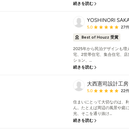
続きを読む
YOSHINORI SAKA
平均評価：5つ星中 星5
5.0
27
Best of Houzz 受賞
2025年から民泊デザインも増
宅、2世帯住宅、集合住宅、店
ション、...
続きを読む
大西憲司設計工房
平均評価：5つ星中 星5
5.0
22
住まいにとって大切なのは、
ん。たとえば周辺の風景や庭
光、そこを通り抜け...
続きを読む