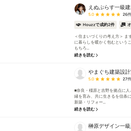
えぬぷらす一級建
平均評価：5つ星中 星5
5.0
26
Houzzで成約2件
＜住まいづくりの考え方＞ ま
に暮らしを暖かく包むというこ
もちろ...
続きを読む
やまぐち建築設計
平均評価：5つ星中 星5
5.0
27
■奈良・橿原と吉野を拠点に人
縁を育み、共に生きるを信条
新築・リフォー...
続きを読む
榊原デザイン一級