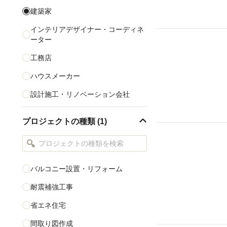
建築家
インテリアデザイナー・コーディネ
ーター
工務店
ハウスメーカー
設計施工・リノベーション会社
リフォーム会社
プロジェクトの種類 (1)
CAD設計
家具・インテリアショップ
照明・照明デザイン
バルコニー設置・リフォーム
カーペット・畳・床材
耐震補強工事
省エネ住宅
すべて表示する
間取り図作成