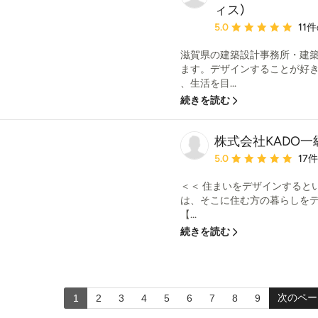
ィス)
平均評価：5つ星中 星5
5.0
11
滋賀県の建築設計事務所・建築
ます。デザインすることが好
、生活を目...
続きを読む
株式会社KADO
平均評価：5つ星中 星5
5.0
17
＜＜ 住まいをデザインすると
は、そこに住む方の暮らしを
【...
続きを読む
次のペー
1
2
3
4
5
6
7
8
9