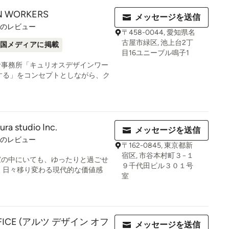
N WORKERS
メッセージを送信
件のレビュー
〒458-0044, 愛知県名
古屋市緑区, 池上台2丁
国メディアに掲載
目16ユニーブル鳴子1
計事務所「キュリオスデザインワー
する」をコンセプトとしながら、ク
ura studio Inc.
メッセージを送信
件のレビュー
〒162-0845, 東京都新
宿区, 市谷本村町３−１
家の中にいても、ゆったりと過ごせ
９千代田ビル３０１号
、日々移り変わる現代的な価値感
室
OFFICE (アルツ デザイン オフ
メッセージを送信