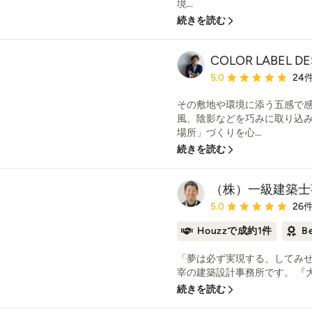
境...
続きを読む
COLOR LABEL D
平均評価：5つ星中 星5
5.0
24
その敷地や環境に添う五感で
風、陰影などを巧みに取り込
場所」づくりを心...
続きを読む
（株）一級建築士
平均評価：5つ星中 星5
5.0
26
Houzzで成約1件
B
「夢は必ず実現する、してみせ
宰の建築設計事務所です。 『大
続きを読む