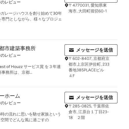
件のレビュー
〒4770031, 愛知県東
海市, 大田町堀切60-1
ガレージハウスを創り始めて30年
を専門としながら、様々なプロジェ
都市建築事務所
メッセージを送信
件のレビュー
〒602-8407, 京都府京
都市上京区伊佐町, 233
st of Houzz サービス賞 を３年連
番地385PLACEビル
事務所は、京都...
４F
ーホーム
メッセージを送信
件のレビュー
〒285-0825, 千葉県佐
倉市, 江原台１丁目23-
の時の流れに思いを馳せ家族という
18 ２階
な空間でどんな風に過ごすの