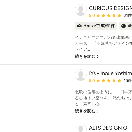
CURIOUS DESIG
平均評価：5つ星中 星5
5.0
21
Houzzで成約1件
全
インテリアにこだわる建築設
カーズ」 「空気感をデザイン
ライア...
続きを読む
IYs - Inoue Yoshim
平均評価：5つ星中 星5
5.0
15
北欧の住宅のように、一日中
る心地よい空間を。 私たちは
と、素直に心...
続きを読む
ALTS DESIGN 