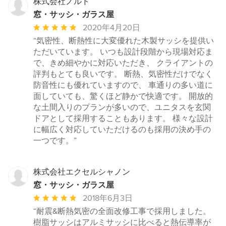
株式会社ノルド
窓・サッシ・ガラス屋
平
2020年4月20日
均
“気密性、断熱性に大変優れた木製サッシを提供い
評
ただいています。 いつも設計段階から現場対応ま
価：
で、きめ細やかに対応いただき、 クライアントの
5
評判もとても良いです。 断熱、気密性だけでなく
つ
防音性にも優れていますので、 車通りの多い道に
星
面していても、驚くほど静かで快適です。 開放的
中
な土間入りのプランが多いので、ユニタスを玄関
星
ドアとして採用することもあります。 様々な設計
5
に幅広く対応していただけるのも採用の決め手の
一つです。”
株式会社エクセルシャノン
窓・サッシ・ガラス屋
平
2018年6月3日
均
“耐震&断熱気密の全面改修工事で採用しました。
評
樹脂サッシはアルミサッシに比べると熱伝導率が