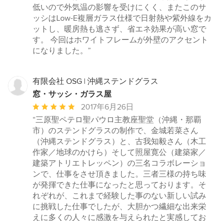
価：
低いので外気温の影響を受けにくく、またこのサ
5
ッシはLow-E複層ガラス仕様で日射熱や紫外線をカ
つ
ットし、暖房熱も逃さず、省エネ効果が高い窓で
星
す。 今回はホワイトフレームが外壁のアクセント
中
になりました。”
星
5
有限会社 OSG | 沖縄ステンドグラス
窓・サッシ・ガラス屋
平
2017年6月26日
均
“三原聖ペテロ聖パウロ主教座聖堂（沖縄・那覇
評
市）のステンドグラスの制作で、金城若菜さん
価：
（沖縄ステンドグラス）と、古我知毅さん（木工
5
作家／地球のかけら）そして照屋寛公（建築家／
つ
建築アトリエトレッペン）の三名コラボレーショ
星
ンで、仕事をさせ頂きました。三者三様の持ち味
中
が発揮できた仕事になったと思っております。そ
星
れぞれが、これまで経験した事のない新しい試み
5
に挑戦した仕事でしたが、大胆かつ繊細な出来栄
えに多くの人々に感激を与えられたと実感してお