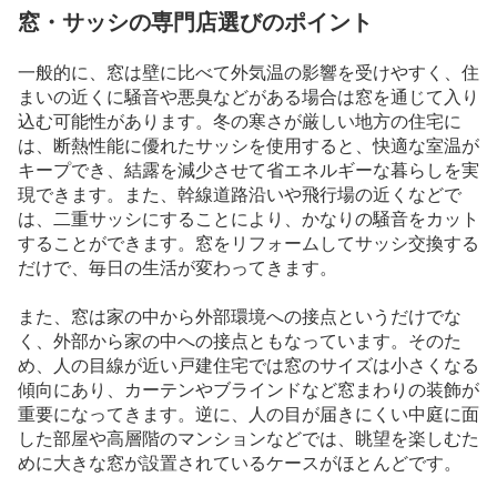
窓・サッシの専門店選びのポイント
一般的に、窓は壁に比べて外気温の影響を受けやすく、住
まいの近くに騒音や悪臭などがある場合は窓を通じて入り
込む可能性があります。冬の寒さが厳しい地方の住宅に
は、断熱性能に優れたサッシを使用すると、快適な室温が
キープでき、結露を減少させて省エネルギーな暮らしを実
現できます。また、幹線道路沿いや飛行場の近くなどで
は、二重サッシにすることにより、かなりの騒音をカット
することができます。窓をリフォームしてサッシ交換する
だけで、毎日の生活が変わってきます。
また、窓は家の中から外部環境への接点というだけでな
く、外部から家の中への接点ともなっています。そのた
め、人の目線が近い戸建住宅では窓のサイズは小さくなる
傾向にあり、カーテンやブラインドなど窓まわりの装飾が
重要になってきます。逆に、人の目が届きにくい中庭に面
した部屋や高層階のマンションなどでは、眺望を楽しむた
めに大きな窓が設置されているケースがほとんどです。