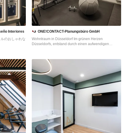
eño Interiores
ONE!CONTACT-Planungsbüro GmbH
イルのおしゃれな
Wohntraum in Düsseldorf Im grünen Herzen
Düsseldorfs, entstand durch einen aufwendigen
Umbau ein individuelles Zuhause voller Licht,
Leichtigkeit und Funktionalität. Das ursprünglich
gerade fertiggestellte Fertighaus wurde über vier
Etagen komplett neu gedacht und von ONE!CONTACT
auf die Bedürfnisse der Bauherren maßgeschneidert.
Zentrale Gestaltungselemente wie eine skulpturale
Treppe, ein durchdachtes Lichtkonzept und
maßgefertigte Einbauten prägen die neue
Innenarchitektur – offen, hell und wohnlich. Vom
Spielzimmer bis zum SPA-Bereich mit Fitnessraum und
Sauna, vom gemütlichen Wohnbereich mit
Kaminanlage bis zur offenen Küche mit Bar: Jeder
Raum erzählt seine eigene Geschichte. Der
Außenbereich wurde mit ebenso viel Sorgfalt geplant:
Sichtschutzbepflanzung, stilvolle Outdoor-Möblierung,
ein Lamellendach mit integrierter Outdoorküche sowie
eine stimmungsvolle Terrasse mit Lounge schaffen