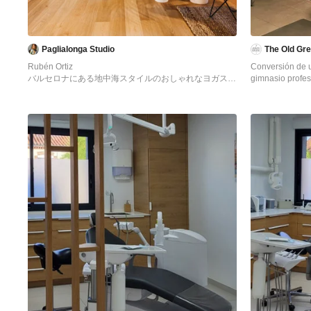
Paglialonga Studio
The Old Gr
Rubén Ortiz
Conversión de 
バルセロナにある地中海スタイルのおしゃれなヨガスタ
gimnasio profes
ジオ (淡色無垢フローリング、ベージュの床) の写真
agradable y chi
reducido para i
impacto. Para a
necesario al pi
por colocar just
tramo de espejos