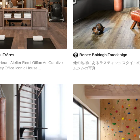
es Frères
Bence Boldogh Fotodesign
rieur : Atelier Rémi Giffon Art Curative :
他の地域にあるラスティックスタイル
y Office Iconic House
ムジムの写真
あるラスティックスタイルのおしゃれな
真