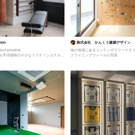
tion
株式会社 かんくう建築デザイン
sport privative
他の地域にあるコンテンポラリースタ
お手頃価格の小さなトラディショナルス
クライミングウォールの写真
れな多目的ジム (淡色無垢フローリン
の写真