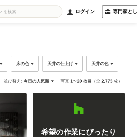
ログイン
専門家と
床の色
天井の仕上げ
天井の色
並び替え:
今日の人気順
写真
1
〜
20
枚目（全
2,773
枚）
希望の作業にぴったり