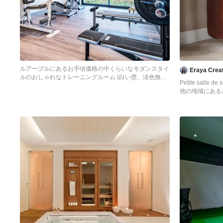
ルアーブルにあるお手頃価格の中くらいなモダンスタイ
Eraya Crea
ルのおしゃれなトレーニングルーム (白い壁、淡色無垢
Petite salle de 
フローリング) の写真
他の地域にある
タイルのおしゃ
グ、茶色い床) 