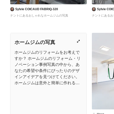
Sylvie COICAUD FABRIQ-320
Sylvie CO
ナントにあるおしゃれなホームジムの写真
ナントにあるお
ホームジムの写真
ホームジムのリフォームをお考えで
すか？ ホームジムのリフォーム・リ
ノベーション事例写真の中から、あ
なたの希望や条件にぴったりのデザ
インアイデアを見つけてください。
ホームジムは意外と簡単に作れるこ
ホームジムを使って、自宅でいつで
とをご存知ですか？ 新しい年や季節
もフィットネス！
の節目ごとに「今度こそ、スポーツ
ジムに通って体を鍛える！」と心に
固く誓うものの、いつの間にかジム
トレーニング専用の部屋を確保する
から足は遠のき、毎月会費だけはき