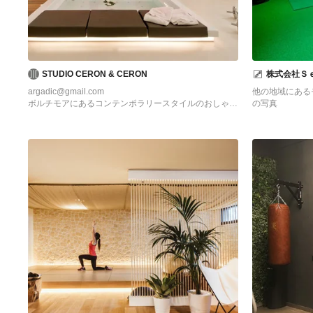
STUDIO CERON & CERON
株式会社Ｓ
argadic@gmail.com
他の地域にある
ボルチモアにあるコンテンポラリースタイルのおしゃれ
の写真
な多目的ジム (白い壁、無垢フローリング) の写真