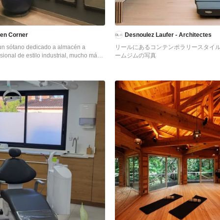
een Corner
Desnoulez Laufer - Architectes
un sótano dedicado a almacén a
リールにあるコンテンポラリースタイ
sional de estilo industrial, mucho más
ームジムの写真
c. Trabajamos con un presupuesto
ntentar con lo mínimo hacer el máximo
umentar el nivel de luminosidad,
ntar las paredes tan oscuras, optamos
o debajo del falso lucernario un gran
 para reflejar al máximo la luz.