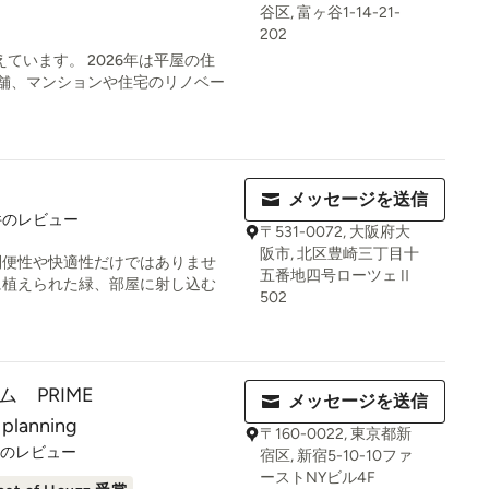
谷区, 富ヶ谷1-14-21-
202
えています。 2026年は平屋の住
舗、マンションや住宅のリノベー
メッセージを送信
件のレビュー
〒531-0072, 大阪府大
阪市, 北区豊崎三丁目十
利便性や快適性だけではありませ
五番地四号ローツェⅡ
に植えられた緑、部屋に射し込む
502
 PRIME
メッセージを送信
 planning
〒160-0022, 東京都新
件のレビュー
宿区, 新宿5-10-10ファ
ーストNYビル4F