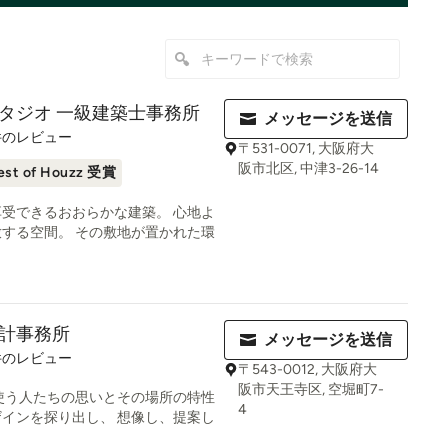
タジオ 一級建築士事務所
メッセージを送信
9
件のレビュー
〒531-0071, 大阪府大
阪市北区, 中津3-26-14
est of Houzz 受賞
受できるおおらかな建築。 心地よ
する空間。 その敷地が置かれた環
計事務所
メッセージを送信
件のレビュー
〒543-0012, 大阪府大
阪市天王寺区, 空堀町7-
使う人たちの思いとその場所の特性
4
インを探り出し、 想像し、提案し