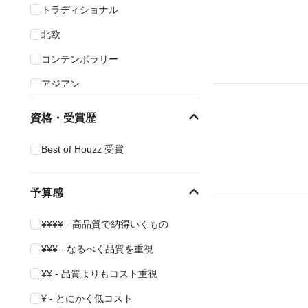
トラディショナル
北欧
コンテンポラリー
アジアン
インダストリアル
資格・受賞歴
カントリー
Best of Houzz 受賞
ミッドセンチュリー
地中海
予算感
ビーチスタイル
¥¥¥¥ - 高品質で納得いくもの
¥¥¥ - なるべく品質を重視
¥¥ - 品質よりもコスト重視
¥ - とにかく低コスト