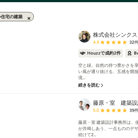
小住宅の建築
株式会社シンクス
平均評価：5つ星中 星4.
4.9
32
Houzzで成約2件
B
空と緑。自然の持つ豊かさを享
い風が通り抜ける、五感を開放
境...
続きを読む
藤原・室 建築設
平均評価：5つ星中 星5
5.0
39
藤原・室 建築設計事務所は、
が共鳴しあう、一点もののデザ
続けて2...