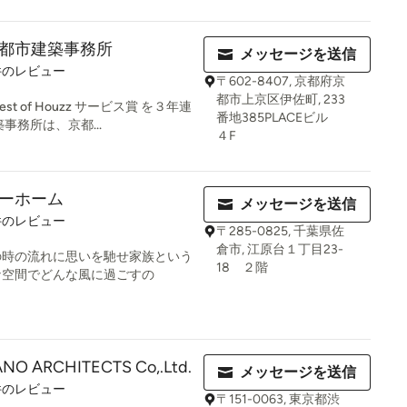
都市建築事務所
メッセージを送信
件のレビュー
〒602-8407, 京都府京
都市上京区伊佐町, 233
st of Houzz サービス賞 を３年連
番地385PLACEビル
事務所は、京都...
４F
ーホーム
メッセージを送信
件のレビュー
〒285-0825, 千葉県佐
倉市, 江原台１丁目23-
の時の流れに思いを馳せ家族という
18 ２階
な空間でどんな風に過ごすの
NO ARCHITECTS Co,.Ltd.
メッセージを送信
件のレビュー
〒151-0063, 東京都渋