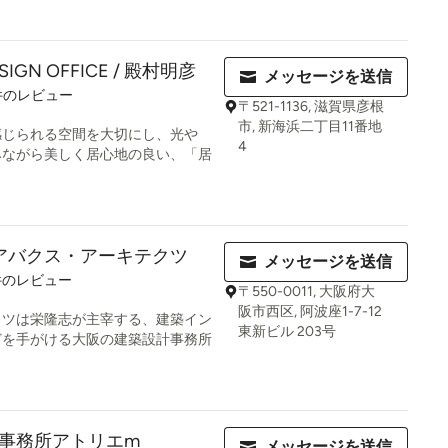
ESIGN OFFICE / 殿村明彦
メッセージを送信
件のレビュー
〒521-1136, 滋賀県彦根
市, 新海浜二丁目11番地
感じられる空間を大切にし、光や
4
みながら美しく居心地の良い、「居
ects/アバクス・アーキテクツ
メッセージを送信
件のレビュー
〒550-0011, 大阪府大
阪市西区, 阿波座1-7-12
クツは栄隆志が主宰する、建築イン
東新ビル 203号
どを手がける大阪の建築設計事務所
事務所アトリエm
メッセージを送信