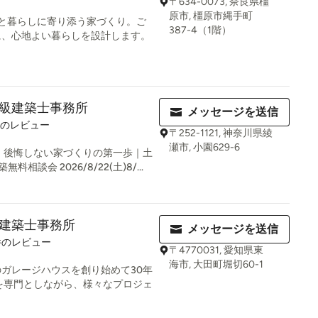
〒634-0073, 奈良県橿
原市, 橿原市縄手町
と暮らしに寄り添う家づくり。ご
387-4（1階）
に、心地よい暮らしを設計します。
級建築士事務所
メッセージを送信
件のレビュー
〒252-1121, 神奈川県綾
瀬市, 小園629-6
 後悔しない家づくりの第一歩｜土
談会 2026/8/22(土)8/...
建築士事務所
メッセージを送信
件のレビュー
〒4770031, 愛知県東
海市, 大田町堀切60-1
ガレージハウスを創り始めて30年
を専門としながら、様々なプロジェ