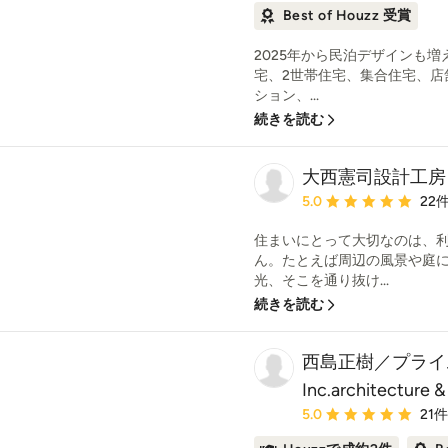
Best of Houzz 受賞
2025年から民泊デザインも増
宅、2世帯住宅、集合住宅、店
ション、...
続きを読む
大西憲司設計工房
平均評価：5つ星中 星5
5.0
22
住まいにとって大切なのは、
ん。たとえば周辺の風景や庭
光、そこを通り抜け...
続きを読む
西島正樹／プライム
Inc.architecture &
平均評価：5つ星中 星5
5.0
21