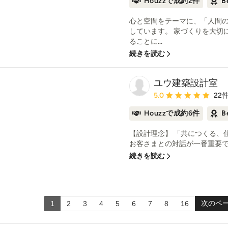
Houzzで成約2件
B
心と空間をテーマに、「人間
しています。 家づくりを大切
ることに...
続きを読む
ユウ建築設計室
平均評価：5つ星中 星5
5.0
22
Houzzで成約6件
B
【設計理念】 「共につくる、
お客さまとの対話が一番重要であ
続きを読む
次のペ
1
2
3
4
5
6
7
8
16