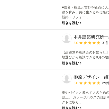
■奈良・橿原と吉野を拠点に人
縁を育み、共に生きるを信条
新築・リフォー...
続きを読む
本井建築研究所一
平均評価：5つ星中 星5
5.0
31
【建築無料相談会のお知らせ】
地選びから相談できる8月の建築無料相
続きを読む
榊原デザイン一級
平均評価：5つ星中 星5
5.0
29
車やバイクと暮らす人のための
以上。 ガレージハウスの設計
クトに取り...
続きを読む