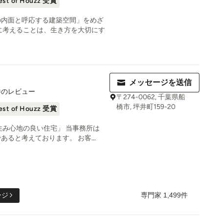
est of Houzz 受賞
の内面と呼応する建築空間」をめざ
に考えることは、生き方を大切にす
メッセージを送信
件のレビュー
〒274-0062, 千葉県船
橋市, 坪井町159-20
est of Houzz 受賞
住み心地の良い住宅」 当事務所は
ると考えております。 お客...
専門家 1,499件
ージ