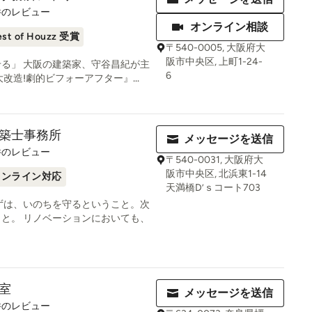
件のレビュー
オンライン相談
est of Houzz 受賞
〒540-0005, 大阪府大
阪市中央区, 上町1-24-
る」 大阪の建築家、守谷昌紀が主
6
改造!劇的ビフォーアフター』...
築士事務所
メッセージを送信
件のレビュー
〒540-0031, 大阪府大
阪市中央区, 北浜東1-14
オンライン対応
天満橋D’ｓコート703
ずは、いのちを守るということ。次
と。 リノベーションにおいても、
室
メッセージを送信
件のレビュー