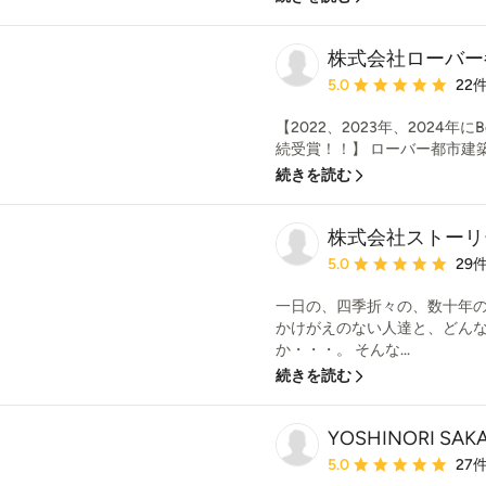
株式会社ローバー
平均評価：5つ星中 星5
5.0
22
【2022、2023年、2024年にBe
続受賞！！】 ローバー都市建築
続きを読む
株式会社ストーリ
平均評価：5つ星中 星5
5.0
29
一日の、四季折々の、数十年
かけがえのない人達と、どん
か・・・。 そんな...
続きを読む
YOSHINORI SAKA
平均評価：5つ星中 星5
5.0
27