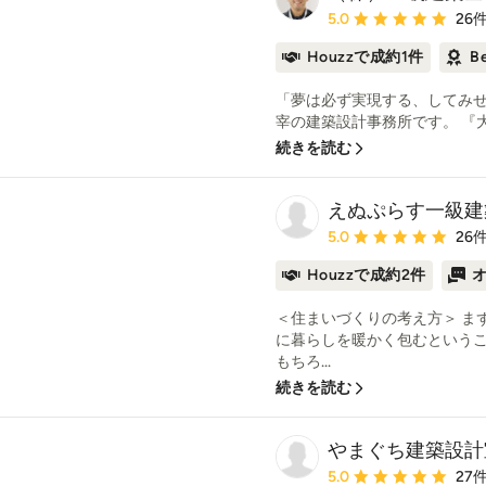
平均評価：5つ星中 星5
5.0
26
Houzzで成約1件
B
「夢は必ず実現する、してみせ
宰の建築設計事務所です。 『大
続きを読む
えぬぷらす一級建
平均評価：5つ星中 星5
5.0
26
Houzzで成約2件
＜住まいづくりの考え方＞ ま
に暮らしを暖かく包むというこ
もちろ...
続きを読む
やまぐち建築設計
平均評価：5つ星中 星5
5.0
27