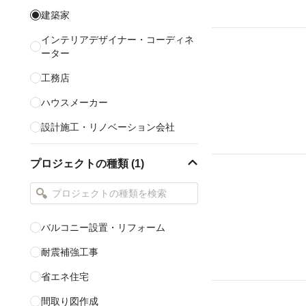
建築家
インテリアデザイナー・コーディネ
ーター
工務店
ハウスメーカー
設計施工・リノベーション会社
リフォーム会社
プロジェクトの種類 (1)
CAD設計
家具・インテリアショップ
照明・照明デザイン
バルコニー設置・リフォーム
カーペット・畳・床材
耐震補強工事
省エネ住宅
すべて表示する
間取り図作成