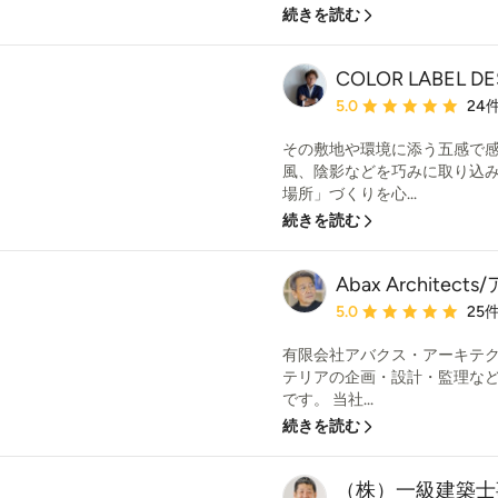
続きを読む
COLOR LABEL D
平均評価：5つ星中 星5
5.0
24
その敷地や環境に添う五感で
風、陰影などを巧みに取り込
場所」づくりを心...
続きを読む
Abax Archit
平均評価：5つ星中 星5
5.0
25
有限会社アバクス・アーキテ
テリアの企画・設計・監理な
です。 当社...
続きを読む
（株）一級建築士