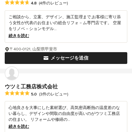
平均評価：5つ星中 星4.8
4.8
(4件のレビュー)
ご相談から、立案、デザイン、施工監理まで,お客様に寄り添
う女性が代表のお住まいの総合リフォ－ム専門店です。 空屋
をリノベ－ションモデル...
続きを読む
〒400-0121, 山梨県甲斐市
メッセージを送信
ウツミ工務店株式会社
平均評価：5つ星中 星5
5.0
(3件のレビュー)
心地良さを大事にした素材選び、高気密高断熱の温度差のな
い暮らし、デザインや間取の自由度が高いのがウツミ工務店
の住まい。 リフォームや修繕の...
続きを読む