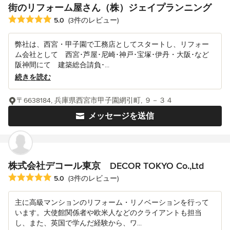
街のリフォーム屋さん（株）ジェイプランニング
平均評価：5つ星中 星5
5.0
(3件のレビュー)
弊社は、西宮・甲子園で工務店としてスタートし、リフォー
ム会社として 西宮･芦屋･尼崎･神戸･宝塚･伊丹・大阪･など
阪神間にて 建築総合請負･...
続きを読む
〒6638184, 兵庫県西宮市甲子園網引町, ９－３４
メッセージを送信
株式会社デコール東京 DECOR TOKYO Co.,Ltd
平均評価：5つ星中 星5
5.0
(3件のレビュー)
主に高級マンションのリフォーム・リノベーションを行って
います。大使館関係者や欧米人などのクライアントも担当
し、また、英国で学んだ経験から、ワ...