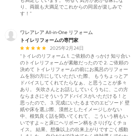
も満足しています。 明るく気分があがる家にな
り、両親も大満足でこれからの同居が楽しみで
す！”
ワレアレア All-in-One リフォーム
トイレリフォームの専門家
平
2025年2月24日
均
“トイレのリフォーム 1. ご依頼のきっかけ 知り合い
評
のトイレリフォームが素敵だったので 2. ご依頼の
価：
決めて トイレリフォームの前にお風呂のリフォー
5
ムを別の方にしていただいた際、 もうちょっとア
つ
ドバイスしてくれてたらなぁ、と思うことが多々
星
あり。 矢吹さんとお話ししていくうちに、この方
中
ならまさにそういうアドバイスがいただける！と
星
思ったので。 3. 完成にいたるまでのエピソード 壁
5
紙や床を選ぶ際、漠然としたイメージしかない
中、根気良く話を聞いてくれて、 こういう柄もい
いですよ～と床にヘリボーン柄をさりげなくチョ
イス。 結果、想像以上の出来上がりですごく感動