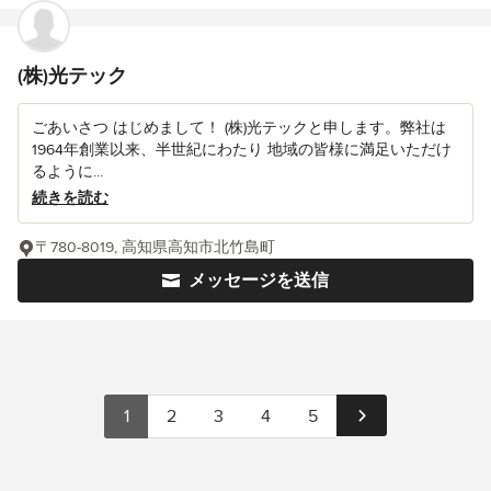
(株)光テック
ごあいさつ はじめまして！ (株)光テックと申します。弊社は
1964年創業以来、半世紀にわたり 地域の皆様に満足いただけ
るように...
続きを読む
〒780-8019, 高知県高知市北竹島町
メッセージを送信
1
2
3
4
5