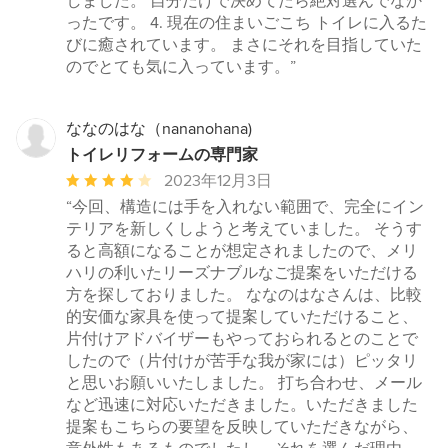
しました。 自分だけで決めてたら絶対選んでなか
ったです。 4. 現在の住まいごこち トイレに入るた
びに癒されています。 まさにそれを目指していた
のでとても気に入っています。”
ななのはな（nananohana)
トイレリフォームの専門家
平
2023年12月3日
均
“今回、構造には手を入れない範囲で、完全にイン
評
テリアを新しくしようと考えていました。 そうす
価：
ると高額になることが想定されましたので、メリ
5
ハリの利いたリーズナブルなご提案をいただける
つ
方を探しておりました。 ななのはなさんは、比較
星
的安価な家具を使って提案していただけること、
中
片付けアドバイザーもやっておられるとのことで
星
したので（片付けが苦手な我が家には）ピッタリ
4
と思いお願いいたしました。 打ち合わせ、メール
など迅速に対応いただきました。いただきました
提案もこちらの要望を反映していただきながら、