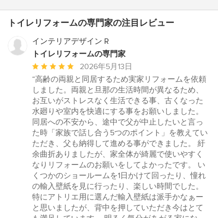
トイレリフォームの専門家の注目レビュー
インテリアデザイン R
トイレリフォームの専門家
平
2026年5月13日
均
“高齢の両親と同居するため実家リフォームを依頼
評
しました。両親と旦那の生活時間が異なるため、
価：
お互いがストレスなく生活できる事、古くなった
5
水廻りや室内を快適にする事をお願いしました。
つ
同居への不安から、途中で父が中止したいと言っ
星
た時「家族で話し合う5つのポイント」を教えてい
中
ただき、父も納得して進める事ができました。 紆
星
余曲折ありましたが、家全体が綺麗で使いやすく
5
なりリフォームのお願いをしてよかったです。 い
くつかのショールームを1日かけて回ったり、憧れ
の輸入壁紙を見に行ったり、楽しい時間でした。
特にアトリエ用に選んだ輸入壁紙は派手かなぁー
と思いましたが、背中を押していただき今はとて