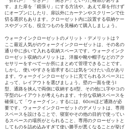
「折れ戸」「引き戸」「開き戸」といった種類がありま
す。また扉を「鏡張り」にする方法や、あえて扉を付けず
にオープンにしたり、扉以外にカーテンやスクリーンで仕
切る選択もあります。クローゼット内に設置する収納ケー
スやグッズも、役立つものを見極めて購入しましょう。
ウォークインクローゼットのメリット・デメリットは？
ここ最近人気がのウォークインクローゼットは、その名の
通り中に歩いて入れる収納スペースです。ウォークインク
ローゼット収納のメリットは、洋服や靴や帽子などのアク
セサリーをすべて一か所にまとめて管理できることです。
しかし、使いやすさを追求するには気をつけたい点があり
ます。ウォークインクローゼットに充てられるスペースに
よって、レイアウトを選びましょう。壁の一面を使うI
型、通路を挟んで両側に収納するII型、その他にL字やコの
字型のレイアウトが考えられます。十分な収納スペースを
確保して「ウォークイン」するには、60cmほど通路が必
要です。ウォークインクローゼットのデメリットは、専用
スペースを設けることで、寝室やその他の目的で使ってい
るスペースの場所がとられること、専用のクローゼットと
してものを詰め込みすぎて使い勝手が悪くなることが挙げ