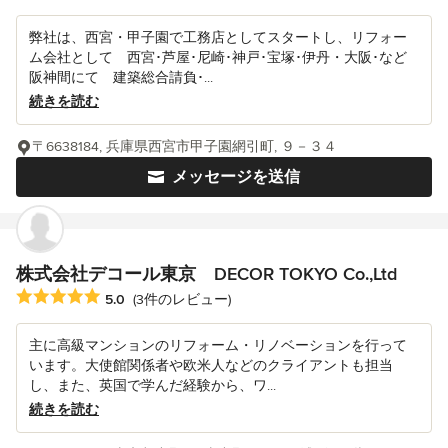
弊社は、西宮・甲子園で工務店としてスタートし、リフォー
ム会社として 西宮･芦屋･尼崎･神戸･宝塚･伊丹・大阪･など
阪神間にて 建築総合請負･...
続きを読む
〒6638184, 兵庫県西宮市甲子園網引町, ９－３４
メッセージを送信
株式会社デコール東京 DECOR TOKYO Co.,Ltd
平均評価：5つ星中 星5
5.0
(3件のレビュー)
主に高級マンションのリフォーム・リノベーションを行って
います。大使館関係者や欧米人などのクライアントも担当
し、また、英国で学んだ経験から、ワ...
続きを読む