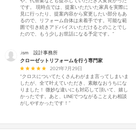
や、代替案なども提示していただき大変良かった
です。 現時点では、提案いただいた家具を実際に
見に行ったり、提案内容から変更したい部分もあ
るので、リフォーム自体は未着手です。可能な範
囲で引き続きアドバイスいただけるとのことでし
たので、もう少しお世話になる予定です。”
.ism 設計事務所
クローゼットリフォームを行う専門家
平
2021年7月29日
均
“クロスについてたくさんわがまま言ってしまいま
評
したが、全て叶えていただき、素敵なおうちにな
価：
りました！ 微妙な違いにも対応して頂いて、嬉し
5
かったです。あと、LINEでつながることえわ相談
つ
がしやすかったです！”
星
中
星
5