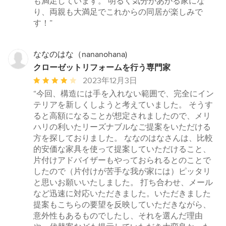
も満足しています。 明るく気分があがる家にな
り、両親も大満足でこれからの同居が楽しみで
す！”
ななのはな（nananohana)
クローゼットリフォームを行う専門家
平
2023年12月3日
均
“今回、構造には手を入れない範囲で、完全にイン
評
テリアを新しくしようと考えていました。 そうす
価：
ると高額になることが想定されましたので、メリ
5
ハリの利いたリーズナブルなご提案をいただける
つ
方を探しておりました。 ななのはなさんは、比較
星
的安価な家具を使って提案していただけること、
中
片付けアドバイザーもやっておられるとのことで
星
したので（片付けが苦手な我が家には）ピッタリ
4
と思いお願いいたしました。 打ち合わせ、メール
など迅速に対応いただきました。いただきました
提案もこちらの要望を反映していただきながら、
意外性もあるものでしたし、それを選んだ理由