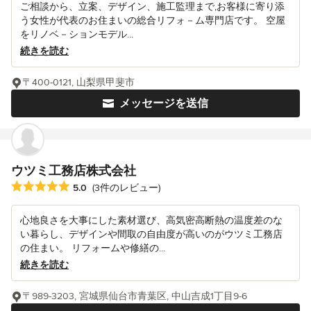
ご相談から、立案、デザイン、施工監理まで,お客様に寄り添
う女性が代表のお住まいの総合リフォ－ム専門店です。 空屋
をリノベ－ションモデル...
続きを読む
〒400-0121, 山梨県甲斐市
メッセージを送信
ウツミ工務店株式会社
平均評価：5つ星中 星5
5.0
(3件のレビュー)
心地良さを大事にした素材選び、高気密高断熱の温度差のな
い暮らし、デザインや間取の自由度が高いのがウツミ工務店
の住まい。 リフォームや修繕の...
続きを読む
〒989-3203, 宮城県仙台市青葉区, 中山吉成1丁目9-6