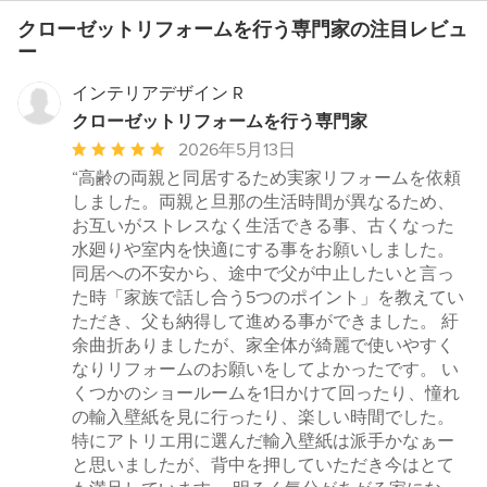
クローゼットリフォームを行う専門家の注目レビュ
ー
インテリアデザイン R
クローゼットリフォームを行う専門家
平
2026年5月13日
均
“高齢の両親と同居するため実家リフォームを依頼
評
しました。両親と旦那の生活時間が異なるため、
価：
お互いがストレスなく生活できる事、古くなった
5
水廻りや室内を快適にする事をお願いしました。
つ
同居への不安から、途中で父が中止したいと言っ
星
た時「家族で話し合う5つのポイント」を教えてい
中
ただき、父も納得して進める事ができました。 紆
星
余曲折ありましたが、家全体が綺麗で使いやすく
5
なりリフォームのお願いをしてよかったです。 い
くつかのショールームを1日かけて回ったり、憧れ
の輸入壁紙を見に行ったり、楽しい時間でした。
特にアトリエ用に選んだ輸入壁紙は派手かなぁー
と思いましたが、背中を押していただき今はとて