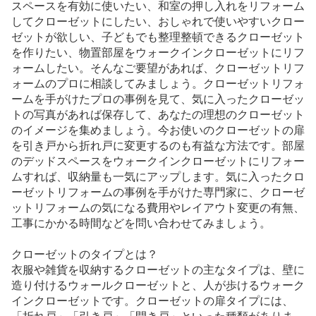
スペースを有効に使いたい、和室の押し入れをリフォーム
してクローゼットにしたい、おしゃれで使いやすいクロー
ゼットが欲しい、子どもでも整理整頓できるクローゼット
を作りたい、物置部屋をウォークインクローゼットにリフ
ォームしたい。そんなご要望があれば、クローゼットリフ
ォームのプロに相談してみましょう。クローゼットリフォ
ームを手がけたプロの事例を見て、気に入ったクローゼッ
トの写真があれば保存して、あなたの理想のクローゼット
のイメージを集めましょう。今お使いのクローゼットの扉
を引き戸から折れ戸に変更するのも有益な方法です。部屋
のデッドスペースをウォークインクローゼットにリフォー
ムすれば、収納量も一気にアップします。気に入ったクロ
ーゼットリフォームの事例を手がけた専門家に、クローゼ
ットリフォームの気になる費用やレイアウト変更の有無、
工事にかかる時間などを問い合わせてみましょう。
クローゼットのタイプとは？
衣服や雑貨を収納するクローゼットの主なタイプは、壁に
造り付けるウォールクローゼットと、人が歩けるウォーク
インクローゼットです。クローゼットの扉タイプには、