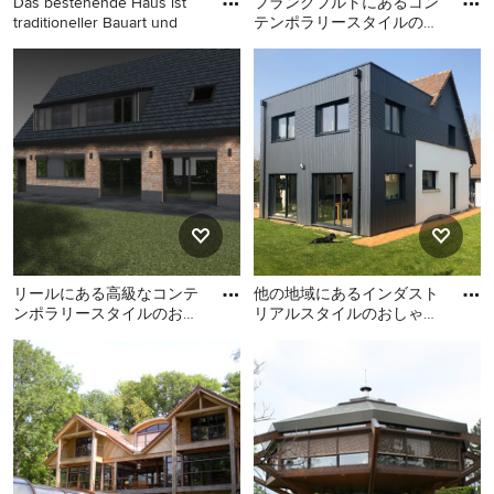
Das bestehende Haus ist
フランクフルトにあるコン
traditioneller Bauart und
テンポラリースタイルのお
しゃれな家の外観の写真
他の地域にあるコンテンポ
フランクフルトにあるコン
ラリースタイルのおしゃれ
テンポラリースタイルのお
な家の外観 (メタルサイディ
しゃれな家の外観の写真
ング) の写真
リールにある高級なコンテ
他の地域にあるインダスト
ンポラリースタイルのおし
リアルスタイルのおしゃれ
ゃれな家の外観 (レンガサ
な家の外観の写真
リールにある高級なコンテ
他の地域にあるインダスト
イディング) の写真
ンポラリースタイルのおし
リアルスタイルのおしゃれ
ゃれな家の外観 (レンガサイ
な家の外観の写真
ディング) の写真