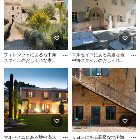
大きな家のスタイル
インテリア同様、大きな家にもさまざまなスタイルがあ
ります。自宅の大きな家をリフォーム・リノベーション
する際は、さまざまなスタイルを比較して、満足のいく
家の顔をつくりましょう。竣工してからは大々的に手を
入れることをあまり行わない場所ですので、新築やリフ
フィレンツェにある地中海
マルセイユにある高級な地
スタイルのおしゃれな家の
中海スタイルのおしゃれな
ォームは家族の意見も取り入れつつ慎重に検討したいで
外観 (石材サイディング) の
家の外観の写真
フィレンツェにある地中海
マルセイユにある高級な地
すね。外壁におすすめの素材や費用、お住いの土地や気
写真
スタイルのおしゃれな家の
中海スタイルのおしゃれな
候に合った断熱性能、外から家の中が見えにくくする工
外観 (石材サイディング) の
家の外観の写真
夫など、計画や施工の際に出てくる疑問点は Houzzに登
写真
録しているプロに相談して解決しましょう。
大きな家を飾る
自分らしいタッチで家を飾りましょう。例えば表札をお
気に入りのアーティストに作成してもらったり、郵便受
けのデザインにこだわったり、季節ごとに玄関マットを
マルセイユにある地中海ス
リヨンにある高級な地中海