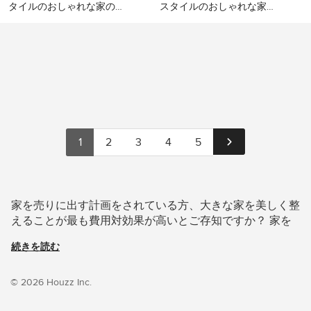
変えてみたりと、外観をパーソナライズできるアイテム
タイルのおしゃれな家の外
スタイルのおしゃれな家の
観の写真
外観 (石材サイディング) の
はさまざま。ハロウィンやクリスマスの季節には、電飾
マルセイユにある地中海ス
リヨンにある高級な地中海
写真
などでデコレーションして、イベント感を演出するのも
タイルのおしゃれな家の外
スタイルのおしゃれな家の
観の写真
いいですね。二階の窓にシャッターを取り付けて南欧風
外観 (石材サイディング) の
写真
に仕上げたり、サイディングには雲の白を、屋根には海
の青を使って、地中海風に仕上げたりと、思い出の風景
を自宅で再現するのもまた素敵。ぜひ知恵と工夫とセン
スをフル活用して、素敵な家づくりをお楽しみくださ
い。
1
2
3
4
5
大きな家 のリフォームや模様替えをお考えの場合で
も、新築でおしゃれな大きな家を作る場合でも、Houzz
家を売りに出す計画をされている方、大きな家を美しく整
がアイデア探しのお手伝いをします。Houzz には
えることが最も費用対効果が高いとご存知ですか？ 家を
Lebensraum Holz GmbH や Alessandra Cipriani
買う人がまずはじめに目にするのは、家の外観です。外観
Architects といった日本国内の優れた建築家、インテリ
続きを読む
をぱっと見て気に入らない物件を、最終的に購入するホー
アデザイナー、工務店、リノベーション会社などから寄
ムバイヤーはいない、と言っても過言ではないほど、家を
せられた9,558枚の家や部屋の写真があります。色別や
売るにあたり重要な要素です。大きな家のスタイルを定め
© 2026 Houzz Inc.
スタイル別で大きな家の画像を見て、気になる大きな家
て、街並みに合った外観で、家を素敵に演出しましょう。
の間取りやレイアウトがあれば、アイデアブックへ保存