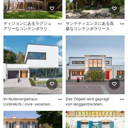
ディジョンにあるラグジュ
サンテティエンヌにある高
アリーなコンテンポラリー
級なコンテンポラリースタ
スタイルのおしゃれな家の
イルのおしゃれな家の外観
ディジョンにあるラグジュ
サンテティエンヌにある高
外観 (下見板張り) の写真
(混合材サイディング) の
アリーなコンテンポラリー
級なコンテンポラリースタ
スタイルのおしゃれな家の
イルのおしゃれな家の外観
外観 (下見板張り) の写真
(混合材サイディング) の写真
Im Nullenergiehaus
Das Objekt wird geprägt
LUXHAUS | core. vereinen
von langgestreckten
sich a
Quader
コンテンポラリースタイル
コンテンポラリースタイル
のおしゃれな家の外観の写
のおしゃれな家の外観の写
真
真