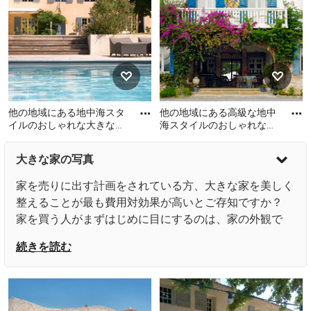
他の地域にある地中海スタ
他の地域にある高級な地中
イルのおしゃれな大きな家
海スタイルのおしゃれな家
の写真
の外観 (混合材サイディン
他の地域にある地中海スタ
他の地域にある高級な地中
グ) の写真
大きな家の写真
イルのおしゃれな大きな家
海スタイルのおしゃれな家
の写真
の外観 (混合材サイディング)
家を売りに出す計画をされている方、大きな家を美しく
の写真
整えることが最も費用対効果が高いとご存知ですか？
家を買う人がまずはじめに目にするのは、家の外観で
す。外観をぱっと見て気に入らない物件を、最終的に購
続きを読む
入するホームバイヤーはいない、と言っても過言ではな
いほど、家を売るにあたり重要な要素です。大きな家の
スタイルを定めて、街並みに合った外観で、家を素敵に
演出しましょう。