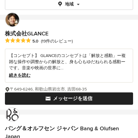
地域
株式会社GLANCE
平均評価：5つ星中 星5
5.0
(19件のレビュー)
【コンセプト】 GLANCEのコンセプトは「解放と感動」ー複
雑な操作や調整からの解放と、身も心もゆだねられる感動ー
です。音楽や映画の世界に...
続きを読む
〒649-6246, 和歌山県岩出市, 吉田68-35
メッセージを送信
バング＆オルフセン ジャパン Bang & Olufsen
Japan