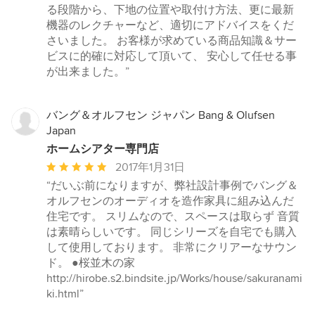
評
る段階から、下地の位置や取付け方法、更に最新
価：
機器のレクチャーなど、適切にアドバイスをくだ
5
さいました。 お客様が求めている商品知識＆サー
つ
ビスに的確に対応して頂いて、 安心して任せる事
星
が出来ました。”
中
星
5
バング＆オルフセン ジャパン Bang & Olufsen
Japan
ホームシアター専門店
平
2017年1月31日
均
“だいぶ前になりますが、弊社設計事例でバング＆
評
オルフセンのオーディオを造作家具に組み込んだ
価：
住宅です。 スリムなので、スペースは取らず 音質
5
は素晴らしいです。 同じシリーズを自宅でも購入
つ
して使用しております。 非常にクリアーなサウン
星
ド。 ●桜並木の家
中
http://hirobe.s2.bindsite.jp/Works/house/sakuranami
星
ki.html”
5