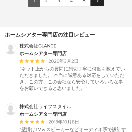
1
2
3
4
5
ホームシアター専門店の注目レビュー
株式会社GLANCE
ホームシアター専門店
平
2026年3月2日
均
“ネット上からの質問に懇切丁寧に何度も教えてい
評
ただきました。 本当に誠意ある対応をしていただ
価：
き、この方、この会社なら安心していろいろな事
5
をお願いできると思いました。”
つ
星
中
株式会社ライフスタイル
星
ホームシアター専門店
5
平
2018年10月8日
均
“壁掛けTV＆スピーカーなどオーディオ系で設計す