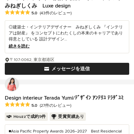
みねぎしくみ Luxe design
平均評価：5つ星中 星5
5.0
(43件のレビュー)
◎建築士・インテリアデザイナー みねぎしくみ 『インテリ
アは財産』 をコンセプトにわたくしの本来のキャリアであり
得意としている 設計デザイン...
続きを読む
〒107-0062, 東京都港区
メッセージを送信
Design interieur Terada Yumi/ﾃﾞｻﾞｲﾝ ｱﾝﾃﾘﾕ ﾃﾗﾀﾞﾕﾐ
平均評価：5つ星中 星5
5.0
(27件のレビュー)
Houzzで成約9件
受賞実績あり
■Asia Pacific Property Awards 2026−2027 Best Residencial