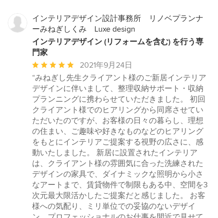
インテリアデザイン設計事務所 リノベプランナ
ーみねぎしくみ Luxe design
インテリアデザイン (リフォームを含む) を行う専
門家
平
2021年9月24日
均
“みねぎし先生クライアント様のご新居インテリア
評
デザインに伴いまして、整理収納サポート・収納
価：
プランニングに携わらせていただきました。 初回
5
クライアント様でのヒアリングから同席させてい
つ
ただいたのですが、お客様の日々の暮らし、理想
星
の住まい、ご趣味や好きなものなどのヒアリング
中
をもとにインテリアご提案する視野の広さに、感
星
動いたしました。 新居に設置されたインテリア
5
は、クライアント様の雰囲気に合った洗練された
デザインの家具で、ダイナミックな照明から小さ
なアートまで、賃貸物件で制限もある中、空間を3
次元最大限活かしたご提案だと感じました。 お客
様への気配り、ミリ単位での妥協のないデザイ
ン、プロフェッショナルのお仕事を間近で見せて