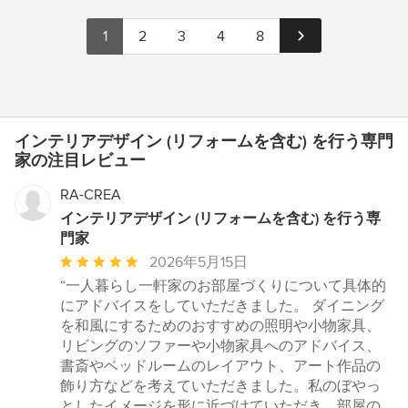
1
2
3
4
8
インテリアデザイン (リフォームを含む) を行う専門
家の注目レビュー
RA-CREA
インテリアデザイン (リフォームを含む) を行う専
門家
平
2026年5月15日
均
“一人暮らし一軒家のお部屋づくりについて具体的
評
にアドバイスをしていただきました。 ダイニング
価：
を和風にするためのおすすめの照明や小物家具、
5
リビングのソファーや小物家具へのアドバイス、
つ
書斎やベッドルームのレイアウト、アート作品の
星
飾り方などを考えていただきました。私のぼやっ
中
としたイメージを形に近づけていただき、部屋の