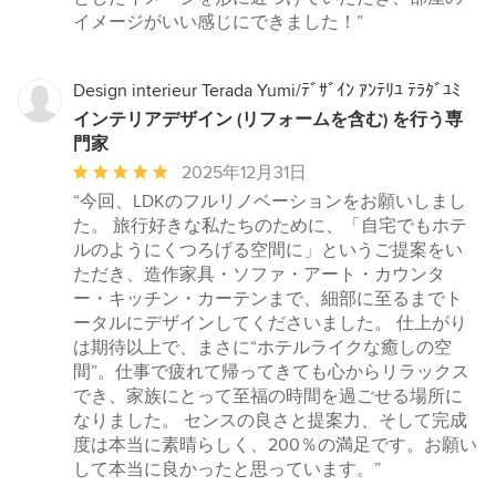
星
イメージがいい感じにできました！”
5
Design interieur Terada Yumi/ﾃﾞｻﾞｲﾝ ｱﾝﾃﾘﾕ ﾃﾗﾀﾞﾕﾐ
インテリアデザイン (リフォームを含む) を行う専
門家
平
2025年12月31日
均
“今回、LDKのフルリノベーションをお願いしまし
評
た。 旅行好きな私たちのために、「自宅でもホテ
価：
ルのようにくつろげる空間に」というご提案をい
5
ただき、造作家具・ソファ・アート・カウンタ
つ
ー・キッチン・カーテンまで、細部に至るまでト
星
ータルにデザインしてくださいました。 仕上がり
中
は期待以上で、まさに“ホテルライクな癒しの空
星
間”。仕事で疲れて帰ってきても心からリラックス
5
でき、家族にとって至福の時間を過ごせる場所に
なりました。 センスの良さと提案力、そして完成
度は本当に素晴らしく、200％の満足です。お願い
して本当に良かったと思っています。”