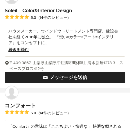
Soleil Color&Interior Design
平均評価：5つ星中 星5
5.0
(14件のレビュー)
ハウスメーカー、ウインドウトリートメント専門店、建設会
社を経て2016年に独立。 『想い×カラー×アート=インテリ
ア』をコンセプトに、...
続きを読む
〒409-3867, 山梨県山梨県中巨摩郡昭和町, 清水新居1278-3 ス
ペースブロス412号
メッセージを送信
コンフォート
平均評価：5つ星中 星5
5.0
(14件のレビュー)
「Comfort」の意味は「ここちよい・快適な」 快適な癒される