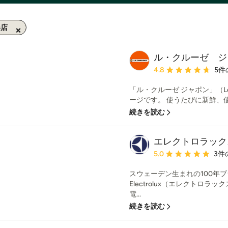
器店
ル・クルーゼ ジ
平均評価：5つ星中 星4.
4.8
5件
「ル・クルーゼ ジャポン」（Le Cr
ージです。 使うたびに新鮮、使
続きを読む
エレクトロラック
平均評価：5つ星中 星5
5.0
3件
スウェーデン生まれの100年
Electrolux（エレクトロ
電...
続きを読む