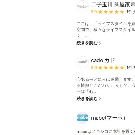
二子玉川 蔦屋家
平均評価：5つ星中 星5
5.0
1件
ここは、「ライフスタイルを買う
空間で、様々なライフスタイ
く、...
続きを読む
cado カドー
平均評価：5つ星中 星5
5.0
1件
心あるモノに人は感動します。
る情熱とこだわり。 そして、
ーは「心...
続きを読む
mabe(マーべ）
mabeはメキシコに本社を置