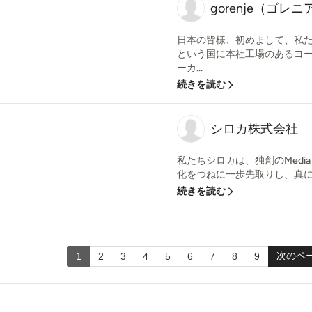
gorenje（ゴレニ
日本の皆様、初めまして、私たちg
という国に本社工場のあるヨ
ーカ...
続きを読む
シロカ株式会社
私たちシロカは、独創のMedia Mi
化をつねに一歩先取りし、真に価
続きを読む
次のペ
1
2
3
4
5
6
7
8
9