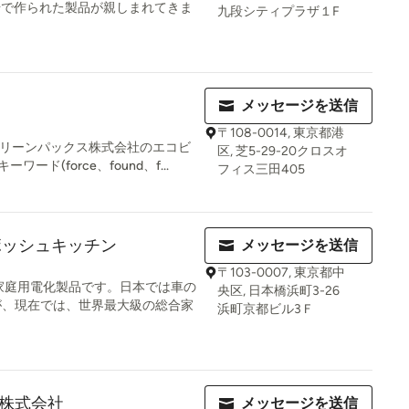
工場で作られた製品が親しまれてきま
九段シティプラザ１F
メッセージを送信
〒108-0014, 東京都港
本グリーンパックス株式会社のエコビ
区, 芝5-29-20クロスオ
ド(force、found、f...
フィス三田405
n / ボッシュキッチン
メッセージを送信
〒103-0007, 東京都中
家庭用電化製品です。日本では車の
央区, 日本橋浜町3-26
が、現在では、世界最大級の総合家
浜町京都ビル3Ｆ
株式会社
メッセージを送信