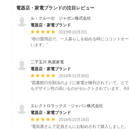
電器店・家電ブランドの注目レビュー
ル・クルーゼ ジャポン株式会社
電器店・家電ブランド
平
2019年10月2日
均
“母の愛用品で、一人暮らしを始める時にココットオ
評
います。”
価：
5
つ
二子玉川 蔦屋家電
星
電器店・家電ブランド
中
平
2016年12月30日
星
均
“図書館の分類法のように家電が陳列されていて、と
5
評
もデザイン性の高いものがセレクトされています。今
価：
5
つ
エレクトロラックス・ジャパン株式会社
星
電器店・家電ブランド
中
平
2016年10月18日
星
均
“電気屋さんで定員さんにお勧めされて購入しました
5