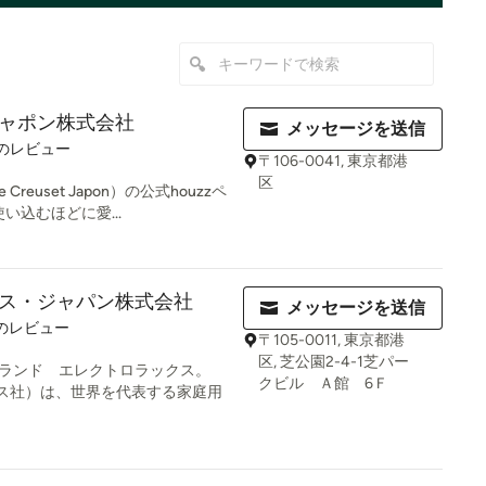
ャポン株式会社
メッセージを送信
8
のレビュー
〒106-0041, 東京都港
区
euset Japon）の公式houzzペ
い込むほどに愛...
ス・ジャパン株式会社
メッセージを送信
のレビュー
〒105-0011, 東京都港
区, 芝公園2-4-1芝パー
ブランド エレクトロラックス。
クビル Ａ館 6Ｆ
ラックス社）は、世界を代表する家庭用