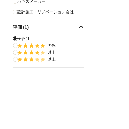
ハウスメーカー
設計施工・リノベーション会社
リフォーム会社
評価 (1)
CAD設計
全評価
家具・インテリアショップ
のみ
以上
照明・照明デザイン
以上
カーペット・畳・床材
すべて表示する