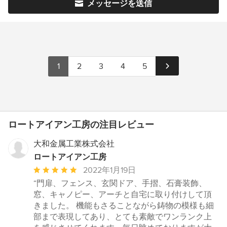
メッセージを送信
1
2
3
4
5
ロートアイアン工房の注目レビュー
大和金属工業株式会社
ロートアイアン工房
平
2022年1月19日
均
“門扉、フェンス、玄関ドア、手摺、石膏装飾、
評
窓、キャノピー、アーチと自宅に取り付けして頂
価：
きました。 機能もさることながら鋳物の模様も細
5
部まで表現してあり、とても素敵でワンランク上
つ