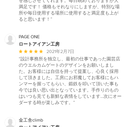
を感じさせてくれます。毎日眺めておりますが大
星
満足です！ 価格もそれなりにしますが、特別な場
中
所や毎日使用する場所に使用すると満足度も上が
星
ると思います！”
5
PAGE ONE
ロートアイアン工房
平
2021年2月7日
均
“設計事務所を独立し、最初の仕事であった園芸店
評
のウエルカムゲートのデザインをお願いしまし
価：
た。お客様には自信を持って提案し、心良く採用
5
して頂きました。工房にお邪魔してお客様にもハ
つ
ンマーを握ってもらい、鍛鉄を叩いて頂いた事も
星
今では良い思い出となっています。手作りのもの
中
はいつも見ても新鮮な表情をしています…次にオー
星
ダーする時が楽しみです。”
5
金工舎climb