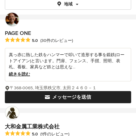
地域
PAGE ONE
平均評価：5つ星中 星5
5.0
(30件のレビュー)
真っ赤に熱した鉄をハンマーで叩いて造形する事を鍛鉄(ロー
トアイアン)と言います。門扉、フェンス、手摺、照明、表
札、看板、家具など鉄とは思えな...
続きを読む
〒368-0065, 埼玉県秩父市, 太田２４６０－１
メッセージを送信
大和金属工業株式会社
平均評価：5つ星中 星5
5.0
(1件のレビュー)