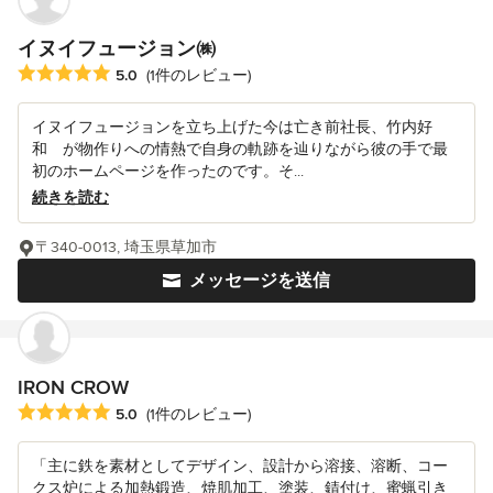
イヌイフュージョン㈱
平均評価：5つ星中 星5
5.0
(1件のレビュー)
イヌイフュージョンを立ち上げた今は亡き前社長、竹内好
和 が物作りへの情熱で自身の軌跡を辿りながら彼の手で最
初のホームページを作ったのです。そ...
続きを読む
〒340-0013, 埼玉県草加市
メッセージを送信
IRON CROW
平均評価：5つ星中 星5
5.0
(1件のレビュー)
「主に鉄を素材としてデザイン、設計から溶接、溶断、コー
クス炉による加熱鍛造、焼肌加工、塗装、錆付け、蜜蝋引き