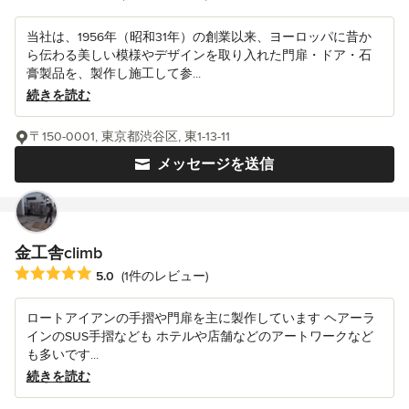
当社は、1956年（昭和31年）の創業以来、ヨーロッパに昔か
ら伝わる美しい模様やデザインを取り入れた門扉・ドア・石
膏製品を、製作し施工して参...
続きを読む
〒150-0001, 東京都渋谷区, 東1-13-11
メッセージを送信
金工舎climb
平均評価：5つ星中 星5
5.0
(1件のレビュー)
ロートアイアンの手摺や門扉を主に製作しています ヘアーラ
インのSUS手摺なども ホテルや店舗などのアートワークなど
も多いです...
続きを読む