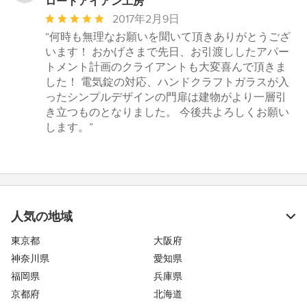
ロートアイアン工房
平
2017年2月9日
均
“何時も無理なお願いを聞いて頂きありがとうござ
評
います！ おかげさまで先日、お引渡ししたアパー
価：
トメント計画のクライアントも大変喜んで頂きま
5
した！ 電気錠の対応、ハンドクラフトガラスが入
つ
ったシンプルデザインの門扉は建物がより一層引
星
き立つものとなりました。 今後共よろしくお願い
中
します。”
星
5
人気の地域
東京都
大阪府
神奈川県
愛知県
福岡県
兵庫県
京都府
北海道