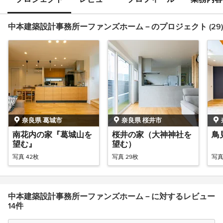
中本建築設計事務所ーファンズホーム－のプロジェクト (29)
奈良県 葛城市
奈良県 桜井市
南花内の家『葛城山を
桜井の家（大神神社を
鳥
望む』
望む）
写真 42枚
写真 29枚
写真
中本建築設計事務所ーファンズホーム－に対するレビュー
14件