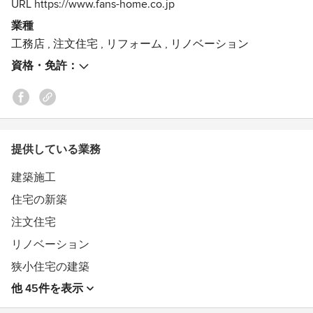
URL https://www.fans-home.co.jp
■ファンズホーム（株式会社ファンズホーム）
〒635-0832 奈良県北葛城郡広陵町馬見中2-7-28
業種
ショールーム【マミテラス】
工務店
,
注文住宅
,
リフォーム
,
リノベーション
資格・免許：
2019年夏に広陵町に新しい感覚のショールーム『マミテ
ラス』オープン！！
「リノベーションの力」をリアルに体感していただけます
Mami Terrace https://www.fans-home.co.jp/mami
〒635-0832 奈良県北葛城郡広陵町馬見中2-7-28
提供している業務
tel 0745-27-8188
fax0745-27-3107
建築施工
●イベント●
住宅の新築
毎月 【失敗しないために学ぶ家づくり勉強会】を開催し
注文住宅
ております
リノベーション
家づくりは、どこで建てても変わらない。。。そう思っ
狭小住宅の建築
てる方は多いはず。
他 45件を表示
でも、ものすごく耳障りの良い表現で、作り手側の作りや
すい家づくりになってます。