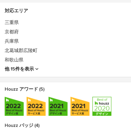
家づくりでここ30年変わってない『不満』それは何か
対応エリア
そして、なぜ30年も同じ内容が『不満』の1位、2位なの
か
三重県
そんな、後悔してからでは遅いのです
京都府
どうぞ、houzzディスカッションから私どもの【家づくり
勉強会】をご覧ください。会場は北葛城郡広陵町馬見中で
兵庫県
毎月開催中！！
北葛城郡広陵町
詳しくは↓ ↓ ↓
和歌山県
●web
他 15件を表示
・中本建築設計事務所 https://www.arc-nakamoto.info/
・株式会社ファンズホーム https://www.fans-
home.co.jp/
Houzz アワード (5)
・・・リノベーション・・・
マミテラスはリノベーションで生まれ変わりました
「リノベーションとリフォームはどう違うの？」
リフォームはモノを変え、リノベーションは生活も一新す
Houzz バッジ (4)
る