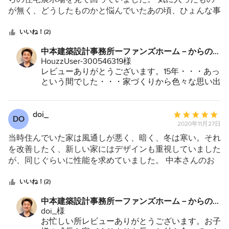
5
が無く、どうしたものかと悩んでいたあの頃、ひょんな事
つ
から中本先生と出会い、この家を設計してもらい建てても
星
らったのが約15年前になります。 その頃の私は〝注文建
いいね！(2)
中
築”なんて恐れ多い存在でした。 しかし、中本先生と何度
中本建築設計事務所ーファンズホーム－からのコ
星
も打ち合わせを繰り返しプロの意見を取り入れつつ私の譲
メント：
HouzzUser-300546319様
5
れない部分も取り入れてもらい完成したのがこの家です。
レビューありがとうございます。15年・・・あっ
思っていた以上の仕上がりとなり、予算も納得の範囲内で
という間でした・・・家づくりから色々な思い出
した。 最高のお城を建ててもらい毎日楽しく暮らしてい
があり今もそれは私の中でも続いています。
ました。 が、15年という月日は残酷なものです。 雨風台
幼稚園から。。。お子様の成長も長いお付き合い
風…春夏秋冬… とても気に入っていたバルコニーの傷みが
で、オートバイ、自転車と色々なお話をさせて頂
doi_
平
DO
きました。
激しくなってきました。 私の拘った天然の木材は朽ちて
2020年11月27日
均
これからもご家族とのお付き合い、点検など宜し
きました。 いよいよダメだと思い中本先生に連絡を入れ
評
当時住んでいた家は風通しが悪く、暗く、冬は寒い。それ
くお願い致します。
てみました。 色々話し合い、天然の木材はやはり手入れ
価：
を改善したく、新しい家にはデザインも重視していました
＞やっぱりこの家が大好きです。。。「ありがと
が大変だと説得され人工物を使用してみる事にしました。
5
が、同じぐらいに性能を求めていました。 中本さんのお
うございます。」
半信半疑だったのですが、仕上がりを見て驚きました。
つ
話は将来をしっかり見据えたお考えで、家をつくることへ
プロジェクトはこちらです。
以前と外観がほとんど変わりがないのに、手入れが簡単…
星
の熱意を強く感じ、正に私達が望んでいる希望の家を建て
いいね！(2)
https://www.houzz.jp/hznb/projects/pj-
耐久性も以前と比べ物にならない。 私のお城が復活で
中
てもらえると確信しました。 実際にその性能の良さは数
vj~2983670
中本建築設計事務所ーファンズホーム－からのコ
す。 今回も色々な意見を提案してくださり、私の思いも
星
値で確認することができたので、一気に不安が解消され、
メント：
doi_様
取り入れて下さり本当に嬉しい仕上がりになりました。
5
安心してお任せすることができました。 家の性能は建て
お忙しい所レビューありがとうございます。お子
やっぱりこの家が大好きです。 ありがとうございまし
てしまうと簡単には変えられません。それをはじめにしっ