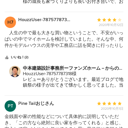
様の成長も家づくりよりも長いお付き合いで、お
た。(o^^o)
かり良いベースの家を建てられたのは本当に良かったと思
子様とは「お友達」的な感覚でありがたく思って
っています。 住んでみてその良さははっきり体感できま
ます。インテリアや照明など細かいところまでセ
した。 家全体でエアコン一台で想像以上に快適に過ごせ
ンスが良く、見学会にもよく使わせてもらい本当
HouzzUser-78757787318
平
H7
にありがとうございます。
ています。エアコンを使う日数も以前よりぐっと減りまし
2020年10月12日
均
これからもご家族とのお付き合い、点検など宜し
た。 また、建てて終わりではなく、定期点検もしてもら
評
人生の中で最も大きな買い物ということで、不安がいっ
くお願い致します。
え、少しのことでも気軽に相談できる関係が続いているこ
価：
ぱいの中でマイホームを検討していました。そんな中、何
プロジェクトはこちらです。
とも安心です。
5
件かモデルハウスの見学や工務店に話を聞きに行ったりし
https://www.houzz.jp/hznb/projects/pj-vj~2979140
つ
ていたときに、嫁さんがたまたま見つけた勉強会。その勉
星
強会で出会った中本さんとのマイホーム購入の相談で、こ
いいね！(2)
中
ちらの不安に感じている部分に真摯に答えてもらい、マイ
中本建築設計事務所ーファンズホーム－からのコ
星
ホームの良い部分だけでなく、悪い部分や注意点も含めて
メント：
HouzzUser-78757787318様
4
相談できたことは、とても良かったと思います。中本さん
レビューありがとうございます。最近ブログで地
と話をしている内に、今まで他の工務店で話を聞いてきて
鎮祭の様子が出てきて懐かしく思ってました。当
拭えなかった不安が解消された気がして、最終的には嫁さ
時のお気持ちを改めて知ることが出来て、これか
んと同意見で「中本さんなら安心して頼めそう」と感じた
らもお客様に寄り添う家づくりをしていこうと思
のが決め手です。 同じような時期に私の知り合いもマ
います。
Pine Tailおじさん
平
PT
夜に、線路の音を聞きに行ったことが今でも思い
イホームを検討していましたが、他のハウスメーカーや工
2020年10月1日
均
出されます。最後の一行・・・グッときました。
務店では、家の構造や強度ありきで話されることがあり、
評
金銭面や家の性能などについて具体的に説明していただ
これからも宜しくお願い致します。
やりたいように出来なくて苦労したという話も聞いていま
価：
き、「この方なら絶対に良い家を作ってくれる」と感じ、
プロジェクトはこちらです。
した。中本さんとの打ち合わせでは、(割とこだわりの強