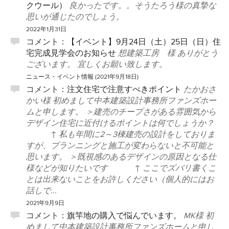
クウール）
良かったです。。そうたろう様の真摯な
思いが通じたのでしょう。
2022年1月31日
コメント：
【イベント】9月24日（土）25日（日）住
宅完成見学会のお知らせ
想建築工房 様 ありがとう
ございます。 宜しくお願い致します。
ニュース・イベント情報
(
2021年9月18日
)
コメント：
注文住宅で注意すべきポイント
たかおさ
かい様 初めまして中本建築設計事務所ファンズホー
ムと申します。 ＞建売のチープさがある雰囲気から
デザイン住宅に近付けるポイントは何でしょうか？
↑ 私も年間に2～3棟建売の設計をしておりま
すが、プランニングと施工が変わらないと不可能と
思います。 ＞既視感のあるデザインの原因となる仕
様などが知りたいです ↑ ここでズバリ書くこ
とは出来ないことをお許しください（個人的にはお
話しで...
2021年9月9日
コメント：
旗竿地の購入で悩んでいます。
MK様 初
めまして中本建築設計事務所ファンズホームと申し