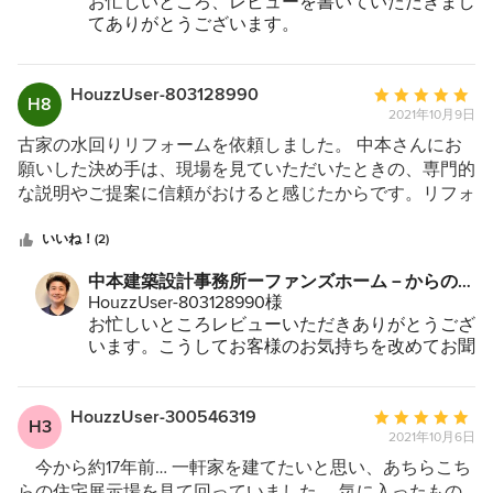
お忙しいところ、レビューを書いていただきまし
から一切感じさせず、すごく温かいお人柄と、とても真摯
てありがとうございます。
に向き合ってくれる安心感を感じました。 ②実際に現場
家づくりに色々な思い出や出来事ありますが、や
監督さんや大工さんもみなさん親しみやすく、話しやすい
はりあの南港での奥様の表情が印象的で今でも思
方でした。ご自身が今まで建ててこられたお家のことはも
い出します。当時のお客様の思いをこうして改め
HouzzUser-803128990
平
H8
てお伺い出来、身の引き締まる思いです。
ちろんですが、色んな雑談もしてくださって楽しかったで
2021年10月9日
均
あの時あのキッチンをすぐに見学に行けたこと、
す。 ③木の温もりを感じるキッチンに憧れていたので、
評
古家の水回りリフォームを依頼しました。 中本さんにお
一期一会という言葉が正解かわかりませんが、そ
よく見るメーカーさんのショールームへ行ってもなかなか
価：
願いした決め手は、現場を見ていただいたときの、専門的
ういう家づくりを心掛けたいと思います。
納得のいくものが見つからずに悩んでいると、それに気付
5
な説明やご提案に信頼がおけると感じたからです。リフォ
これからもお付き合いのほど宜しくお願い致しま
いてくれた中本さんが私の好みのキッチンがあるかもしれ
つ
ームの営業では、こちらの要望以上のことまで膨らませる
す。
ないとすぐに違うショップを紹介してくださいました。そ
星
というようなありますが、そのようなことがなく、むしろ
いいね！(2)
プロジェクトはこちらです。
こで見た瞬間、『これだ！！』と即決しました（笑） ④
中
要望範囲におさめながら、必要なことを説明してください
https://www.houzz.jp/hznb/projects/pj-vj~5981143
中本建築設計事務所ーファンズホーム－からのコ
夏は網戸で、冬は暖房を入れなくても電気カーペットを敷
星
ました。 金額を抑えたいこちらの要望を踏まえながら
メント：
HouzzUser-803128990様
いてるだけで過ごせます。吹き抜けにしたので解放感もあ
5
も、利便性や快適性もおさえたプランで、とても満足して
お忙しいところレビューいただきありがとうござ
り窮屈がなくさらにそれが広く感じさせてくれま
います。 また、現場の大工さんたちは、明るく、礼儀正
います。こうしてお客様のお気持ちを改めてお聞
す。 高
しく、臨機応変で、居住しながらの工事でしたが、気持ち
きすることで『戒め』となります。そして、お客
山智子
よく進めることができました。 見積りから完了まで、非
様に様々なご協力を頂きスムーズに工事がすすめ
常に丁寧にご連絡をいただき、安心してお願いでき、工期
れたことは本当にありがたいことでした。何か不
HouzzUser-300546319
平
H3
具合などございましたら、お気軽にご相談いただ
を終了できました。 リフォームだけでしたが、リフォー
2021年10月6日
均
ければ幸いです。宜しくお願い致します。
ム会社ではなく、中本さんにお願いして本当によかったで
評
今から約17年前… 一軒家を建てたいと思い、あちらこち
す。ありがとうございました。
価：
らの住宅展示場を見て回っていました。 気に入ったもの