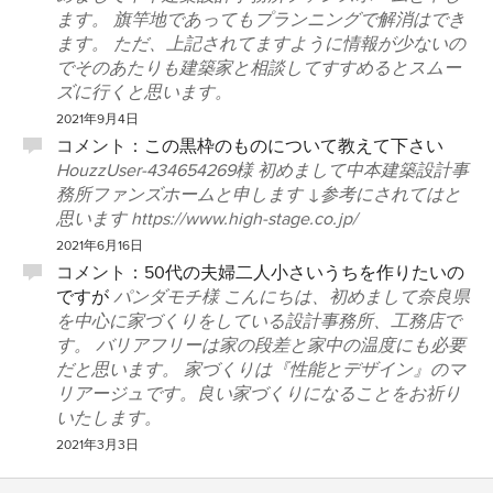
ます。 旗竿地であってもプランニングで解消はでき
ます。 ただ、上記されてますように情報が少ないの
でそのあたりも建築家と相談してすすめるとスムー
ズに行くと思います。
2021年9月4日
コメント：
この黒枠のものについて教えて下さい
HouzzUser-434654269様 初めまして中本建築設計事
務所ファンズホームと申します ↓参考にされてはと
思います https://www.high-stage.co.jp/
2021年6月16日
コメント：
50代の夫婦二人小さいうちを作りたいの
ですが
パンダモチ様 こんにちは、初めまして奈良県
を中心に家づくりをしている設計事務所、工務店で
す。 バリアフリーは家の段差と家中の温度にも必要
だと思います。 家づくりは『性能とデザイン』のマ
リアージュです。良い家づくりになることをお祈り
いたします。
2021年3月3日