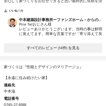
5
安心して家づくりをお任せできると思い最終的に依頼を決
https://www.houzz.jp/hznb/projects/pj-
い)要望をたくさん出したにも関わらず、構造などはこち
つ
めました。 第一印象は家作りに対してすごく熱意を持た
vj~4419803
らでなんとかすると言って頂き、数多く要望を取り入れて
星
れているように感じました。高性能で長く快適に過ごせ、
いいね！(1)
もらったので、不満無く進められたと思います。 ま
中
子や孫の世代まで家を引き継げる家づくりの話を聞いた際
中本建築設計事務所ーファンズホーム－からのコ
た、打ち合わせの中で趣味や生活の話もできたので、実際
星
は、その熱意が伝わりました 私は建築について一切の知
メント：
Pine Tailおじさん様
に住んでみた住み心地も自身のスタイルに合っていて、動
5
識を持っていませんので、打ち合わせ時は難しい話など噛
レビューありがとうございます。当時の事は鮮明
線や配置に違和感はあまりありません。吹き抜けがあって
み砕いて分かりやすく説明していただきました。銀行の借
に覚えてます。簡単な言葉ですが「寄り添えて良
もエアコン1台で家全体をカバーするという話も(猛暑日で
り入れや土地の選定なども同行していただき、本当に親切
かった」と思っています。これからもそのスタイ
ない限り)本当で、とても快適に過ごしています。(細かい
丁寧に対応していただきました。 子供が小さかったの
ルは変わらずに貫きます。
ところで気になる部分は少しありますが、それも味で不満
で、アニメを見せていただいたり、おやつをいただいたり
家づくりの基本をしっかりお打ち合わせ出来た事
すべてのレビュー (14件) を見る
には感じません) 初めてのマイホームで、さすがに1度で
が良かったと思っています。またお伺いさせてい
して配慮していただきありがたかったです。 引っ越した
完璧なものは難しいと思いますが、2年程住んでいる今で
ただきます。これからも宜しくお願い致します。
当時、子供も「なかものおじさん」が建ててくれた家とよ
も大きな不満は無く、家族皆んなも満足しています。
プロジェクトはこちらです：
く言ってました。 引っ越してから子供の物なども増えま
もし、また家を買うとしても、中本さんに頼むと思いま
家づくりは『性能とデザインのマリアージュ』
https://www.houzz.jp/hznb/projects/pj-
したが、事前に変化する事を見越して設計していただいて
vj~5472829
す。
るので変わらない住み心地です。 夏の暑い日は玄関に入
【永遠に住み続けたい家】
ったとたん涼しく、冬の寒い日玄関に入ったとたんに暖か
住まわれるお客様を幸せにし家族の未来を創造する。性能
いです。 エアコンは一台使用するだけで快適に過ごして
連絡先
だけでもない、デザインだけでもない。お客様の幸せとこ
います。 デザインもスタイリッシュで気に入っていま
中本滋
れからの住宅の価値。それをどこまで追求できるのか、そ
す。 1番気に入ってる点は若草山を眺めることが出来る
電話番号
れが私たちの家づくりの理念です。
「秘密の部屋」です。
0745-27-8188
それが社会へ持続可能な貢献である。