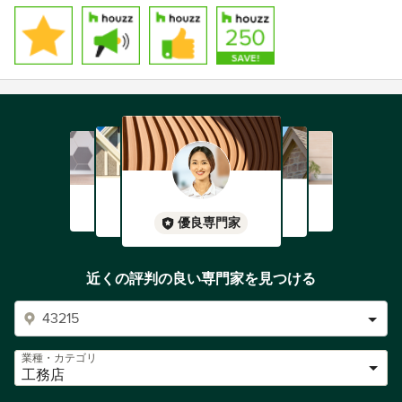
例えば。。。
冬場に壁掛けエアコンで暖をとられてますか？それとも床
暖房ですか？
壁掛けエアコンで足元まで暖かいと言う家に住んでおられ
る方は性能が良い家と言ってもいいですね
そんなマミテラスは断熱性能、気密性能、耐震性能を一新
し全て数値で表します
だから、壁掛けエアコン一台で家中快適になります
（詳しくはブログで→ https://www.arc-nakamoto.info）
優良専門家
新築は当たり前と思われている『家の性能の数値』
リノベーションでもその数値は計算と現場の作業で算出出
近くの評判の良い専門家を見つける
来ます
どうぞお気軽にお尋ねください
業種・カテゴリ
受賞歴：
工務店
トータルハウジング大賞