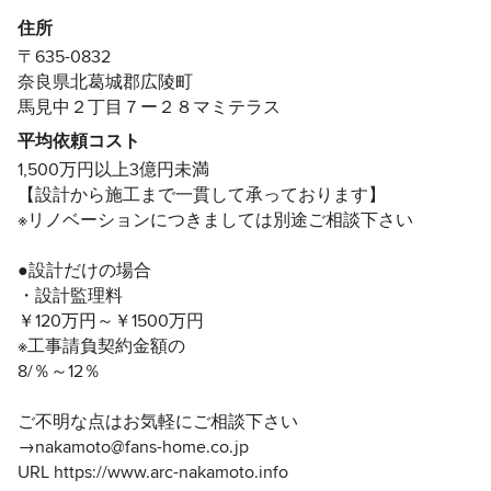
住所
＝社会への持続可能な貢献＝
〒635-0832
『家づくりを通してCO2排出を抑える』
奈良県北葛城郡広陵町
簡単に言えば、エアコン１台で快適な家
馬見中２丁目７ー２８マミテラス
平均依頼コスト
●建物の性能はデジタル数値で表します
1,500万円以上3億円未満
UA値 「0.4」前後 G2グレード ※一棟一棟計算しますの
【設計から施工まで一貫して承っております】
でその平均値です
※リノベーションにつきましては別途ご相談下さい
C 値 「0.5」以下 ※全ての物件を現地で測定致しますそ
の結果の数値です
●設計だけの場合
※リノベーションでも測定します
・設計監理料
耐震等級「3」 ※全ての物件を構造計算（許容応力度計
￥120万円～￥1500万円
算）を致します
※工事請負契約金額の
8/％～12％
□中本建築設計事務所
ご不明な点はお気軽にご相談下さい
〒631-0031 奈良市敷島町1-509-10
→nakamoto@fans-home.co.jp
【敷島モデル】
URL https://www.arc-nakamoto.info