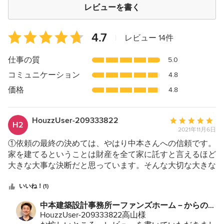
レビューを書く
平
4.7
|
レビュー 14件
均
評
仕事の質
5.0
価：
コミュニケーション
4.8
5
つ
価格
4.8
星
中
HouzzUser-209333822
平
星
H2
2021年11月6日
均
4.7
評
①依頼の最終の決めては、やはり中本さんへの信頼です。
価：
家を建てるということは財産を全て家に託すと言えるほど
5
大きな大事な決断だと思っています。そんな大切な大きな
つ
買い物をどんな担当の方にでもYESと頷けるものではあり
星
ません。実際、色んなハウスメーカーへも足を運びました
いいね！(1)
中
が、誰もがみんな『仕事』だから。と、感じる話し方であ
中本建築設計事務所ーファンズホーム－からのコ
星
ったり、勧め方であったりと、少し距離を感じてしまいま
メント：
HouzzUser-209333822高山様
5
したが、中本さんだけはそんな感じを初めてお会いした時