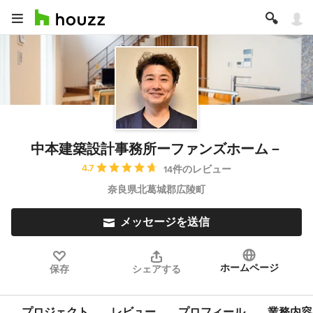
中本建築設計事務所ーファンズホーム－
平均評価：5つ星中 星4.7
4.7
14件のレビュー
奈良県北葛城郡広陵町
メッセージを送信
ホームページ
保存
シェアする
プロジェクト
レビュー
プロフィール
業務内容