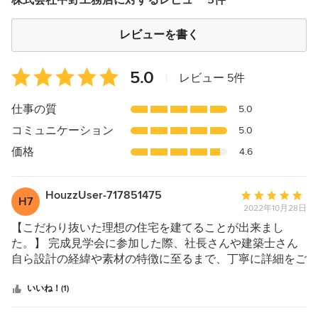
株式会社中野工務店に対するレビュー 5件
レビューを書く
平
5.0
|
レビュー 5件
均
評
仕事の質
5.0
価：
コミュニケーション
5.0
5
つ
価格
4.6
星
中
HouzzUser-717851475
平
星
H7
2022年10月28日
均
5
評
【こだわり抜いた理想の住宅を建てることが出来まし
価：
た。】 完成見学会に参加した際、社長さんや建築士さん
5
自ら設計の経緯や素材の特徴に至るまで、丁寧に詳細をご
つ
説明頂き、「ここなら理想の住宅を建てることができる」
星
と感じ、依頼させて頂くこととしました。 大人の癒し空
いいね！(1)
中
間を体感できるバルコニーを間取りに取り入れつつ、実際