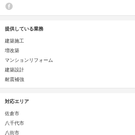
を感じることがなかった点です。 設計士さん、タイルや
・千葉県 住宅文化月間 千葉県建築文化奨励賞
壁の色、照明に至るまで何度も現場で確認してくださった
・建設省 平成11年度全国住宅月間 建設大臣表彰
り、本来の仕事ではないこと（シンボルツリーを選びに行
・関東甲信越建築士ブロック会 建築作品コンクール 優
ってくださったり、植えてくださったりと）何から何まで
秀賞
提供している業務
甘えさせて頂きました。 夏の暑い日も冬の寒い日も長い
・国土交通省 瑞宝単光章受章 (会長 中野栄吉)
期間現場を見てくださった現場監督さんには仕事外のWIC
・千葉市都市文化賞 2011
建築施工
の造作家具のお手伝いをしていただいたりと、コストがか
・KITCHEN&DINING DESIGNコンテスト 準グランプリ
からない箇所でも決して手を抜かず相談に乗ってください
増改築
・第19回千葉県建築文化賞(平成24年度)
ます。 実際に住んでみて4ヶ月いまだに追加であれがした
・第22回千葉県建築文化賞(平成27年度)
マンションリフォーム
い、これがしたい、にも親身にご相談に乗っていただけた
り、ちょっとしたものを飾るなどのご相談にまで乗ってい
建築設計
ただけたりと 大切な家を作って頂いただけではなく親身
耐震補強
に相談できる家族が増えた気でおります。 自分たちの選
んだ工務店さんの「素晴らしい腕を持つプロフェッショナ
ル」な方々が 一生に1度かもしれない我が家の「家作り」
対応エリア
に携わっていただけたことに 日々感謝をしつつ家を愛で
ながら生活していきたいです。 次にどこで家を建てた
佐倉市
い？と聞かれても「中野工務店さんで」と言うと思いま
す。
八千代市
八街市