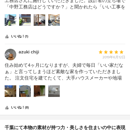
価：
工務店さんに施行していただきました。設計者の立ち場で
描いていました。建物の設備や維持、公共料金など経済的
5
「中野工務店はどうですか？」と聞かれたら「いい工事を
に無駄がないのが魅力でした。この理想の家を造ってくだ
つ
してくれます。安心して任せられますよ」と答えます。
さる工務店を見つける事が一番重要でした。工務店選びの
星
・ 私のお願いした家は50ｍ2（15坪）の小さな家でした。
基準を４つに絞り、１）建築家が利用 ２）無垢の木や自
中
面積が小さいので当然工事費も大きくはないのですが、真
然素材を利用３）資材倉庫を持ち、3代続く ４）地域に
星
摯に対応していただき、完成後も施主はなにかと担当の監
貢献している。1年かけて、やっと全てを満たす、中野工
いいね！(1)
5
督に頼み事をしていたくらい、信頼されていました。その
務店さんと出会え、依頼できました。季節や時間で光や
関係だけみても、”工事をお願いして安心”な理由になりま
風、雨などの自然条件に合うように、耐久性・断熱・遮
す。 ・ また、見積依頼のはじめに「会社の最低限必要な
azuki chiji
平
音・気密性・日照・換気など、構造や設備の面でも、また
利益があります」という話をされたのですが、お金の事を
2019年6月12日
均
室内の間取りも、個室は各玄関で自由に出入りができ、自
あやふやにせず話しをされところも、施主とともに「お願
評
住み始めて4ヶ月になりますが、夫婦で毎日「いい家だな
分のオリジナルな居住空間になっていて、共有スペースは
いしよう」と決めた理由のひとつです。 ・ 自社で設計を
価：
ぁ」と言ってしまうほど素敵な家を作っていただきまし
天井高く、木製デッキで横にさらに広がりがある開放的な
されますが、どの家も奇をてらわずに土地の条件と建て主
5
た。 注文住宅を建てたくて、大手ハウスメーカーや地場
間取でした。例えば、難点の崖地でも、屋内外の視線や眺
の要望をシンプルにそして上質にまとめた設計をされます
つ
の工務店などたくさん見学したり、インターネットで下調
めを考慮して、窓の広さや配置を決めることで、カーテン
ので、そうゆう設計と施工をする会社であるからこそ、設
星
べをして、実際に中野工務店さんが設計・施工された家の
不要で庭が楽しめたり、照明器具は、部屋の雰囲気を高め
計事務所として中野工務店さんに依頼できます。
中
見学会に参加した際に、どの家も「細部まで手を抜かない
るインテリアの一つとして採用したりと、予算内の金額で
星
丁寧な仕事ぶり」に感銘し、最終的に中の工務店さんへお
私達が大満足できる美しい、快適な理想の家を与えてくだ
いいね！(8)
5
願いすることにしました。他の工務店さんやハウスメーカ
さいました。どんな夢でも形にして提供できる設計と施工
ーさんと違って変な営業をかけて来られなかったり自社の
の能力を兼ね備えた、優れた中野工務店さんに心より感謝
特徴を押し付けて来ないところもポイントが高かったで
しています。
千葉にて本物の素材が持つ力・美しさを住まいの中に表現
す。 見学させていただいた家はどのお宅も素人が見ても