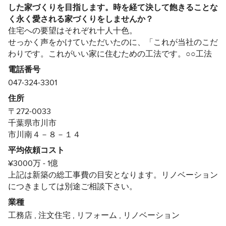
した家づくりを目指します。時を経て決して飽きることな
クロスや吹き付け、建具やキッチン、洗面所まで隅から隅
く永く愛される家づくりをしませんか？
までどこを切り取っても丁寧に作られているのが分かり、
住宅への要望はそれぞれ十人十色。
家づくりに対して真摯な姿勢が作ったものから伝わるもの
せっかく声をかけていただいたのに、「これが当社のこだ
でした。 また、私たちは住んでからの万が一のアフター
フォローの観点でも一生寄り添っていただきたく、建てた
わりです。これがいい家に住むための工法です。○○工法
ら終わり、の所にはお願いしたくなくてなるべく家からも
以外はお勧めできません。」などと自社の都合のみを押し
電話番号
近いこと、またアフターフォローもしっかりしてくださる
付けるようではプロとは呼べない。
047-324-3301
所と言った点でも重視しました。しかしながらそれは建て
施工する側が最良だと思っていても、家づくりの主役はあ
てからでなければわからない点であり不安でもありました
住所
くまでも住まい手であると考えます。
が、家づくりの最中のフォローや対応を見て「しっかりや
〒272-0033
「フルオーダーメイド」として住まい手のどんな夢でも形
ってくれそう」という安心感につながりました。 実際に
千葉県市川市
にして提供できる、設計と施工の能力を兼ね備えた工務店
は建て終わった今でも些細なことでも（例えばグリーンは
市川南４－８－１４
を目指しています。
何がいいかだとか少し戸が開け閉めしづらいとか、季節の
平均依頼コスト
飾りを飾りたいなど）ご相談に乗っていただいており、あ
お問い合わせはHPのお問合せフォームよりお願い致しま
¥3000万 - 1億
りがたいなと感じております。 家づくり最中は一番初め
す。
上記は新築の総工事費の目安となります。リノベーション
から担当の設計士さんが自ら打ち合わせしてくださった
受賞歴：
につきましては別途ご相談下さい。
り、現場での確認をしてくださったりして頂きましたがケ
アレスミスがないのも営業がいて、などと作業を分割され
・建設省 家づくり８５プロジェクト提案 住宅局長感謝状
業種
てないからだと思います。そのため、「ここが違う！」と
・建設省 昭和63年度全国住宅月間 住宅局長賞
工務店
,
注文住宅
,
リフォーム
,
リノベーション
いったことが全くなかったのも私たちにとってはストレス
・地域工務店審査委員会 地域工務店賞