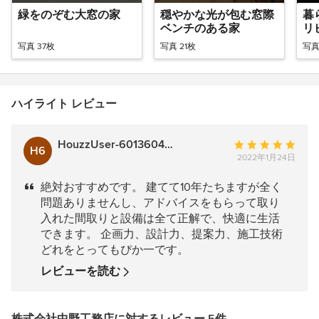
緑をのぞむ大窓の家
穏やかな光が包む窓際
暮
ベンチのある家
リ
写真 37枚
写真 21枚
写真
ハイライト レビュー
HouzzUser-601360459
平
H6
2022年1月24日
均
評
絶対おすすめです。 建てて10年たちますが全く
価：
問題ありませんし、アドバイスをもらって取り
5
入れた間取りと設備は全て正解で、快適に生活
つ
できます。 企画力、設計力、提案力、施工技術
星
どれをとってもぴか一です。
中
星
レビューを読む
5