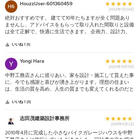
星
に生活した際の動線を考慮した間取りを提案くださり、快
HouzzUser-601360459
平
H6
5
適な住空間になっています。 また憧れだった中野工務店
2022年1月24日
均
の特徴であるシンプルかつ上品なデザインも実現して頂き
評
絶対おすすめです。 建てて10年たちますが全く問題あり
ました。 打合せでは、経験豊富な建築士さんが細部の素
価：
ませんし、アドバイスをもらって取り入れた間取りと設備
材まで実物を取り寄せて、何度も納得いくまで時間をかけ
5
は全て正解で、快適に生活できます。 企画力、設計力、
て一緒に確認してくださりイメージを膨らませることが出
つ
提案力、施工技術どれをとってもぴか一です。 おしゃれ
来ました。 細部までこだわって決めることは大変でした
星
な家から合理性を徹底追求した家まで、どのようなコンセ
いいね！(1)
が、注文建築ならではの唯一無二の我が家を作ることがで
中
プトでも破綻せずに快適な家として成立させることができ
きたと実感しています。 さらに、間取りの設計からデザ
星
る素晴らしい工務店です。
Yongi Hara
平
イン、インテリア、外構、植栽に至るまで一人の建築士さ
5
2020年11月17日
均
んが担当されるため、家全体のバランスや資金面を考慮し
評
中野工務店さんに巡りあい、家を設計・施工して貰えた事
て頂けることもおすすめポイントです。 引渡し後も、継
価：
に、今でも感謝と喜びが湧き上がります。理想の住まい
続的なフォローを親身かつ丁寧にして頂き、頼もしくもあ
5
は、生活の質を高め、人生の質までも変えてくれるのだと
り非常に感謝しております。 まさにプロの仕事をしてい
つ
実感します。私達の理想の住まいは、ドイツのＷＧハウス
ただける中野工務店さんでならば、理想の住宅を建てられ
星
（ヴォーンゲマインシャフト）、居住共同住宅のような家
いいね！(3)
ること、間違いなしです！
中
で、数人で一つの物件を共有するシェアーハウスの事で
星
す。各個室はプライバシーや生活スタイルを尊重し、共有
志田茂建築設計事務所
平
5
スペース（居間・キッチン・バスルーム・但しトイレは各
2019年9月2日
均
自専用）は適度なコミュニケーションが持てるよう、特に
評
2010年4月に完成した小さなバイクガレージハウスを中野
居間は、居心地の良いくつろいだ気分になる空間を理想に