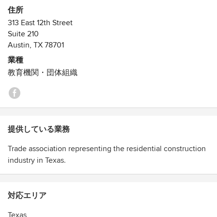
Texas economy, the state and local associations play a
住所
crucial role in providing housing for Texans.
313 East 12th Street
Suite 210
Austin, TX 78701
業種
教育機関・団体組織
提供している業務
Trade association representing the residential construction
industry in Texas.
対応エリア
Texas