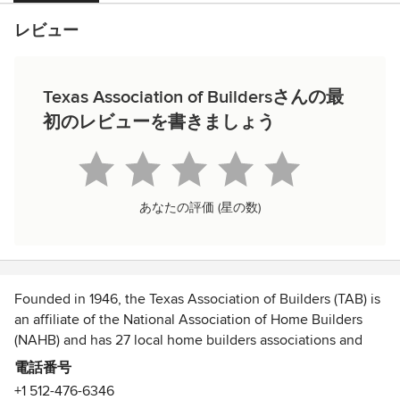
レビュー
Texas Association of Buildersさんの最
初のレビューを書きましょう
あなたの評価 (星の数)
Founded in 1946, the Texas Association of Builders (TAB) is
an affiliate of the National Association of Home Builders
(NAHB) and has 27 local home builders associations and
nearly 10,000 members across Texas. Representing over
電話番号
702,500 jobs and more than $31.1 billion annually in the
+1 512-476-6346