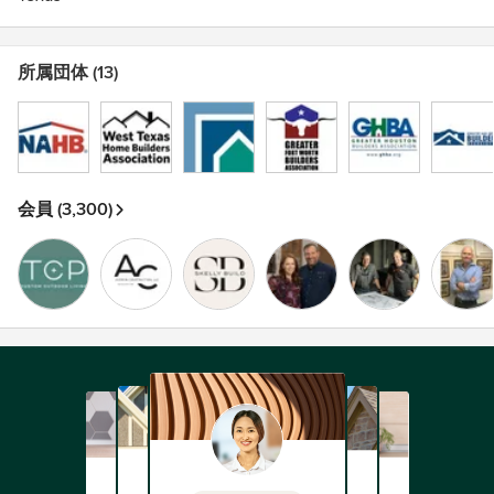
所属団体 (13)
会員 (3,300)
すべての所属団体を見る