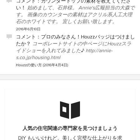
コメント：
カウンタートップの素材を教えてくださ
い！
始めまして、石井様。 Annie's広報担当の大森で
す。 画像のカウンターの素材はアクリル系人工大理
石のホワイトです。 宜しくお願い致します。
2016年6月10日
コメント：
プロのみなさん！Houzzバッジはつけまし
たか？
コーポレートサイトの中ページにHouzzスラ
イドショーを入れてみました♪ http://annie-
s.co.jp/housing.html
Houzzの使い方
(
2016年4月4日
)
人気の住宅関連の専門家を見つけましょう
DIY もいいけれど、美しく完璧な仕上がりを求