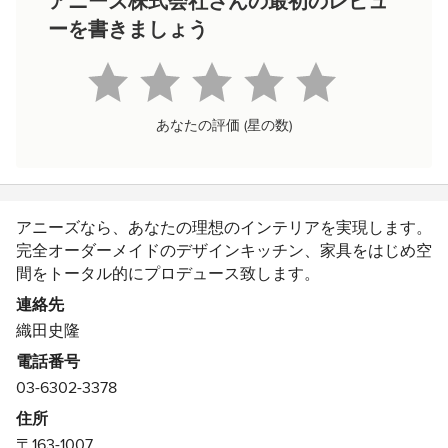
アニーズ株式会社さんの最初のレビュ
ーを書きましょう
あなたの評価 (星の数)
アニーズなら、あなたの理想のインテリアを実現します。
完全オーダーメイドのデザインキッチン、家具をはじめ空
間をトータル的にプロデュース致します。
オーダー家具についてはお客様のご希望を細部まで取り入
連絡先
れることができるから、世界に一つだけの理想のキッチン
織田史隆
や洗面、カップボードやリビングボードなどが完成しま
電話番号
す。
03-6302-3378
また、イメージするインテリア空間『輸入住宅風にした
い』や『高級感あるホテルライクにしたい』などひとつひ
住所
とつの思いをカタチにします。リフォームや新築をご検討
〒163-1007