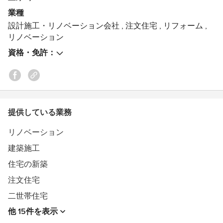
業種
ユーディーホームは「家」ではなく
設計施工・リノベーション会社
,
注文住宅
,
リフォーム
,
「暮らし」に目を向け、理想のデザインや、
リノベーション
生活スタイルに合わせて設計するのはもちろん、
建てた後の暮らしやすさや、
資格・免許：
冷暖房設備やキッチンの性能などの
機能面にも目を向けたお住まいを提供いたします。
家を建てた後、どんな生活を送るのか。
お客様が何年、何十年と快適に過ごせるようには…と
提供している業務
その後の暮らしまでトータルでプロデュースするのが
私たちユーディーホームです。
リノベーション
建築施工
住宅の新築
注文住宅
二世帯住宅
他 15件を表示