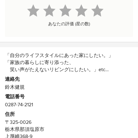
あなたの評価 (星の数)
「自分のライフスタイルにあった家にしたい。」
「家族の暮らしに寄り添った、
笑い声がたえないリビングにしたい。」etc…
それぞれこんなマイホームにしたい！
連絡先
という夢があるかと思います。
鈴木健規
電話番号
0287-74-2121
※ご質問・メッセージ・コメント等に関しまして※
大変申し訳ございませんが、
住所
確認が遅れご返答が遅くなってしまう場合が御座います。
〒325-0026
弊社ＨＰよりお問い合わせ頂けますと
栃木県那須塩原市
スムーズにご対応が可能でございます。
上厚崎368-9