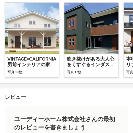
VINTAGE×CALIFORNIA
吹き抜けがある大人心
本
男前インテリアの家
をくすぐるインダスト
リ
リアルな家
の
写真 18枚
写真 17枚
写真
レビュー
ユーディーホーム株式会社さんの最初
のレビューを書きましょう