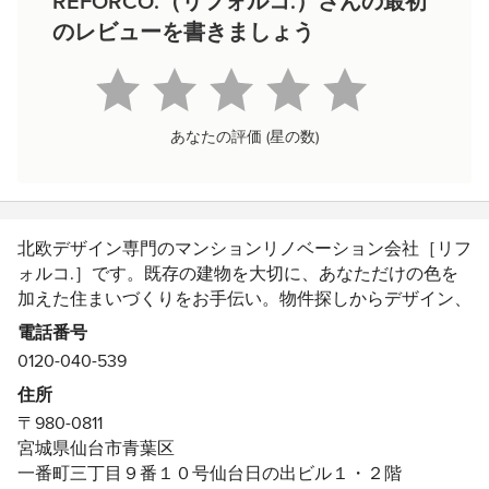
REFORCO.（リフォルコ.）さんの最初
のレビューを書きましょう
あなたの評価 (星の数)
北欧デザイン専門のマンションリノベーション会社［リフ
ォルコ.］です。既存の建物を大切に、あなただけの色を
加えた住まいづくりをお手伝い。物件探しからデザイン、
施工、資金計画、アフターメンテナンスまでワンストップ
電話番号
で対応しています。
0120-040-539
受賞歴：
住所
平成29年度建設業新分野進出等表彰奨励企業認定
〒980-0811
宮城県仙台市青葉区
LIXILメンバーズコンテスト2018[地域優秀賞受賞]
一番町三丁目９番１０号仙台日の出ビル１・２階
受賞作品：水色がさわやかな北欧カフェ空間