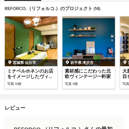
REFORCO.（リフォルコ.）のプロジェクト (14)
宮城県 仙台市
岩手県 滝沢市
ミナペルホネンのお店
素材感にこだわった北
大
をイメージしたヴィン
欧ヴィンテージ一軒家
目
テージ北欧
ラ
写真 10枚
写真 9枚
写真
レビュー