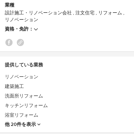
業種
設計施工・リノベーション会社
,
注文住宅
,
リフォーム
,
LIXILメンバーズコンテスト2016[キッチン部門ディティー
リノベーション
ル賞受賞]
受賞作品：https://goo.gl/TrISNo（リノベーション#018
資格・免許：
白を基調としたカフェデザイン）
提供している業務
リノベーション
建築施工
洗面所リフォーム
キッチンリフォーム
浴室リフォーム
他 20件を表示