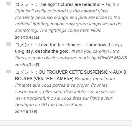
コメント：
The light fictures are beautiful –
Hi, the
light isn't really coloured by the colored glass
(certainly because orange and pink are close to the
artificial lighting, maybe only green lamps would do
something) The lightings come from NOR...
2018年3月26日
コメント：
Love the tile choices – somehow it stays
un-glitzy, despite the gold.
thank you caroliyn ! the
tiles are mate black sandstone made by WINKELMANS
2018年3月26日
コメント：
OU TROUVER CETTE SUSPENSION AUX 3
BOULES (VERTE ET AMBRE)
Bonjour, merci pour
l’intérêt que vous portez à ce projet. Pour les
suspensions, elles sont disponibles sur le site de
www.nordkraft.fr ou si vous êtes sur Paris à leur
boutique au 20 rue Lucien Samp...
2017年11月8日