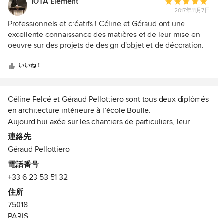
IOTA Element
平
2017年11月7日
均
評
Professionnels et créatifs ! Céline et Géraud ont une
価：
excellente connaissance des matières et de leur mise en
5
oeuvre sur des projets de design d'objet et de décoration.
つ
Une belle expérience de collaboration !
星
いいね！
中
星
5
Céline Pelcé et Géraud Pellottiero sont tous deux diplômés
en architecture intérieure à l’école Boulle.
Aujourd’hui axée sur les chantiers de particuliers, leur
pratique de l’architecture se situe précisément dans le
連絡先
dessin de scénarios sur-mesure, à travers la création de
Géraud Pellottiero
micro-architectures, de détails de constructions et de
電話番号
mobiliers, ainsi que dans la recherche d’un dialogue
+33 6 23 53 51 32
complémentaire avec les artisans avec qui ils travaillent.
住所
75018
PARIS