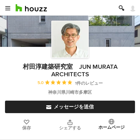
村田淳建築研究室 JUN MURATA
ARCHITECTS
平均評価：5つ星中 星5
5.0
1件のレビュー
神奈川県川崎市多摩区
メッセージを送信
ホームページ
保存
シェアする