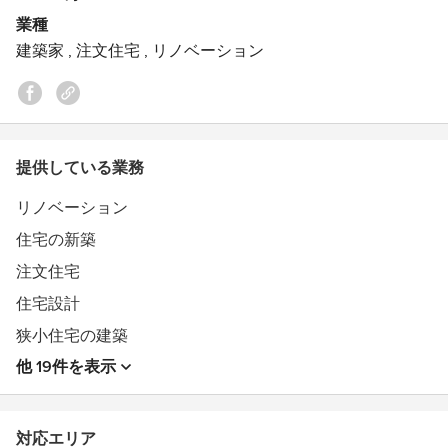
2006年村田靖夫建築研究室
業種
2007年同チーフアーキテクト
建築家
,
注文住宅
,
リノベーション
村田靖夫の逝去にともない事務所を受け継ぐ
2009年村田淳建築研究室に改称
2011年NPO法人家づくりの会 理事
2012年NPO法人家づくりの会 副代表
受賞歴：
提供している業務
2009年第12回TEPCO快適住宅コンテスト 「桜新町・緑
リノベーション
庭の平屋」入賞
住宅の新築
注文住宅
住宅設計
狭小住宅の建築
他 19件を表示
対応エリア