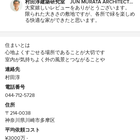
村田淳建築研究室 JUN MURATA ARCHITECTS
星
楽しめる浴室、季節に合わせた建具などに季節を感じなが
からのコメント：
大変嬉しいレビューをありがとうございます。
5
ら気持ちのよい毎日を過ごしています。 間もなく築10
限られた大きさの敷地ですが、各所で緑を楽しめ
年になりますが、色あせないわくわくした暮らしをありが
る快適な家ができたと思います。
とうございます。
WNBさんからは四季折々の緑のお便りをよくい
ただきますが、楽しんで暮らされているご様子が
わかり、設計者としてこれほど嬉しいことはあり
住まいとは
ません。
これからもお便りをお待ちしております。
心地よくすごせる場所であることが大切です
室内が気持ちよく外の風景とつながることや
機能的で配慮の行き届いた設計はもちろんのこと
連絡先
快適で永く住むことのできる住宅を目指しています
村田淳
電話番号
村田淳 Jun MURATA
044-712-5728
略歴
住所
1971年東京都に生まれる
〒214-0038
1995年東京工業大学建築学科卒業
神奈川県川崎市多摩区
1997年東京工業大学大学院建築学専攻修士課程修了
平均依頼コスト
株式会社建築研究所アーキヴィジョン入社
¥3000万 -
主に公共建築、住宅作品を担当