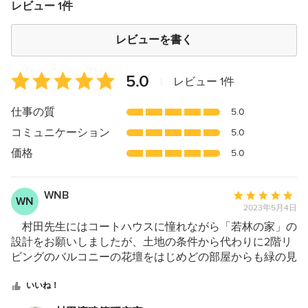
レビュー 1件
レビューを書く
平
5.0
|
レビュー 1件
均
評
仕事の質
5.0
価：
コミュニケーション
5.0
5
つ
価格
5.0
星
中
WNB
平
星
WN
2023年5月4日
均
5
評
村田先生にはコートハウスに憧れながら「若林の家」の
価：
設計をお願いしましたが、土地の条件から代わりに2階リ
5
ビングのバルコニーの花壇をはじめどの部屋からも緑の見
つ
える提案をいただき、緑の移り変わりを楽しめる、憧れを
星
はるかに上回る家になりました。 バルコニーの緑だけ
いいね！
中
でなく、玄関周りのしつらえ、天井が高いリビング、庭が