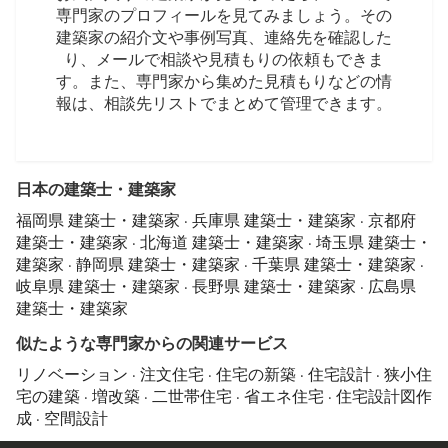
専門家のプロフィールを見てみましょう。その
建築家の紹介文や事例写真、連絡先を確認した
り、メールで相談や見積もりの依頼もできま
す。また、専門家から集めた見積もりなどの情
報は、相談先リストでまとめて管理できます。
日本の建築士・建築家
福岡県 建築士・建築家
·
兵庫県 建築士・建築家
·
京都府
建築士・建築家
·
北海道 建築士・建築家
·
埼玉県 建築士・
建築家
·
静岡県 建築士・建築家
·
千葉県 建築士・建築家
·
岐阜県 建築士・建築家
·
長野県 建築士・建築家
·
広島県
建築士・建築家
似たような専門家からの関連サービス
リノベーション
·
注文住宅
·
住宅の新築
·
住宅設計
·
狭小住
宅の建築
·
増改築
·
二世帯住宅
·
省エネ住宅
·
住宅設計図作
成
·
空間設計