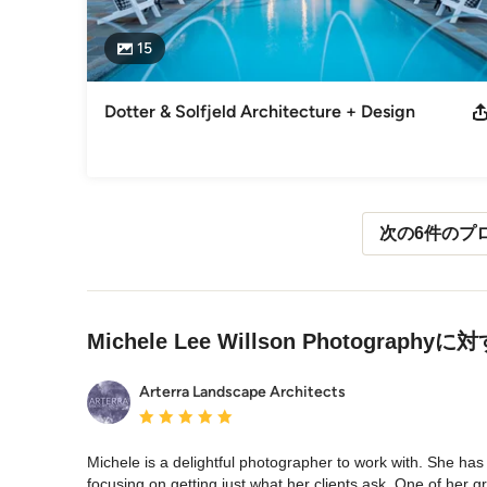
15
Dotter & Solfjeld Architecture + Design
次の6件のプ
メニューに戻る
Michele Lee Willson Photograp
Arterra Landscape Architects
平均評価：5つ星中 星5
Michele is a delightful photographer to work with. She has 
focusing on getting just what her clients ask. One of her gre