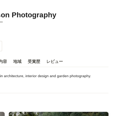
lson Photography
ー
内容
地域
受賞歴
レビュー
n architecture, interior design and garden photography.
 Poly, San Luis Obispo