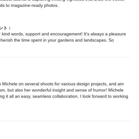
eads to magazine-ready photos.

with her over the years, and we highly recommend her.
コメント：
r kind words, support and encouragement! It's always a pleasure
cherish the time spent in your gardens and landscapes. So
th Michele on several shoots for various design projects, and am 
lism, but also her wonderful insight and sense of humor! Michele 
 it all an easy, seamless collaboration. I look forward to working 