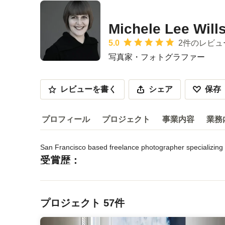
Michele Lee Wil
平均評価：5つ星中 星5
5.0
2件のレビュ
写真家・フォトグラファー
レビューを書く
シェア
保存
プロフィール
プロジェクト
事業内容
業務
San Francisco based freelance photographer specializing i
プロフィール
受賞歴：
サービス内容などを読む
Bachelors of Science Degree, Applied Art and Design, Cal
業種
メニューに戻る
写真家・フォトグラファー
プロジェクト 57件