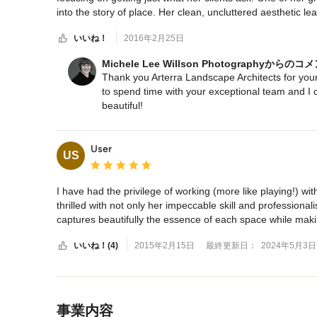
into the story of place. Her clean, uncluttered aesthetic l
いいね！
2016年2月25日
We’ve had the opportunity to shoot many of our projects 
Michele Lee Willson Photographyからの
Thank you Arterra Landscape Architects for you
to spend time with your exceptional team and I 
beautiful!
User
US
平均評価：5つ星中 星5
I have had the privilege of working (more like playing!) wi
thrilled with not only her impeccable skill and professiona
captures beautifully the essence of each space while making
with her on many projects to come.
いいね！(4)
2015年2月15日
最終更新日：
2024年5月3日
メニューに戻る
事業内容