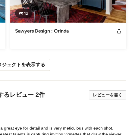
12
Sawyers Design : Orinda
ロジェクトを表示する
hyに対するレビュー 2件
レビューを書く
a great eye for detail and is very meticulous with each shot, 
atest talents is capturing inviting vignettes that draw the viewer 