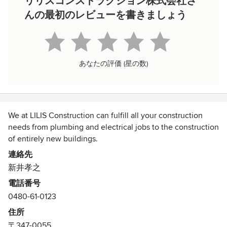
リリスコンストラクション株式会社さ
んの最初のレビューを書きましょう
あなたの評価 (星の数)
We at LILIS Construction can fulfill all your construction
needs from plumbing and electrical jobs to the construction
of entirely new buildings.
You can count on us for any and all types of construction;
連絡先
we are the best choice for your every construction need.
新井孝之
Please feel free to contact us.
電話番号
0480-61-0123
住所
〒347-0055