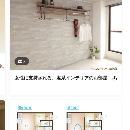
ンテリアコディネーター 福祉住環境コーディネーター エクステリア
士 インテリア設計士2級 宅地建物取引主任者
土交通大臣許可（特-25）第17170号
7
女性に支持される、塩系インテリアのお部屋