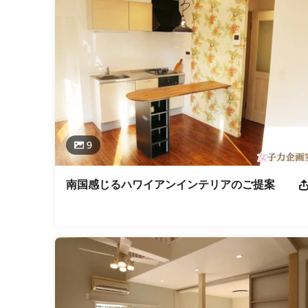
理技士 二級建築施工管理技士 一級造園施工管理技士 イ
プランナー 一級土木施工管理技士 測量士 第二種電気工事
資格・免許：
ライセンスナンバー（建築士登録番号など）: 特定建設業 国
業種
インテリアコーディネーター
9
南国感じるハワイアンインテリアのご提案