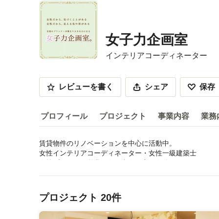
女子力企画室
インテリアコーディネーター
レビューを書く
シェア
保存
プロフィール
プロジェクト
事業内容
業務
賃貸物件のリノベーションを中心に活動中。

プロフィール
女性インテリアコーディネーター・女性一級建築士

女性プランナー営業が女子力企画室に在籍。 

サービス内容などを読む
メニューに戻る
リノベーションしたお部屋の紹介や

インテリア商品の使い心地など女子目線の情報を発信して
プロジェクト 20件
受賞歴：
一級建築士 二級建築士 二級塗装技能士 照明コンサルタン