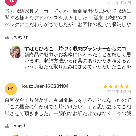
H2
ょう。投稿ありがとうございました。
2022年1月31日
均
評
当方収納家具メーカーですが、新商品開発において収納に
価：
関する様々なアドバイスを頂きました。 従来は機能やス
5
ペックにこだわりがちでしたが、お客様の視点で収納しや
つ
すい設計や収納の悩みを解決するご提案をたくさんいただ
星
きました。カタログにのせる情報や見せ方などのご提案も
いいね！(1)
中
非常に参考になりました。おかげさまで新商品も好評で、
すはらひろこ 片づく収納プランナーからのコメ
星
また機会があればぜひお願いできればと思います。
ント：
新商品の魅力がお客様に伝わったことを嬉しく思
5
います。収納方法から家具のありかたを考えると
いう、新たな取り組みに加えていただいたことを
感謝しております。生活者目線での細かい意見に
も、じっくりと向き合っていただいてありがとう
ございました。益々のご発展をお祈りいたしま
HouzzUser-166231104
平
H1
す。微力ながら、くらし快適をかなえるために私
2022年1月31日
均
も努めてまいります。
評
自宅が全く片付かず、今回引越しをすることになったので
価：
「この機会に何が何でも片づけたい！」と思い立ってご相
5
談させて頂きました。一般的なお話だけではなく、今の我
つ
が家の状況をじっくり聞いてくださり、「その場合だった
星
らこういうことも考えられるかも！」といった具体的な提
いいね！
中
案も頂くことができ、今すぐ使える知識を得られました。