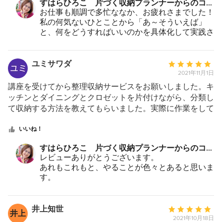
すはらひろこ 片づく収納プランナーからのコメ
星
まだまだ完璧ではないですが、一歩踏み出すキッカケを得
ント：
お仕事も順調で多忙ななか、お疲れさまでした！
5
られて、非常に満足しています。
私の何気ないひとことから「あ～そういえば」
と、何をどうすればいいのかを具体化して実践さ
れる姿から、こちらも刺激をいただきました。奥
様、お子様にもよろしくお伝えください。あとで
新居の様子も伺いたいです。「これはどうすれ
ユミサワダ
平
ば？」ということがありましたら、お気軽にどう
2021年11月1日
均
ぞ。
評
講座を受けてから整理収納サービスをお願いしました。キ
価：
ッチンとダイニングとクロゼットを片付けながら、分類し
5
て収納する方法を教えてもらいました。実際に作業をして
つ
みると、困っていたところをどのようにしたら使いやすく
星
なるのかが理解できました。きちんとやりたい気持ちがあ
いいね！
中
っても、時間に追われてできないことがあって、何をどこ
すはらひろこ 片づく収納プランナーからのコメ
星
までやっておいたらよいのかも相談できたので気持ちが楽
ント：
レビューありがとうございます。
5
になりました。
あれもこれもと、やることが色々とあると思いま
す。
これはここまで、今日はこれで終わり、など小さ
なゴールを決めておくといいですよね。
無理のないように続けていきましょう。
井上知世
平
井上
2021年10月18日
均