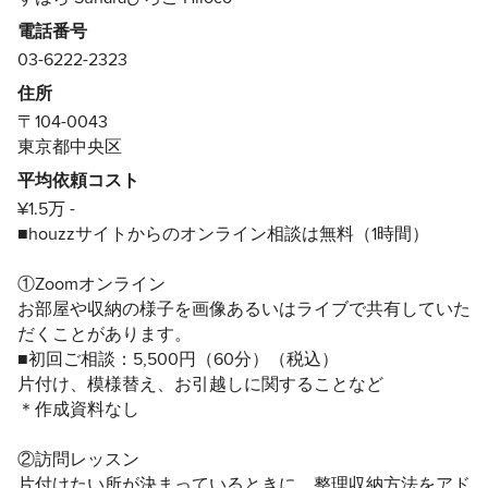
電話番号
還暦過ぎても現役で、建築・インテリア業界での経歴30
03-6222-2323
年、整理収納プロへと転向して12年。今住んでいる部屋と
収納を片付けたい、新築・リフォームしたい、引越し前後
住所
で片付けたいときはありませんか？共働き家族、シニア世
〒104-0043
代、2世帯住宅、実家のことなど、効率よく気持ちよく片
東京都中央区
付くサポートをいたします。
平均依頼コスト
・しまい方の提案と作業
¥1.5万 -
・お片づけの手順と作業
■houzzサイトからのオンライン相談は無料（1時間）
・家具の配置、移動
・収納用品の選び方、ご提案
①Zoomオンライン
お部屋や収納の様子を画像あるいはライブで共有していた
■TVチャンピオンのリフォーム収納女王。「100円グッズ
だくことがあります。
によるお片付け」から「100万円の収納デザイン」まで幅
■初回ご相談：5,500円（60分）（税込）
広いリクエストに応えています。
片付け、模様替え、お引越しに関することなど
片づくおうちプランナーとしてメディア出演、講演、講
＊作成資料なし
座、取材、執筆活動を行うほか、住宅インテリア業界での
新たな資格として、収納環境プランナーを創設し認定講座
②訪問レッスン
を開催中。
片付けたい所が決まっているときに、整理収納方法をアド
株式会社アビタ・クエスト代表（起業1991年）