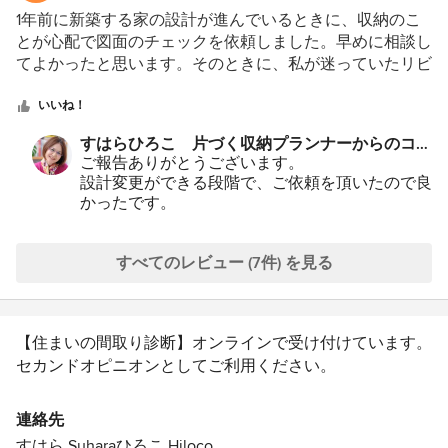
評
1年前に新築する家の設計が進んでいるときに、収納のこ
価：
とが心配で図面のチェックを依頼しました。早めに相談し
5
てよかったと思います。そのときに、私が迷っていたリビ
つ
ング階段の下を収納にするのではなく、ゆとりのオープン
星
スペースにすることを勧められました。ウォークインクロ
いいね！
中
ーゼットの変更も提案していただいて、設計者も快く引き
すはらひろこ 片づく収納プランナーからのコメ
星
受けてくださいました。今は新居で気持ちよく過ごしてい
ント：
ご報告ありがとうございます。
5
ます。おかげさまで階段下には花やオブジェを飾る場所に
設計変更ができる段階で、ご依頼を頂いたので良
なってよかったです。洋服の収納もうまくいっています。
かったです。
収納も部屋づくりも思いどおりに仕上がった様子
を伺い、私もウキウキしています。
また機会がございましたら、メッセージをいただ
すべてのレビュー (7件) を見る
けたら嬉しいです。
【住まいの間取り診断】オンラインで受け付けています。
セカンドオピニオンとしてご利用ください。
■お客様と一緒に取り組む【片づく収納＆整うインテリ
連絡先
ア】をモットーに活動中。 https://ouchisuteki.com
すはら Suharaひろこ Hiloco