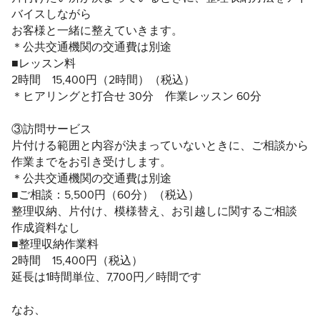
バイスしながら
https://ouchisuteki.com
お客様と一緒に整えていきます。
＊公共交通機関の交通費は別途
■片づく部屋づくりは私自身が求め続けてきたことです。
■レッスン料
片づけることが得意だとか苦手だとかには関係なく、誰で
2時間 15,400円（2時間）（税込）
もが活用できる方法を見つけたかったから。
＊ヒアリングと打合せ 30分 作業レッスン 60分
ごく一般的な分譲マンションに住んでいると、無駄のない
③訪問サービス
機能的なつくりではあるけれど、わが家の暮らしを反映す
片付ける範囲と内容が決まっていないときに、ご相談から
ることが簡単ではありません。建築とインテリアの業界で
作業までをお引き受けします。
活動してきたにもかかわらず、わが家のこととなると思い
＊公共交通機関の交通費は別途
通りにいかないのです。もやもやと悩み苦労を重ねなが
■ご相談：5,500円（60分）（税込）
ら、個人としてプロとして片づけと収納、そしてインテリ
整理収納、片付け、模様替え、お引越しに関するご相談
アのことを見直す良い機会となりました。
作成資料なし
■整理収納作業料
私と同じように「どうしたらいいのか」を探っている人
2時間 15,400円（税込）
へ。片づく収納はモノが多いからダメだとか、少ないから
延長は1時間単位、7,700円／時間です
良いのだということはありません。部屋づくりも、何が正
解でどれが不正解なのかでもありません。
なお、