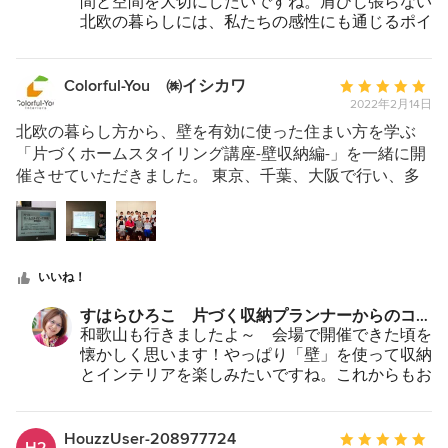
間と空間を大切にしたいですね。肩ひじ張らない
北欧の暮らしには、私たちの感性にも通じるポイ
ントがあります。またご一緒しましょう！
Colorful-You ㈱イシカワ
平
2022年2月14日
均
評
北欧の暮らし方から、壁を有効に使った住まい方を学ぶ
価：
「片づくホームスタイリング講座-壁収納編-」を一緒に開
5
催させていただきました。 東京、千葉、大阪で行い、多
つ
くの整理収納アドバイザー様にご参加いただきました。
星
北欧の住まい方など、こちらも勉強になることが多かった
中
です。 ありがとうございました。
星
いいね！
5
すはらひろこ 片づく収納プランナーからのコメ
ント：
和歌山も行きましたよ～ 会場で開催できた頃を
懐かしく思います！やっぱり「壁」を使って収納
とインテリアを楽しみたいですね。これからもお
互いに力を合わせて、よりいっそう整理収納に励
んでいきたいです。オンラインでの講座や対話を
通じて、多くの方々とつながりを強めていきまし
HouzzUser-208977724
平