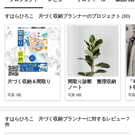
すはらひろこ 片づく収納プランナーのプロジェクト (30)
片づく収納＆間取り
間取り診断 整理収納
「
ノート
ト
写真 3枚
写真 6枚
写真
すはらひろこ 片づく収納プランナーに対するレビュー 7
件