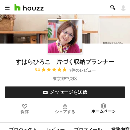
すはらひろこ 片づく収納プランナー
平均評価：5つ星中 星5
5.0
7件のレビュー
東京都中央区
メッセージを送信
ホームページ
保存
シェアする
プロジェクト
レビュー
プロフィール
業務内容