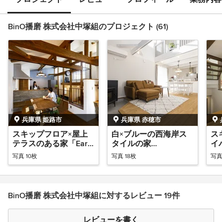
BinO播磨 株式会社中塚組のプロジェクト (61)
兵庫県 姫路市
兵庫県 赤穂市
スキップフロア×屋上
白×ブルーの西海岸ス
ス
テラスのある家「Earth
タイルの家
イ
Park」
「LOAFER」
「E
写真 10枚
写真 18枚
写真
BinO播磨 株式会社中塚組に対するレビュー 19件
レビューを書く