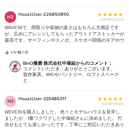
す！！
最後の仕上げの外構工事でいつもいい仕事して頂
き感謝しております。
HouzzUser-226850850
平
H2
2020年5月30日
均
評
WAVE36で、間取りや収納の多さはもちろん大満足です
価：
が、広めにアレンジしてもらったアウトドアストッカーが
5
最高です。サーフィンやスノボ、スケボー関係のギアやウ
つ
ェア、テニスラケットにガット張り機まで全てが収まり、
星
さらに日頃はトレーニングルームとして大活躍していま
いいね！(1)
中
す。打ち合わせから、こちらの希望に合った提案をたくさ
BinO播磨 株式会社中塚組からのコメント：
星
んして頂き 楽しくスムーズに進めることができました。
コメントいただき、ありがとうございます。
5
造作家具、WICやパントリー、ロフトスペース
と、
標準仕様よりも、たくさんの収納スペースを設け
ることができました。
またアウトドアストッカーでは、ご家族の皆さん
HouzzUser-335486317
平
H3
でも楽しんでいただける
2020年5月14日
均
こだわりぬいた間取りとなり、お喜び頂けて嬉し
評
WEVE36を購入しました。 色々とモデルハウスを見学し
い限りです！
価：
ましたが、1番ワクワクした中塚組さんに決めました。 打
これからも素敵な思い出をたくさん作ってくださ
5
合せもとても楽しかったです。丁寧にご対応いただきあり
い。