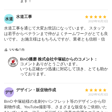
ます！
現場でいろいろ教えて頂いてこちらも勉強になり
ます！
水道工事
平
水道
2021年10月3日
均
評
水道工事を通じて大変お世話になっています。 スタッフ
価：
は若手からベテランまで仲がよくチームワークがとても良
5
いです。 お施主様はもちろんですが、業者とも信頼・信
つ
用を大切にしている会社で、家づくりにもその影響が大き
星
く出ているのではと思います。 新しい事にもどんどんチ
いいね！(1)
中
ャレンジして最先端をいきながらも、安心感のある会社で
BinO播磨 株式会社中塚組からのコメント：
星
す。
コメントありがとうございます。
5
いつも正確かつ迅速に対応して頂き、とても助か
っております。
今後ともよろしくお願いします。
デザイン・販促物作成
平
デザ
2021年10月3日
均
評
BinO 中塚組様の名刺やパンフレット等のデザインから印
価：
刷物作成、YouTube撮影等、さまざまな販促をご依頼いた