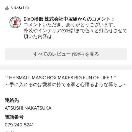
つ
がとうございました。 造作家具もたくさん作っていただ
末永いお付き合いを今後とも、よろしくお願いい
星
き、パントリーやロフトなど収納もたくさん確保でき、よ
いいね！(1)
たします。
中
かったです。 毎日快適に過ごしています。 アフターメン
BinO播磨 株式会社中塚組からのコメント：
星
テナンスも丁寧にご対応いただきありがとうございます。
コメントいただき、ありがとうございます。
5
今後ともよろしくお願いします。
外装やインテリアの細部まで色々と打合せさせて
頂いた内容は、
今でも自分の大切な思い出と経験になっており、
感謝しています。
ありがとうございます。
すべてのレビュー (19件) を見る
新しいご家族も増え、より楽しい思い出をたくさ
ん作ってくださいね！
末永いお付き合いを今後ともよろしくお願いいた
“THE SMALL MASIC BOX MAKES BIG FUN OF LIFE！”
します。
～手に入れるのは愛着の持てる家と心躍るような暮らし～
BinOが考える家づくりとは・・・
連絡先
＊家族の絆や自分の価値観を大切にしながら、のびのびと
ATSUSHI NAKATSUKA
心地よく暮らせること
電話番号
＊美しい自然に寄り添いながら、健やかで穏やかに過ごせ
079-240-5241
ること