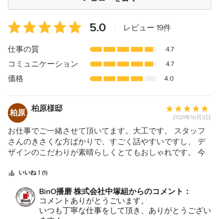
平
5.0
|
レビュー 19件
均
評
仕事の質
4.7
価：
コミュニケーション
4.7
5
つ
価格
4.0
星
中
柏原様邸
平
星
柏原
2021年10月3日
均
5
評
お仕事でご一緒させて頂いてます。大工です。 スタッフ
価：
さんのきさくな方ばかりで、すごく話やすいですし、 デ
5
ザインのこだわりが素晴らしくとてもおしゃれです。 今
つ
後ともお仕事ご一緒させて頂きたいの宜しくお願いしま
星
す。
いいね！(1)
中
BinO播磨 株式会社中塚組からのコメント：
星
コメントありがとうごいます。
5
いつも丁寧な仕事をして頂き、ありがとうござい