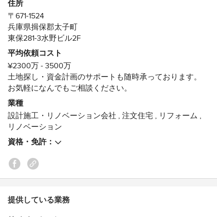
＊心躍るような喜びと本当に豊かさを毎日の暮らしに取り
住所
入れること
〒671-1524
兵庫県揖保郡太子町
これがBinOの考える家づくりです。
東保281-3水野ビル2F
平均依頼コスト
¥2300万 - 3500万
●○●○●○●○●○●○●○●○●○●○●○●○●○●○●○●○●○●○●○●○●○●
土地探し・資金計画のサポートも随時承っております。
お気軽になんでもご相談ください。
【分譲地販売情報】
全6区画からなるBinOの街「LOCALVILLAGE相生」。
業種
ご好評につき、残りあと2区画となりました。
設計施工・リノベーション会社
,
注文住宅
,
リフォーム
,
リノベーション
・販売場所：兵庫県相生市那波野1丁目8-2
資格・免許：
・販売区画：C号地／スキップフロア”WAVE”
土地込み、家具付き、外構費込み、付帯工事
込み
税込￥35,500,000-
提供している業務
D号地／平屋＋αの家”LOAFER”
土地込み、家具付き、外構費込み、付帯工事