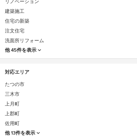
リノベーション
込み
税込￥36,700,000‐
建築施工
住宅の新築
注文住宅
●詳しくは、ウェブサイトからご確認ください。
洗面所リフォーム
現場案内も随時行っています。
他 45件を表示
他イベントを多数行っています。
イベントの詳細は中塚組のホームページからご覧くださ
対応エリア
い。
たつの市
ホームページ： https://kk-nakatsuka.com/
三木市
・規格住宅・注文住宅・リノベーション・リフォーム・店
上月町
舗リノベ・倉庫リノベ・小屋・小屋トラック
上郡町
●○●○●○●○●○●○●○●○●○●○●○●○●○●○●○●○●○●○●○●○●○●
佐用町
他 13件を表示