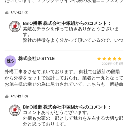
5
だいています、フラッグデザイン代表の水瀬ニコラスミッ
つ
キーと言います。いつも本当に有難うございます。中塚社
星
長とは青年期からの知り合いで、BinOを展開した時から
いいね！(2)
中
お仕事をさせて頂いております。 中塚社長やスタッフ皆
BinO播磨 株式会社中塚組からのコメント：
星
様の住宅に対する知識はもちろん、デザインへのこだわり
素敵なチラシを作って頂きありがとうございま
5
や建ててくださるお客様への想いが溢れており、ほんとう
す。
に素晴らしい住宅会社だと思っております。 建てられた
弊社の特徴をよく分かって頂いているので、いつ
お家のクオリティもさすがと言うものになっており、オシ
も安心してお任せできます。
ャレな家を建てたい方、またそれぞれに専門のスタッフが
今後ともよろしくお願いします。
いらっしゃるのでトータルでお任せして良いお家を建てた
株式会社U-STYLE
平
株S
い！という方にぜひオススメしております。 そんなBinO
2021年10月1日
均
中塚組様のお仕事をできるのが嬉しく思っております。今
評
外構工事をさせて頂いております。 御社では設計の段階
後とも宜しくお願い致します。
価：
から外構をセットで設計しておられ、業者と一丸となって
5
お施主様の幸せの為に尽力されていて、こちらも一所懸命
つ
にお手伝いさせて頂きたい気持ちになります。 営業の方
星
はもちろんの事、設計・コーディネーター・現場管理の
いいね！(1)
中
方々社員全員がアットホームな雰囲気ながら、プロフェッ
BinO播磨 株式会社中塚組からのコメント：
星
ショナルな人の集まりで安心して夢のマイホームの購入を
コメントありがとうございます。
5
任せられるハウスメーカーだと思います。 御社のおしゃ
外構もお家の一部として魅力を左右する大切な部
れなモデルハウスへは、ぜひ一度足を運ぶ価値アリで
分と思っております。