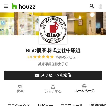
BinO播磨 株式会社中塚組
平均評価：5つ星中 星5
5.0
19件のレビュー
兵庫県揖保郡太子町
メッセージを送信
ホームページ
保存
シェアする
プロジェクト
レビュー
プロフィール
業務内容