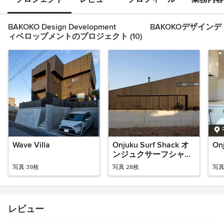
BAKOKO Design Development BAKOKOデザインデ
ィベロップメントのプロジェクト (10)
Wave Villa
Onjuku Surf Shack オ
On
ンジュクサーフシャッ
ク
写真 39枚
写真 28枚
写真
レビュー