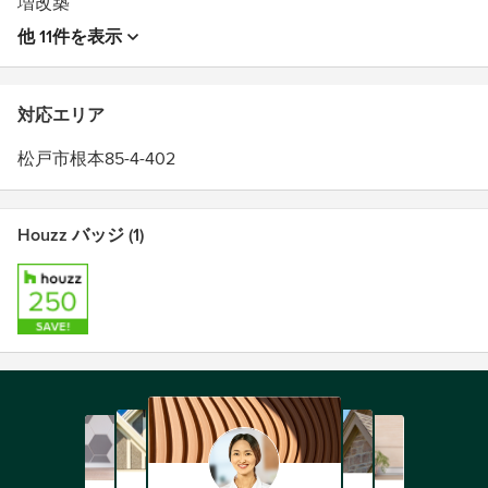
増改築
シアトル・東京を拠点としたBAKOKOは、建築プロジェク
トディベロップメントの過程において、規模の大小に関ら
他 11件を表示
ず、デザインによって建物に付加価値が生まれることを目
的にしたプロジェクトの完成を目指しております。身体・
環境に優しい木材を中心にした自然建材の使用やサステイ
対応エリア
ナブル建築の推進にも取り組んでいます。
松戸市根本85-4-402
クライアントさんのコミュニケーションを通して、唯一無
二のオーダーメイドのデザインを提供する事により、クラ
イアントさんのライフスタイルにマッチした建築・空間造
Houzz バッジ (1)
りを志しております。
アメリカ・イギリス・日本での活動経験を元に、バイリン
ガル・インターナショナルな視点での、プロジェクトディ
ベロップメントをご提供致します。
BAKOKO, founded by Architectural Association (AA)
graduates Kayoko Ohtsuki and Alastair Townsend, is the
office strives to carry out work that is fresh, resourceful, and
innovative.