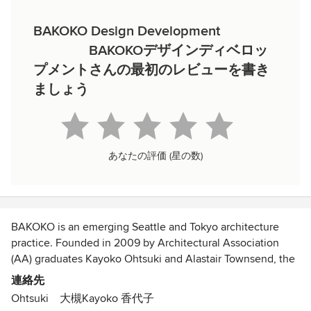
BAKOKO Design Development
BAKOKOデザインディベロッ
プメントさんの最初のレビューを書き
ましょう
あなたの評価 (星の数)
BAKOKO is an emerging Seattle and Tokyo architecture
practice. Founded in 2009 by Architectural Association
(AA) graduates Kayoko Ohtsuki and Alastair Townsend, the
office strives to carry out work that is fresh, resourceful, and
連絡先
innovative.
Ohtsuki 大槻Kayoko 香代子