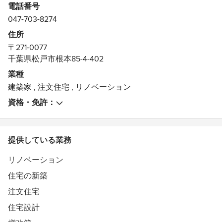
電話番号
Globally, the biggest challenge clients and architects face
047-703-8274
is learning to speak a common language. BAKOKO is a
multilingual office. Our international viewpoint imparts
住所
novel insights and flexibility when sitting down to think
〒271-0077
with our clients about the core questions they face. In
千葉県松戸市根本85-4-402
short, our ideas don’t get lost in translation.
業種
建築家
,
注文住宅
,
リノベーション
Working in Japan is inspirational. Our work is immersed in
the meticulous craft, abundant technology, and playful
資格・免許：
inventiveness we find all around us.
Built on a model of collaboration with entrepreneurs,
提供している業務
developers, private clients, and other architects, BAKOKO
offers unique design skills that distinguishes our
リノベーション
involvement in large to small projects.
住宅の新築
ロンドンのArchitectural Association(AAスクール)出身で英
注文住宅
国建築士の建築家デュオ、大槻香代子（おおつきかよこ）
住宅設計
とAlastair Townsend（アラステア タウンセンド）による