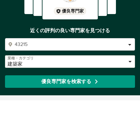
優良専門家
Globally, the biggest challenge clients and architects face
is learning to speak a common language. BAKOKO is a
multilingual office. Our international viewpoint imparts
近くの評判の良い専門家を見つける
novel insights and flexibility when sitting down to think
with our clients about the core questions they face. In
short, our ideas don’t get lost in translation.
Working in Japan is inspirational. Our work is immersed in
業種・カテゴリ
the meticulous craft, abundant technology, and playful
建築家
inventiveness we find all around us.
優良専門家を検索する
Built on a model of collaboration with entrepreneurs,
developers, private clients, and other architects, BAKOKO
offers unique design skills that distinguishes our
involvement in large to small projects.