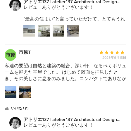
アトリエ137 | atelier137 Architectural Design
星
プランで応えてくださいました。完成した住まいは、外か
Officeからのコメント：
レビューありがとうございます！
5
らの視線をしっかり遮りながら、2つの庭に囲まれた内部
には光と緑があふれ、驚くほど開放的です。 全体のデザ
”最高の住まい”と言っていただけて、とてもうれ
インの美しさはもちろん、素材や空間の心地よさ、快適な
しいです！
住み心地は、暮らし始めてから日々実感しています。 建
築中は、昨今の建築費高騰の影響で減額を余儀なくされま
「開放的に」「プライバシーを守って」は住宅地
では難しいテーマです。
した。私たちからもいくつか代案を出しましたが、鈴木さ
それを実現するだけの十分な広さのある敷地で、
んは「譲ってよい部分」と「妥協すべきでない素材やポイ
市原T
平
とてもやりがいのあるテーマでした。
市原
ント」を的確に見極め、その判断が結果的に“最高の住ま
2025年6月15日
均
一方で、敷地を囲むことは、その広さゆえ建築費
い”につながったと思います。（もし私たちの安直な案が
評
私達の要望は自然と建築の融合、深い軒、なるべくボリュ
の高騰の影響も強く受けてしまい、思案いただく
そのまま採用されていたら…と思うとゾッとします。「家
ことも多くなり、ご面倒をおかけしました。
価：
ームを抑えた平屋でした。 はじめて図面を拝見したと
は3回建てないと理想の家にならない」と言われるのは、
中庭を囲むのではなく、「中庭に囲まれる」そん
5
き、その美しさに息をのみました。コンパクトでありなが
このあたりに理由があるのかもしれません。） セカンド
なイメージで練り上げたプランは、居心地がよ
つ
ら、空間の広がりや自然とのつながりが丁寧に織り込ま
ハウスの実例も多い鈴木さんですが、私たちのような「初
く、楽しく過ごせる空間ができたと自負していま
星
れ、暮らしの情景がはっきりと目に浮かんだのを覚えてい
めての家づくり」こそ、建築家（鈴木さん）との家づくり
す。
中
ます。 軒の深い設計は、単なる意匠ではなく、光と風を
を強くお勧めしたいと思いました。
星
調整しながら、建物全体に落ち着いた陰影をもたらしてく
これからも「初めての家づくりこそ、この人に」
いいね！(1)
5
れます。 リビングの大開口からつながるテラスは、屋内
と言っていただけるように取り組んでいけたらと
外の境界を曖昧にし、自然が日常に静かに入り込む構成。
思っています。
アトリエ137 | atelier137 Architectural Design
四季を感じながら過ごせる、贅沢な余白です。 建築全体
Officeからのコメント：
レビューありがとうございます！
は非常にミニマルでシャープ。ディテールに無駄がなく、
ますます暮らしを楽しんでください！！