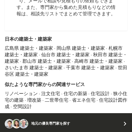
り、メールで相談や見積もりの依頼もできま
す。また、専門家から集めた見積もりなどの情
報は、相談先リストでまとめて管理できます。
日本の建築士・建築家
広島県 建築士・建築家
·
岡山県 建築士・建築家
·
札幌市
建築士・建築家
·
仙台市 建築士・建築家
·
秋田市 建築士・
建築家
·
郡山市 建築士・建築家
·
高崎市 建築士・建築家
·
さいたま市 建築士・建築家
·
千葉市 建築士・建築家
·
世田
谷区 建築士・建築家
似たような専門家からの関連サービス
リノベーション
·
注文住宅
·
住宅の新築
·
住宅設計
·
狭小住
宅の建築
·
増改築
·
二世帯住宅
·
省エネ住宅
·
住宅設計図作
成
·
空間設計
地元の優良専門家を探す
© 2026 Houzz Inc.