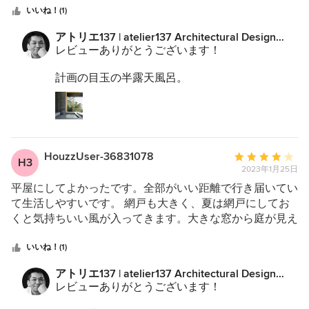
っています。
星
リゾート旅館の雰囲気です。 ありがとうございました。
いいね！(1)
中
これからも愛情をもって、ひとつひとつ大切に取
アトリエ137 | atelier137 Architectural Design
り組んでいきたいと、2024年の年初にあらため
星
Officeからのコメント：
レビューありがとうございます！
て誓うことができ、とても有難いです。
4
計画の目玉の半露天風呂。
本当にありがとうございます。
温泉も引き込まれていますし、景色も最高、うら
やましい限りです。
軽井沢LIFE、ますます楽しんでください！！
別荘LIFE、楽しんでください！！
今後もよろしくお願い致します。
HouzzUser-36831078
平
今後ともよろしくお願い致します。
H3
2023年1月25日
均
評
平屋にしてよかったです。全部がいい距離で行き届いてい
価：
て生活しやすいです。 網戸も大きく、夏は網戸にしてお
5
くと気持ちいい風が入ってきます。大きな窓から庭が見え
つ
て朝から良い気分で過ごせています。 床暖房と薪ストー
星
ブも気に入っています。 外から帰ってきても家の中は暖
いいね！(1)
中
かく過ごせて快適です。
アトリエ137 | atelier137 Architectural Design
星
Officeからのコメント：
レビューありがとうございます！
4