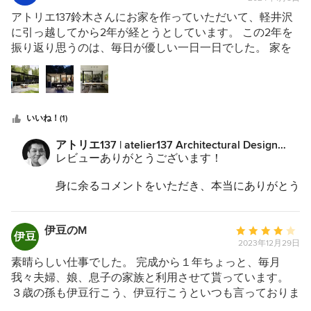
均
これからも目に映るものを超えた、心に語りかけ
評
アトリエ137鈴木さんにお家を作っていただいて、軽井沢
る空間づくりをしていきたいと思っています。
価：
に引っ越してから2年が経とうとしています。 この2年を
別荘LIFE、ますます楽しんでください！！
5
振り返り思うのは、毎日が優しい一日一日でした。 家を
つ
作る時は私たち夫婦も必死でしたが、出来上がって住んで
今後もよろしくお願い致します。
星
みるとどうしてこんなに心地よいのか。 それは、きっと
中
鈴木さんとの出会いを勝手ながら運命に思えるほどです。
星
一重に感謝しかありません。 もちろん、家づくりは技術
いいね！(1)
5
の面、経験の面、作ってくださる工務店さんとの関わりも
あるでしょうが、鈴木さんはどれをとっても一流であると
アトリエ137 | atelier137 Architectural Design
思います。 でも、一流だけでは届かない何かを鈴木さん
Officeからのコメント：
レビューありがとうございます！
はお持ちであると思います。 それは、鈴木さんの施主に
寄り添う姿勢ではないでしょうか。 多分、私たち夫婦が
身に余るコメントをいただき、本当にありがとう
ございます。
思うには、この部分が家づくりに本当の意味で重要なのだ
と思います。 鈴木さんは、施主の思いを越えて家づくり
私の家づくりへの姿勢、愛情を感じてくださっ
伊豆のM
平
に愛を注いでくださいました。 これこそプロフェッショ
伊豆
て、とてもうれしいです。
2023年12月29日
均
ナルだと思います。 これからも鈴木さんのお作りになる
現場監督を中心に、棟梁はじめ、たくさんの職人
評
家が多くの方々に幸せを届けることは間違いないでしょ
素晴らしい仕事でした。 完成から１年ちょっと、毎月
さんの手仕事のおかげでもあり、何よりそうした
価：
う。 ありがとうございました。
我々夫婦、娘、息子の家族と利用させて貰っています。
職人さんの手仕事へのご夫妻のあたたかい眼差し
5
３歳の孫も伊豆行こう、伊豆行こうといつも言っておりま
が、職人さんのよい仕事を引き出してくれたと思
つ
す。 借景をうまく取り入れ、温泉も室内露天風呂で高級