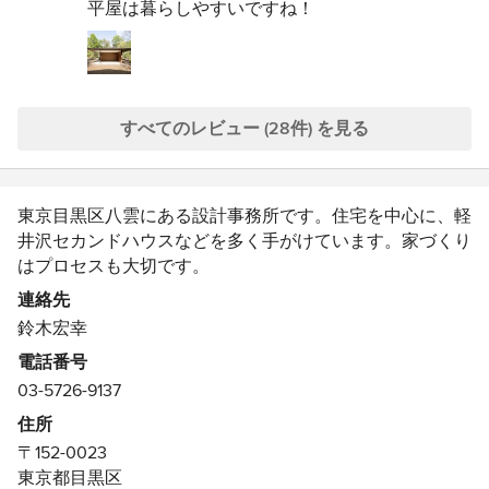
平屋は暮らしやすいですね！
大きな開口をもつLDKを中心に、各個室や収納ス
ペースをレイアウトするプランは合理的で洗練さ
れたものになったと自負しています。
軽井沢LIFE、楽しんでください！！
すべてのレビュー (28件) を見る
今後ともよろしくお願い致します。
東京目黒区八雲にある設計事務所です。住宅を中心に、軽
井沢セカンドハウスなどを多く手がけています。家づくり
はプロセスも大切です。
家は明るく、楽しく、気持ちよく。
連絡先
より豊かで快適な生活を楽しむための家づくり。住まい手
鈴木宏幸
の生活スタイルや敷地の周辺環境を生かした空間づくりを
電話番号
心がけています。
03-5726-9137
住宅を設計するとき、「ひとつ屋根の下」的な・・そうい
う感覚を大切にしています。
住所
仕切られた部屋の集合体でなく、大きなひとつの空間の中
〒152-0023
にいるような家。よい住まいとは、そういうものではない
東京都目黒区