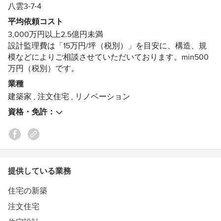
かと思っています。それぞれの部屋のつながりを大切にし
八雲3-7-4
た空間づくり。人も空気もよどみなく、つながっているよ
平均依頼コスト
うな・・・そんな家をつくりたいと考えています。
3,000万円以上2.5億円未満
木やしっくい、珪藻土といった自然素材を大切に表現した
設計監理費は「15万円/坪（税別）」を目安に、構造、規
いと思っています。
模などによりご相談させていただいております。min500
万円（税別）です。
HP内のブログで、設計のプロセスや現場の進捗をお知ら
せしています。
業種
ぜひご覧ください。
建築家
,
注文住宅
,
リノベーション
資格・免許：
過去記事はアメブロにて。
家づくりのプロセスや建築のことはもちろん、日々感じた
ことなど綴っています。
http://ameblo.jp/atelier137
提供している業務
住宅の新築
注文住宅