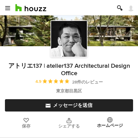
アトリエ137 | atelier137 Architectural Design
Office
平均評価：5つ星中 星4.9
4.9
28件のレビュー
東京都目黒区
メッセージを送信
ホームページ
保存
シェアする