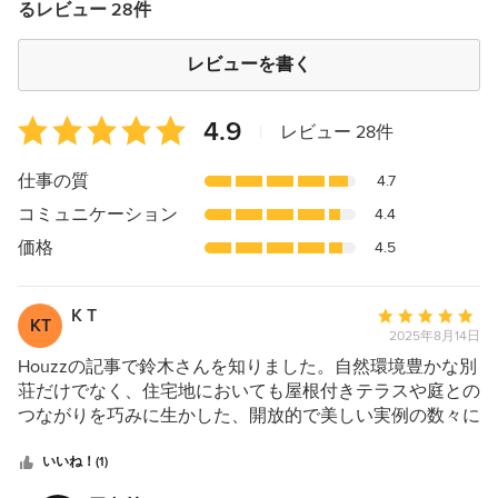
るレビュー 28件
レビューを書く
平
4.9
|
レビュー 28件
均
評
仕事の質
4.7
価：
コミュニケーション
4.4
5
つ
価格
4.5
星
中
K T
平
星
KT
2025年8月14日
均
4.9
評
Houzzの記事で鈴木さんを知りました。自然環境豊かな別
価：
荘だけでなく、住宅地においても屋根付きテラスや庭との
5
つながりを巧みに生かした、開放的で美しい実例の数々に
つ
惹かれ、自邸の設計をお願いしました。 住宅に囲まれた
星
敷地で「開放的に暮らしたい、でもプライバシーも守りた
いいね！(1)
中
い」という、一見相反する要望に対し、鈴木さんは最高の