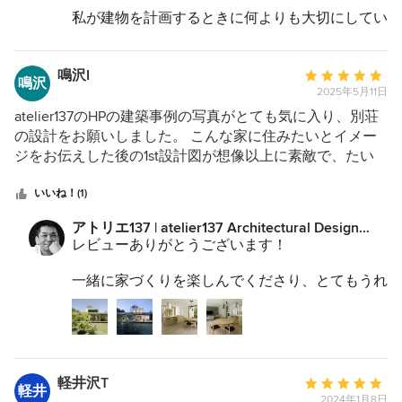
素材の使い方にも統一感と品がありました。 それでいて
私が建物を計画するときに何よりも大切にしてい
今後ともよろしくお願い致します。
ることを日々の暮らしのなかで感じてくださっ
冷たさはなく、どこか柔らかさや人の気配を感じさせる温
て、本当にうれしいです！
度感があるのは、設計の妙だと思います。 住まいとして
鳴沢I
平
はコンパクトですが、視線の抜けや、開口部により、実際
鳴沢
「ディテールに無駄がなく」「どこか柔らかさや
2025年5月11日
均
の面積以上の広がりを感じさせてくれます。 空間に「余
人の気配を感じさせる温度感がある」
評
白」があることで、生活にも自然と余裕が生まれ、心が整
atelier137のHPの建築事例の写真がとても気に入り、別荘
全体のプランはもちろんですが、細部にわたって
価：
うような感覚があります。 この住まいに込めていただい
の設計をお願いしました。 こんな家に住みたいとイメー
とても大切にしています。
5
た設計の思想と繊細な配慮は、図面で感じたあの感動を、
ジをお伝えした後の1st設計図が想像以上に素敵で、たい
つ
日々の暮らしの中で確かな体験として再確認させてくれま
へん嬉しかったのを思い出します。その後内装等をご相談
これからも「この家に出会えて、本当に良かっ
星
す。 この家に出会えて、本当に良かったと感じていま
する過程でも丁寧なご対応と的確なアドバイスで、家作り
いいね！(1)
た」と思っていただける家づくりをしていきたい
中
す。
の楽しさを味わうことが出来ました。 富士山を望む大き
と思います。
アトリエ137 | atelier137 Architectural Design
本当にありがとうございます。
星
な木枠の窓、中庭を見ながらリラックスできる浴室と洗
Officeからのコメント：
レビューありがとうございます！
5
面、玄関アプローチとキッチン後ろの和モダンな印象の格
ますます暮らしを楽しんでください！！
子デザインなどなど、お気に入りの場所がいっぱいです。
一緒に家づくりを楽しんでくださり、とてもうれ
週末別荘生活を始めてまもなく2年が経ちます。自然の中
しいです。
今後ともよろしくお願い致します。
で気持ち良く過ごせる空間が心に豊かさをプラスしてくれ
I さんの抜群のセンスと敷地を十分に活かした見
ています。 鈴木さんに設計をお願いして本当に良かった
どころ満載のお家になったと自負しています。
です。ありがとうございました。
心に豊かさをプラス！
軽井沢T
平
何よりうれしいお言葉、建築家冥利に尽きます。
軽井
2024年1月8日