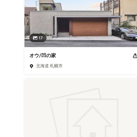
17
オウ/凹の家
北海道 札幌市