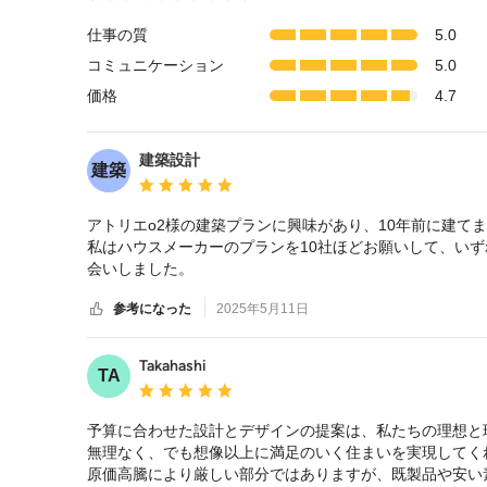
均
評
仕事の質
5.0
価：
コミュニケーション
5.0
5
つ
価格
4.7
星
中
星
建築設計
建築
5
平均評価：5つ星中 星5
アトリエo2様の建築プランに興味があり、10年前に建てま
私はハウスメーカーのプランを10社ほどお願いして、いず
会いしました。

アイデアから生活面の細部に至るデザインまで本当に満足で
参考になった
2025年5月11日
アトリエo2様は天才肌の方ですが決して強引な人ではな
デアを根本的に出してもらうと最高のものに近づけると思
Takahashi
TA
平均評価：5つ星中 星5
予算に合わせた設計とデザインの提案は、私たちの理想と
無理なく、でも想像以上に満足のいく住まいを実現してくれ
原価高騰により厳しい部分ではありますが、既製品や安い素