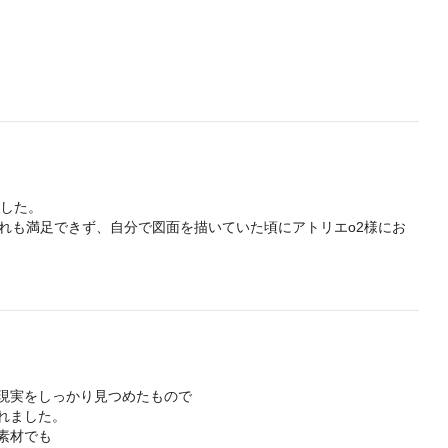
した。

れも満足できず、自分で図面を描いていた頃にアトリエo2様にお
した。

いので、あまりこちらから要望を出しすぎずに、建築家としてのアイ
います。
現実をしっかり見つめたもので

ました。

材でも
