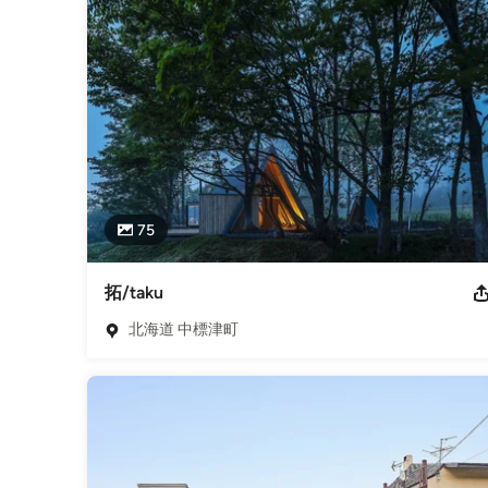
お話することを大事に考えています。
受賞歴：
2011年北方型住宅奨励賞 2013年JIA（日本建築家協
学会北海道支部 北海道建築奨励賞（イヌエンジュの家） 201
号 応急危険度判定士 
資格・免許：
ライセンスナンバー（建築士登録番号など）: 1級建築士
業種
建築家
,
注文住宅
,
リノベーション
75
拓/taku
北海道 中標津町