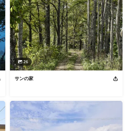
会）北海道支部住宅部会 新人賞（イヌエンジュの家） 2014年日本建築
5年北海道科学大学 工学部 建築学科 非常勤講師 BIS 第03090
第007804号
 第３１５５３６号
26
サンの家