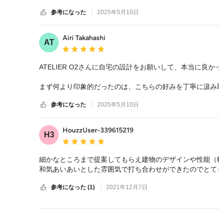
デザインの力で全体の完成度を上げてもらったと思っていま
参考になった
2025年5月10日
それぞれの素材がもつ個性を活かしてくださり、経年変化も
お打ち合わせもアットホームで安心感がありますし、アフ
Airi Takahashi
AT
平均評価：5つ星中 星5
ATELIER O2さんに自宅の設計をお願いして、本当に良か
まず何より印象的だったのは、こちらの好みを丁寧に汲み
し、提案してくださいました。家全体の完成度がぐっと上
参考になった
2025年5月10日
また、限られた予算の中でも、既製品の素材を上手に活用
感動しました。「高価な素材を使えば良い家ができる」と
HouzzUser-339615219
H3
という設計姿勢に、共感と安心を感じました。

平均評価：5つ星中 星5
もちろん見た目だけではなく、温熱環境や暮らしやすさに
細かなところまで提案してもらえ建物のデザインや性能（
感しています。

和気あいあいとした雰囲気で打ち合わせができたのでとて
設計士さんご自身もご自宅を兼ねた事務所で生活されてお
参考になった (1)
2021年12月7日
料でした。同じ視点で住まいを考えてくださるというのは
メニューに戻る
これから家づくりを検討されている方に、心からおすすめ