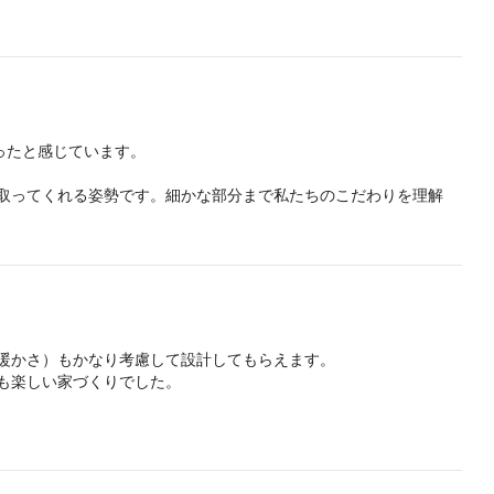
す。

楽しみです。

ターケアもしていただけています。
ったと感じています。

取ってくれる姿勢です。細かな部分まで私たちのこだわりを理解
がったように思います。

しながら、安っぽく見せずに美しく仕上げてくれるデザイン力にも
いう発想ではなく、「工夫とアイデアでより良い住まいをつくる」
ついてもきちんと考慮されていて、住み始めてからその快適さを実
暖かさ）もかなり考慮して設計してもらえます。

も楽しい家づくりでした。
り、仕事と暮らしの両立に関する感覚が近かったのも大きな安心材
、こちらにとって非常に心強かったです。

したい設計事務所です。