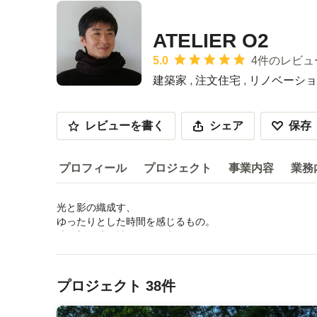
ATELIER O2
平均評価：5つ星中 星5
5.0
4件のレビュ
建築家
,
注文住宅
,
リノベーショ
レビューを書く
シェア
保存
プロフィール
プロジェクト
事業内容
業務
光と影の織成す、

プロフィール
ゆったりとした時間を感じるもの。

時を刻む時間軸をもった空間。

サービス内容などを読む
自然と人の接点を意識した場所。

メニューに戻る
このようなことを考え日々設計をしています。

また、出会いは多くを学ばせていただき、

プロジェクト 38件
それらを空間に盛り込む場ともなります。

ですから建築を通して多くの物事を
