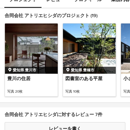
合同会社 アトリエヒシダのプロジェクト (19)
愛知県 豊川市
愛知県 豊橋市
豊川の住居
図書室のある平屋
小
写真 20枚
写真 10枚
写真
合同会社 アトリエヒシダに対するレビュー 7件
レビューを書く