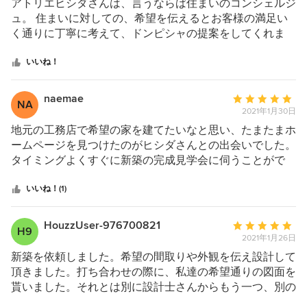
評
アトリエヒシダさんは、言うならば住まいのコンシェルジ
価：
ュ。 住まいに対しての、希望を伝えるとお客様の満足い
5
く通りに丁寧に考えて、ドンピシャの提案をしてくれま
つ
す。 それが少し難しい提案でも、「NO」とは言わずに、
星
素敵な代替え案で対応してくれて、ほんとに気持ちよく、
いいね！
中
不安もなくお家づくりをすることができました。 そして
星
出来上がった我が家は住みやすい、希望通りのお家です。
naemae
平
NA
5
本当に素敵な、アトリエヒシダさん。 ありがとうござい
2021年1月30日
均
ました(^^)
評
地元の工務店で希望の家を建てたいなと思い、たまたまホ
価：
ームページを見つけたのがヒシダさんとの出会いでした。
5
タイミングよくすぐに新築の完成見学会に伺うことがで
つ
き、細部までこだわりのある設計と親切な対応、そしてヒ
星
シダさん夫婦の物腰柔らかな人柄に惹かれ、その後事務所
いいね！(1)
中
でのお話を経てお願いすることになりました。 希望する
星
お家についてやそれ以外の私たち家族のことも色々と話し
HouzzUser-976700821
平
H9
5
をして、私たちの好みに寄り添う暮らしやすいお家を建て
2021年1月26日
均
ていただけました。 細かいところなど自分でも迷うとき
評
新築を依頼しました。希望の間取りや外観を伝え設計して
には、ヒシダさんは決して押しつけることなく優しいアド
価：
頂きました。打ち合わせの際に、私達の希望通りの図面を
バイスをくれ具体的なメリットデメリットもしっかりと教
5
貰いました。それとは別に設計士さんからもう一つ、別の
えてくれました。 個人的には設計士さんと大まかな好み
つ
プランの提案を受けました。その図面は鉛筆で書かれてい