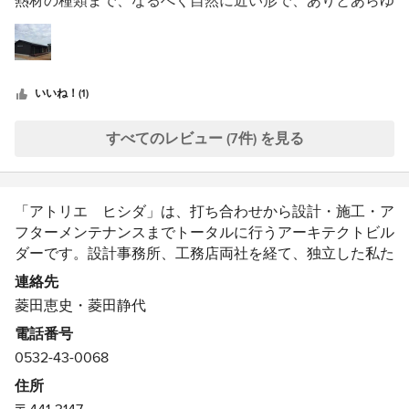
熱材の種類まで、なるべく自然に近い形で、ありとあらゆ
つ
る事に関してｱﾄﾞﾊﾞｲｽしていただけました。 非常に気持ち
星
よく住まわせていただいています。 素材も気にせず、デ
中
ザイン性・機能性・使い勝手も特に気にせずという方には
星
不向きかもしれません。 とことん打ち込んでいただける
いいね！(1)
5
作り手です。 外出する率が減ってしまいました…（笑）
すべてのレビュー (7件) を見る
「アトリエ ヒシダ」は、打ち合わせから設計・施工・ア
フターメンテナンスまでトータルに行うアーキテクトビル
ダーです。設計事務所、工務店両社を経て、独立した私た
ちが、住まい手と一軒一軒じっくりと向き合うスタンスで
連絡先
住まい作りを進めて参ります。住まい手との共感を大切
菱田恵史・菱田静代
に、「流行に流されない＝色褪せることのない機能的で美
電話番号
しい佇まい」をご提案。素朴で温かみのある家、時と共に
0532-43-0068
家族に馴染んでゆく住まい、斬新さよりも実用的なデザイ
ン、自然素材に包まれた居心地のよさを求め、日々鍛錬
住所
し、設計に取り組んでいます。