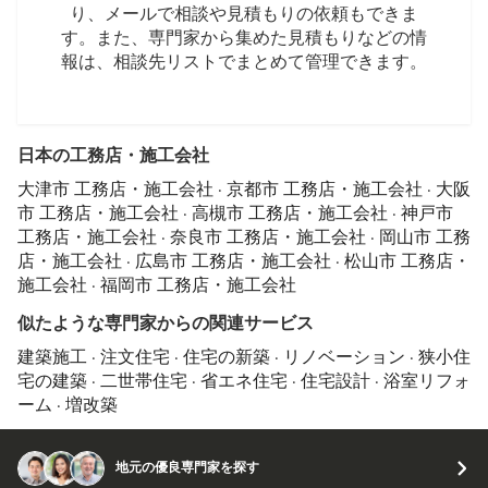
り、メールで相談や見積もりの依頼もできま
す。また、専門家から集めた見積もりなどの情
報は、相談先リストでまとめて管理できます。
日本の工務店・施工会社
大津市 工務店・施工会社
·
京都市 工務店・施工会社
·
大阪
市 工務店・施工会社
·
高槻市 工務店・施工会社
·
神戸市
工務店・施工会社
·
奈良市 工務店・施工会社
·
岡山市 工務
店・施工会社
·
広島市 工務店・施工会社
·
松山市 工務店・
施工会社
·
福岡市 工務店・施工会社
似たような専門家からの関連サービス
建築施工
·
注文住宅
·
住宅の新築
·
リノベーション
·
狭小住
宅の建築
·
二世帯住宅
·
省エネ住宅
·
住宅設計
·
浴室リフォ
ーム
·
増改築
地元の優良専門家を探す
© 2026 Houzz Inc.