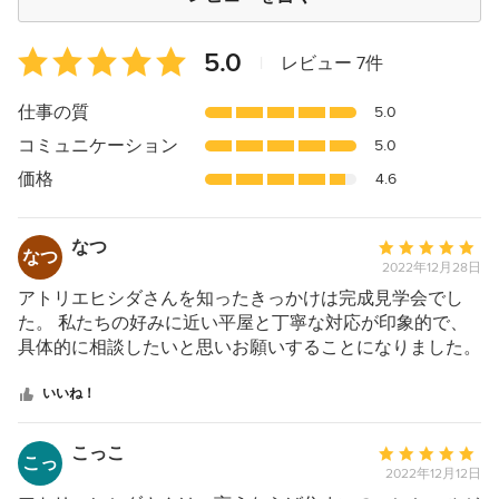
平
5.0
|
レビュー 7件
均
評
仕事の質
5.0
価：
コミュニケーション
5.0
5
つ
価格
4.6
星
中
なつ
平
星
なつ
2022年12月28日
均
5
評
アトリエヒシダさんを知ったきっかけは完成見学会でし
価：
た。 私たちの好みに近い平屋と丁寧な対応が印象的で、
5
具体的に相談したいと思いお願いすることになりました。
つ
生活スタイルや趣味などを細かく聞いてくださり、趣向が
星
合う提案をいただけることと、ハウスメーカーにはない一
いいね！
中
貫したサービスを 提供してもらえるところが魅力です。
星
ご夫婦で対応してくれるので、男性と女性の両方の目線で
こっこ
平
こっ
5
設計してもらえます。 お願いして良かったと思っていま
2022年12月12日
均
す。