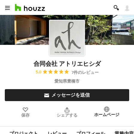
合同会社 アトリエヒシダ
平均評価：5つ星中 星5
5.0
7件のレビュー
愛知県豊橋市
メッセージを送信
ホームページ
保存
シェアする
プロジェクト
レビュー
プロフィール
業務内容