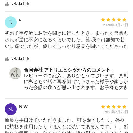
が合うと何事もスムーズに進みやすいと思うので、その点
星
て、消しゴムで消した鉛筆の跡が何本もあり、真剣に向き
いいね！(1)
でも私たちはヒシダさんに決めてよかったと何度も思いま
中
合ったことがよく分かる図面で、外観、間取り等私達が考
した。 あと実際建ててくださる大工さんや職人さんたち
星
えていたものを遥かに上回る提案でした。夫婦で話し合い
i.
平
も腕がよく、ヒシダさんが信頼できる方なので周りにもそ
I.
5
設計士さんのプランに決めました。金額や仕様なども細か
2020年11月23日
均
ういった方が集まっているのだなと思いました。 家が完
く正しく提示して頂きスムーズに進めることができまし
評
初めて事務所にお話を聞きに行ったとき、まったく営業も
成したあとも何かあればすぐに親切に対応してくださるの
た。施工する職人さん達は技術力が高く知識も豊富で丁寧
価：
されず逆に不安になるくらいでした。笑 我々は無知で若
で、そういったところも安心できます。
に施工してくださいました。設計から施行まで安心して家
5
い夫婦でしたが、優しくしっかり意見を聞いてくださった
作りが出来ました。住んでみると、シンプルで気持ちの良
つ
ので、信頼してお任せすることができました。 夫婦で経
い空間の中に細かなこだわりに気付きます。余分な所も不
星
営されているので、女性の意見も聞くことができ、家事動
いいね！(1)
便な所も無い、良質な生活が送れています。
中
線など考えられていてとても住みやすい家になりました。
合同会社 アトリエヒシダからのコメント：
星
レビューのご記入、ありがとうございます。真剣
5
に私どもの話に耳を傾けて下さった様子や楽しか
った会話の数々が思い出されます。お子様も大き
くなられたでしょうね。お任せ頂き、本当に感謝
致しております。ご相談事や、ちょっと聞いてみ
たいことなどお気軽にご連絡ください。
N.W
平
N.
2018年2月28日
均
評
新築を手掛けていただきました。 軒を深くしたり、外壁
価：
に焼杉を使用したり（ほんとに焼いてあるんです。）、断
5