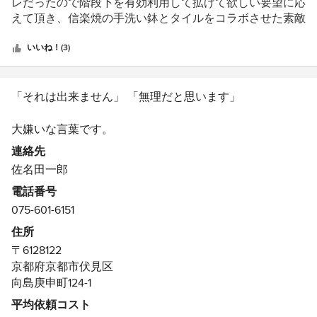
価：
レだったので階段下を有効利用して拡げて欲しい要望に応
5
えて頂き、信楽焼の手洗い鉢とタイルをコラボさせた素敵
つ
なスペースを提案頂き、お洒落で広々としたレストルーム
星
となりました。クロスとタイルとの絶妙なバランス本当に
いいね！(3)
中
落ち着くんですよ！こちらの無理難題にも、色々な提案を
星
頂き、 満足度200%です。
5
「それは出来ません」 「無理だと思います」
大嫌いな言葉です。
連絡先
『調べてみます。きっと出来ます』 と答えます。
佐名田一郎
そしてあらゆる方法で出来る道を模索します。
電話番号
075-601-6151
まずは社員や職人に相談、そして材料店、メーカー…。
それでもだめなら同業者、その知人、そのまた知人…。
住所
いずれは何か良い道にたどり着きます。
〒6128122
京都府京都市伏見区
そうしてご提案させていただいたリフォームが完成しま
向島庚申町124-1
す。
平均依頼コスト
お客様の笑顔、喜びのおことば、本当に身体の奥底からジ