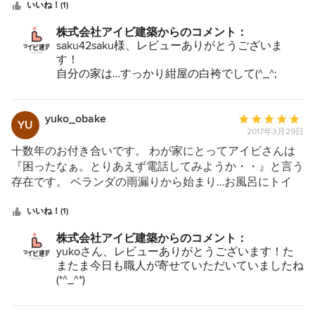
つ
いいね！(1)
星
株式会社アイビ建築からのコメント：
中
saku42saku様、レビューありがとうございま
星
す！
5
自分の家は…すっかり紺屋の白袴でして(^_^;
それよりもお客様のイメージを超えるリフォーム
をしてさしあげて、お客様がお喜びになる様子を
見るのが心の底から楽しいのです(*^_^*)。
yuko_obake
平
YU
2017年3月29日
均
評
十数年のお付き合いです。 わが家にとってアイビさんは
価：
『困ったなぁ。とりあえず電話してみようか・・』と言う
5
存在です。 ベランダの雨漏りから始まり…お風呂にトイ
つ
レ…玄関etc. そして、一番最近は古民家の改装をして貰い
星
ました。 納得がいくまでじっくり話を聞いてもらえる
いいね！(1)
中
所、的確なアドバイスをいただける所が好きです。
株式会社アイビ建築からのコメント：
星
yukoさん、レビューありがとうございます！た
5
またま今日も職人が寄せていただいていましたね
(*^_^*)
ご家族の皆さんが気持ちよく迎えてくださるの
で、私たちもとても楽しく仕事をさせていただい