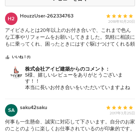
HouzzUser-262334763
平
H2
2018年10月20日
均
評
アイビさんとは20年以上のお付き合いで、これまで色ん
価：
な工事やリフォームをお願いしてきました。気軽に相談に
5
もに乗ってくれ、困ったときにはすぐ駆けつけてくれる頼
つ
もしい工務店さんです。スタッフも職人さんも親切で、気
星
持ちよく接してくれます。とても助かっています。
いいね！(1)
中
株式会社アイビ建築からのコメント：
星
S様、嬉しいレビューをありがとうございま
5
す！！
本当に長いお付き合いをいただいていますよね
(*^_^*)。これからもよろしくお願い申し上げま
す。
saku42saku
平
SA
2017年3月25日
均
評
何事も一生懸命、誠実に対応して下さいます。自分のお家
価：
のことのように楽しくお仕事されているのが印象的です。
5