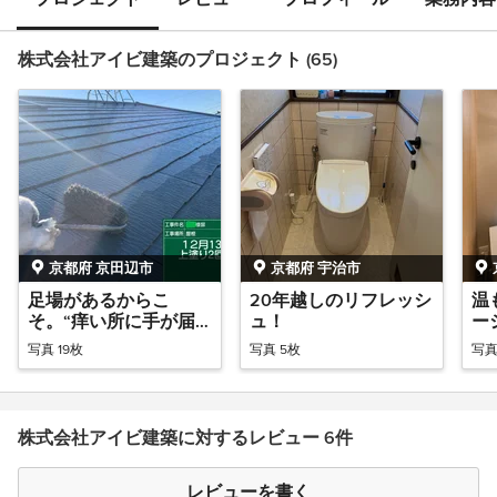
株式会社アイビ建築のプロジェクト (65)
京都府 京田辺市
京都府 宇治市
足場があるからこ
20年越しのリフレッシ
温
そ。“痒い所に手が届
ュ！
ー
く”工事！
写真 19枚
写真 5枚
写真
株式会社アイビ建築に対するレビュー 6件
レビューを書く