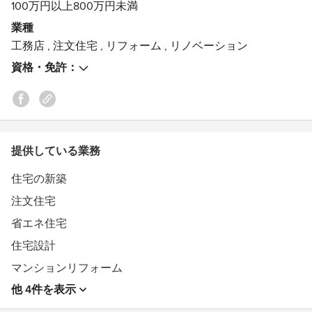
100万円以上800万円未満
ーン…となります。
これは一度味わったらやめられません。
業種
工務店
,
注文住宅
,
リフォーム
,
リノベーション
私たちはすでに、重度の「お客様喜ばせ中毒」になってい
資格・免許：
ると思います。
私たちは全国コンテストに5年連続で入賞しています。
しかしこれはあくまで中毒のおまけです。
提供している業務
私たちは今日も、喜ばれるお顔を求めて、お客様のお家に
向かいます。
住宅の新築
あなたのお家にもぜひ、行かせてください。
注文住宅
受賞歴：
TDYリモデルスマイル作品コンテスト2014 トイレ部門
省エネ住宅
全国最優秀賞
住宅設計
TDYリモデルスマイル作品コンテスト2015 家族構成・年
マンションリフォーム
齢変化に伴うリモデル部門 マンション特別賞
TDYリモデルスマイル作品コンテスト2016 自由空間部
他 4件を表示
門 最優秀賞