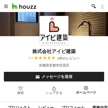
株式会社アイビ建築
平均評価：5つ星中 星5
5.0
6件のレビュー
京都府京都市伏見区
メッセージを送信
ホームページ
保存
シェアする
プロジェクト
レビュー
プロフィール
業務内容