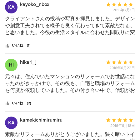
ています。
kayoko_nbox
平
KA
プロとして恥ずかしくない対応や仕事ができてい
2016年7月1日
均
るんだなとちょっと誇らしい気持ちです。ありが
評
クライアントさんの投稿や写真を拝見しました。デザイン
とうございました！！
価：
や創意工夫されてる様子も良く伝わってきて素敵だなぁ、
5
と思いました。今後の生活スタイルに合わせた間取りに変
つ
更するだけでなく、収納とか…色んなノウハウを持って提
星
案してもらえそうですね。以前、ちょっとした洗い場の手
いいね！(1)
中
直しで来て頂きました。仕事も早くて…職人さんも丁寧な
星
対応で感じ良かったです。 その時は本当にお手間だけ掛
hikari_j
平
HI
5
けてもらった程度でしたが、今後またお願いしたいと思っ
2016年6月22日
均
ています。
評
元々は、住んでいたマンションのリフォームでお世話にな
価：
ったのがきっかけで、その後も、自宅と職場のリフォーム
5
を何度か依頼していました。その付き合い中で、信頼がお
つ
ける業者だと確信に至り、今回の新築工事を依頼しまし
星
た。 こちらが、こうしたいと言ったことをしっかり聞き
いいね！(2)
中
入れ、こちらの立場に立って、プロの視点で提案してくれ
星
たのがよかったです。予算も含めて、多少の無理も聞き入
kamekichimirumiru
平
KA
5
れてもらい、とにかくいろいろ相談に乗ってもらえたのも
2016年6月18日
均
よかったと思います。また、次回もよろしくお願いしま
評
素敵なリフォームありがとうございました。狭く暗いトイ
す。