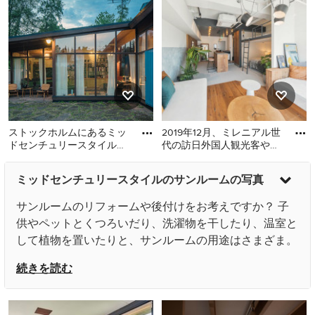
なサンルームの写真
なサンルームの写真
ストックホルムにあるミッ
2019年12月、ミレニアル世
ドセンチュリースタイルの
代の訪日外国人観光客や国
おしゃれなサンルームの写
内旅行者をターゲットとし
ストックホルムにあるミッ
東京23区にあるお手頃価格
真
た、プレミアムなお泊ま
ミッドセンチュリースタイルのサンルームの写真
ドセンチュリースタイルの
の小さなミッドセンチュリ
おしゃれなサンルームの写
ースタイルのおしゃれなサ
サンルームのリフォームや後付けをお考えですか？ 子
真
ンルーム (塗装フローリン
供やペットとくつろいだり、洗濯物を干したり、温室と
グ、標準型天井) の写真
して植物を置いたりと、サンルームの用途はさまざま。
おしゃれなミッドセンチュリースタイルのサンルームの
続きを読む
写真の中から、あなたの希望や条件に合う理想のサンル
ームのアイデアを見つけてください。