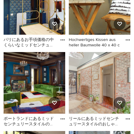
写真
パリにあるお手頃価格の中
Hochwertiges Kissen aus
くらいなミッドセンチュリ
heller Baumwolle 40 x 40 c
ースタイルのおしゃれなサ
パリにあるお手頃価格の中
ベルリンにある低価格の小
ンルーム (セラミックタイ
くらいなミッドセンチュリ
さなミッドセンチュリース
ル
ースタイルのおしゃれなサ
タイルのおしゃれなサンル
ンルーム (セラミックタイル
ームの写真
の床) の写真
ポートランドにあるミッド
リールにあるミッドセンチ
センチュリースタイルのお
ュリースタイルのおしゃれ
しゃれなサンルームの写真
なサンルームの写真
ポートランドにあるミッド
リールにあるミッドセンチ