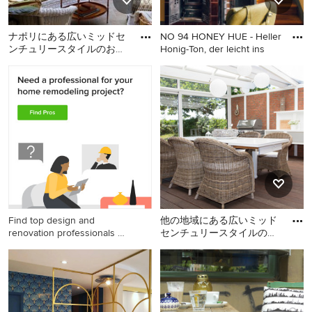
ナポリにある広いミッドセ
NO 94 HONEY HUE - Heller
ンチュリースタイルのおし
Honig-Ton, der leicht ins
ゃれなサンルーム (磁器タ
ナポリにある広いミッドセ
ボンにある高級な中くらい
イルの床、ガラス天井、グ
ンチュリースタイルのおし
なミッドセンチュリースタ
レ
ゃれなサンルーム (磁器タイ
イルのおしゃれなサンルー
ルの床、ガラス天井、グレ
ム (無垢フローリング、薪ス
ーの床) の写真
トーブ、標準型天井、茶色
い床) の写真
Find top design and
他の地域にある広いミッド
renovation professionals on
センチュリースタイルのお
Houzz
しゃれなサンルーム (無垢
他の地域にある広いミッド
フローリング、ガラス天井)
センチュリースタイルのお
しゃれなサンルーム (無垢フ
ローリング、ガラス天井) の