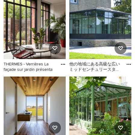
センチュリースタイルのお
ュリースタイルのおしゃれ
しゃれなサンルームの写真
なサンルームの写真
THERMES - Verrières La
他の地域にある高級な広い
façade sur jardin présenta
ミッドセンチュリースタイ
ルのおしゃれなサンルーム
パリにあるミッドセンチュ
他の地域にある高級な広い
の写真
リースタイルのおしゃれな
ミッドセンチュリースタイ
サンルームの写真
ルのおしゃれなサンルーム
の写真