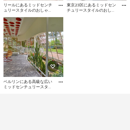
リールにあるミッドセンチ
東京23区にあるミッドセン
ュリースタイルのおしゃれ
チュリースタイルのおしゃ
リビングの延長線上にある、くつろぎのスペースとして
なサンルームの写真
れなサンルームの写真
リールにあるミッドセンチ
東京23区にあるミッドセン
サンルームを使うのであれば、なにより気密性や居住性
ュリースタイルのおしゃれ
チュリースタイルのおしゃ
を重視する必要があります。ミッドセンチュリースタイ
なサンルームの写真
れなサンルームの写真
ルのサンルームで過ごす時間が長ければ、外からの視線
も気になります。カーテンやブラインドといった目隠し
もサンルームのインテリアに合ったデザインを選ぶと、
くつろぎの空間をおしゃれに演出することができます。
サンルームでペットと過ごす
各家庭でペットとの暮らしにはルールがあります。 サ
ベルリンにある高級な広い
ンルームにお気に入リのソファ（人間のお気に入りとペ
ミッドセンチュリースタイ
ルのおしゃれなサンルーム
ットのお気に入り）や、テレビやオーディオ機器を置い
ベルリンにある高級な広い
の写真
て、外の光を感じながら、愛しいペットとリラックスし
ミッドセンチュリースタイ
ルのおしゃれなサンルーム
た時間を過ごすというのも、サンルームならではの楽し
の写真
み方です。電気を引いたり、気密性や防音性を高めたり
といったポイントを抑えれば、半分屋内、半分屋外なミ
ッドセンチュリースタイルのサンルームでの過ごし方を