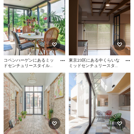
サンルームがあれば、梅雨のジメジメした時期でも洗濯
物の心配はいりません！日照時間が短い冬の間も、最大
限に太陽光を取り入れて、お花やハーブ、お野菜なんか
を育てることもできます。日本の家庭ではあまり馴染み
のないスペースですが、サンルームがあるとないのとで
は、生活の潤いが全く異なります。住まいのリフォー
ム、リノベーションをお考えの方、ミッドセンチュリー
サンルームの設置を視野に入れてみてはいかがでしょう
コペンハーゲンにあるミッ
東京23区にある中くらいな
か？
ドセンチュリースタイルの
ミッドセンチュリースタイ
おしゃれなサンルームの写
ルのおしゃれなサンルーム
コペンハーゲンにあるミッ
東京23区にある中くらいな
サンルームのスタイル
真
(グレーの床) の写真
ドセンチュリースタイルの
ミッドセンチュリースタイ
おしゃれなサンルームの写
ルのおしゃれなサンルーム
主に洗濯物を干すスペースとしてミッドセンチュリース
真
(グレーの床) の写真
タイルのサンルームの設置を考えている方なら、手頃な
価格でより簡単に設置できる簡易型のサンルームをおす
すめします。部屋と繋がった屋外のクローゼット、とい
った位置づけになり、洗濯物を乾かすスペースとしてだ
けでなく、ちょっとした収納エリアとしても活用するこ
とができます。