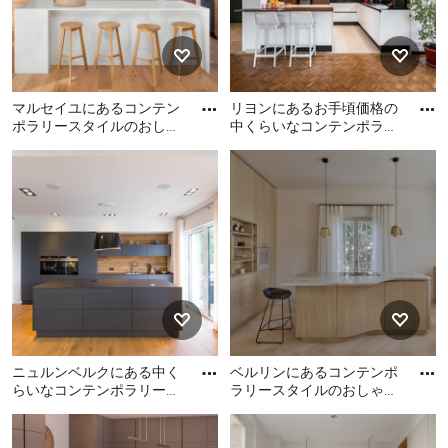
マルセイユにあるコンテン
リヨンにあるお手頃価格の
ポラリースタイルのおしゃ
中くらいなコンテンポラリ
れなキッチン (ダブルシン
ースタイルのおしゃれなキ
マルセイユにあるコンテン
リヨンにあるお手頃価格の
ク、フラットパネル扉のキ
ッチン (アンダーカウンタ
ポラリースタイルのおしゃ
中くらいなコンテンポラリ
ャ
ー
れなキッチン (ダブルシン
ースタイルのおしゃれなキ
ク、フラットパネル扉のキ
ッチン (アンダーカウンター
ャビネット、中間色木目調
シンク、人工大理石カウン
キャビネット、クオーツス
ター、黒いキッチンパネ
トーンカウンター、白いキ
ル、セラミックタイルの
ッチンパネル、シルバーの
床、ベージュの床、黒いキ
調理設備、無垢フローリン
ッチンカウンター、フラッ
グ、茶色い床、白いキッチ
トパネル扉のキャビネッ
ニュルンベルクにある中く
ベルリンにあるコンテンポ
ンカウンター) の写真
ト、濃色木目調キャビネッ
らいなコンテンポラリース
ラリースタイルのおしゃれ
ト、黒い調理設備) の写真
タイルのおしゃれなキッチ
なキッチンの写真
ニュルンベルクにある中く
ベルリンにあるコンテンポ
ン (ドロップインシンク、
らいなコンテンポラリース
ラリースタイルのおしゃれ
フ