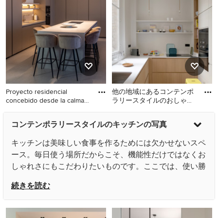
タイルのおしゃれなキッチ
なキッチンの写真
ン (ドロップインシンク、フ
ラットパネル扉のキャビネ
ット、茶色いキッチンパネ
ル、木材のキッチンパネ
ル、黒い調理設備、無垢フ
ローリング、茶色い床、黒
いキッチンカウンター、グ
Proyecto residencial
他の地域にあるコンテンポ
レーのキャビネット) の写真
concebido desde la calma
ラリースタイルのおしゃれ
visu
なコの字型キッチン (アン
バレンシアにあるコンテン
他の地域にあるコンテンポ
ダーカウンターシンク、フ
コンテンポラリースタイルのキッチンの写真
ポラリースタイルのおしゃ
ラリースタイルのおしゃれ
ラ
れなキッチンの写真
なコの字型キッチン (アンダ
キッチンは美味しい食事を作るためには欠かせないスペ
ーカウンターシンク、フラ
ース。毎日使う場所だからこそ、機能性だけではなくお
ットパネル扉のキャビネッ
しゃれさにもこだわりたいものです。ここでは、使い勝
ト、淡色木目調キャビネッ
手の良さやおしゃれさにこだわったコンテンポラリース
ト、黒い調理設備、淡色無
続きを読む
垢フローリング、アイラン
タイルのキッチンのリフォーム事例と、キッチンリフォ
ドなし、ベージュの床、白
ームのポイントをご紹介します。
いキッチンカウンター) の写