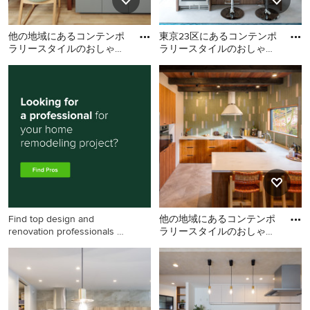
他の地域にあるコンテンポ
東京23区にあるコンテンポ
ラリースタイルのおしゃれ
ラリースタイルのおしゃれ
なキッチンの写真
なキッチン (アンダーカウ
他の地域にあるコンテンポ
東京23区にあるコンテンポ
ンターシンク、中間色木目
ラリースタイルのおしゃれ
ラリースタイルのおしゃれ
なキッチンの写真
なキッチン (アンダーカウン
ターシンク、中間色木目調
キャビネット、ステンレス
カウンター、グレーの床、
グレーのキッチンカウンタ
ー、フラットパネル扉のキ
ャビネット、ベージュキッ
チンパネル、モザイクタイ
Find top design and
他の地域にあるコンテンポ
ルのキッチンパネル、シル
renovation professionals on
ラリースタイルのおしゃれ
バーの調理設備、コンクリ
Houzz
なペニンシュラキッチン
ートの床) の写真
他の地域にあるコンテンポ
(ドロップインシンク、フラ
ラリースタイルのおしゃれ
ッ
なペニンシュラキッチン (ド
ロップインシンク、フラッ