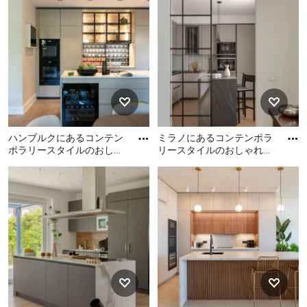
真
キッチンの改善ポイントを考える
まずは、現在使用しているキッチンを見直してみましょ
う。
調理するスペースが狭い、高さが自分の身長に合ってい
ない、収納スペースが少ないなど、キッチンによってさ
まざまな改善ポイントが見つかるはずです。こうした改
善ポイントをもとに、コンテンポラリースタイルのキッ
チンのリフォームを検討しましょう。
ハンブルクにあるコンテン
ミラノにあるコンテンポラ
ポラリースタイルのおしゃ
リースタイルのおしゃれな
れなキッチンの写真
キッチン (フラットパネル
動線や広さ、レイアウトの見直し
ハンブルクにあるコンテン
ミラノにあるコンテンポラ
扉のキャビネット、グレー
ポラリースタイルのおしゃ
リースタイルのおしゃれな
の
れなキッチンの写真
キッチンスペースは人の動きに合わせてレイアウトする
キッチン (フラットパネル扉
のキャビネット、グレーの
ことが重要です。動線を意識して、広さやレイアウトを
キャビネット、黒い調理設
見直しましょう。
備、淡色無垢フローリン
広さの目安として、キッチン空間を2～3歩で行き来でき
グ、ベージュの床、黒いキ
るのが良いといわれています。狭すぎず広すぎず、キッ
ッチンカウンター) の写真
チンの通路幅は0.9～1.2m程度に収めると良いでしょ
う。