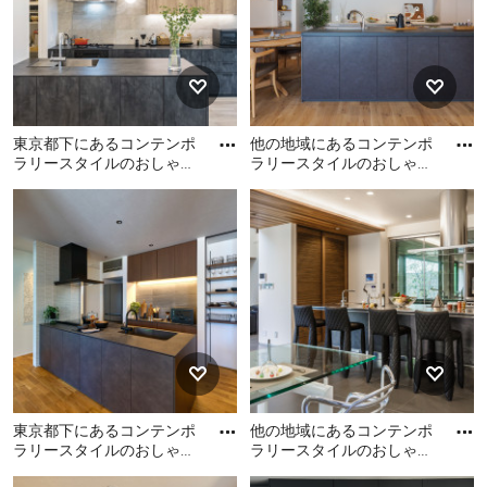
トパネル扉のキャビネッ
ト、中間色木目調キャビネ
ット、緑のキッチンパネ
ル、シルバーの調理設備、
グレーの床、白いキッチン
カウンター、表し梁、板張
東京都下にあるコンテンポ
他の地域にあるコンテンポ
り天井) の写真
ラリースタイルのおしゃれ
ラリースタイルのおしゃれ
なキッチンの写真
なキッチン (アンダーカウ
東京都下にあるコンテンポ
他の地域にあるコンテンポ
ンターシンク、フラットパ
ラリースタイルのおしゃれ
ラリースタイルのおしゃれ
ネ
なキッチンの写真
なキッチン (アンダーカウン
ターシンク、フラットパネ
ル扉のキャビネット、ベー
ジュのキャビネット、無垢
フローリング、茶色い床、
黒いキッチンカウンター) の
写真
東京都下にあるコンテンポ
他の地域にあるコンテンポ
ラリースタイルのおしゃれ
ラリースタイルのおしゃれ
なキッチンの写真
なキッチン (グレーのキャ
東京都下にあるコンテンポ
他の地域にあるコンテンポ