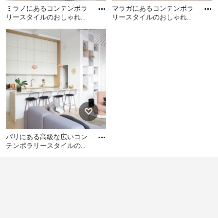
また、冷蔵庫とシンク、コンロを結ぶ三角形の動線（ワ
ミラノにあるコンテンポラ
マラガにあるコンテンポラ
ークトライアングル）が正三角形に近いほど、作業効率
リースタイルのおしゃれな
リースタイルのおしゃれな
キッチン (アンダーカウン
キッチンの写真
が良いとされています。3辺の合計が3.6～6.6mに収まる
ミラノにあるコンテンポラ
マラガにあるコンテンポラ
ターシンク、フラットパネ
ように配置すると、効率良く動ける程よい広さとなるで
リースタイルのおしゃれな
リースタイルのおしゃれな
ル
キッチン (アンダーカウンタ
しょう。
キッチンの写真
ーシンク、フラットパネル
扉のキャビネット、グレー
次にコンテンポラリースタイルのキッチンデザインとレ
のキャビネット、茶色いキ
イアウトを特徴別に確認してみましょう。1人で料理を
ッチンパネル、パネルと同
するのか複数人で料理をするのかなど、さまざまなシー
色の調理設備、淡色無垢フ
ンで使い勝手の良いレイアウトを検討してみてくださ
ローリング、ベージュの
い。現在では以下5つのレイアウトが一般的です。
床、白いキッチンカウンタ
パリにある高級な広いコン
ー) の写真
Ⅰ型キッチン
テンポラリースタイルのお
しゃれなキッチン (ダブル
Ⅰ型キッチンは最も一般的なレイアウトで、シン
パリにある高級な広いコン
シンク、大理石カウンタ
ク、調理台、コンロ、冷蔵庫が横一線に並んだタイ
テンポラリースタイルのお
ー、
しゃれなキッチン (ダブルシ
プのキッチンです。
ンク、大理石カウンター、
最近では、対面カウンターを付けて背面に収納スペ
大理石のキッチンパネル、
ースと冷蔵庫を置くなど、Ⅱ型やアイランド型に似
淡色無垢フローリング) の写
たタイプのレイアウトも人気です。