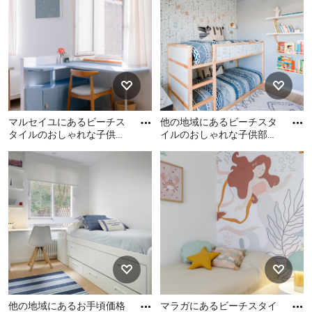
があります。
子供部屋のビーチスタイルのインテリアを選ぶポイント
子供部屋・子供スペースのインテリアを考える際に、部
屋の広さやレイアウト、見た目のオシャレさ、カラーリ
ングなどに意識が向きがちです。しかし、他にもビーチ
スタイルのインテリアを選ぶ際の大切なポイントがあり
マルセイユにあるビーチス
他の地域にあるビーチスタ
タイルのおしゃれな子供部
イルのおしゃれな子供部屋
ます。
屋の写真
の写真
マルセイユにあるビーチス
他の地域にあるビーチスタ
タイルのおしゃれな子供部
1．子供部屋のインテリアやレイアウトは安全性への配
イルのおしゃれな子供部屋
慮が一番重要
屋の写真
の写真
子供部屋に限らず、近年これほどに自然災害が増えてい
る日本では安全性に配慮することが一番大切です。自然
災害に限らずとも、子供が小さいうちのインテリアであ
れば、転倒してどこかにぶつかったりする危険は至る所
に潜んでいます。子供の年齢によっては机や椅子は角が
丸いものを選んだり、大きくなってからも使い続けたい
他の地域にあるお手頃価格
マラガにあるビーチスタイ