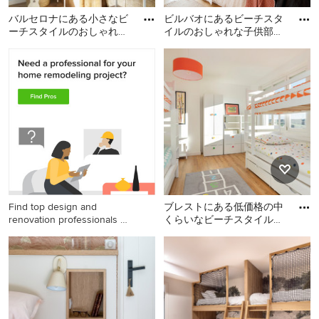
バルセロナにある小さなビ
ビルバオにあるビーチスタ
ーチスタイルのおしゃれな
イルのおしゃれな子供部屋
子供部屋 (青い壁、淡色無
の写真
バルセロナにある小さなビ
ビルバオにあるビーチスタ
垢フローリング、児童向け)
ーチスタイルのおしゃれな
イルのおしゃれな子供部屋
子供部屋 (青い壁、淡色無垢
の写真
フローリング、児童向け) の
写真
Find top design and
ブレストにある低価格の中
renovation professionals on
くらいなビーチスタイルの
Houzz
おしゃれな子供部屋 (白い
ブレストにある低価格の中
壁、児童向け、茶色い床)
くらいなビーチスタイルの
おしゃれな子供部屋 (白い
壁、児童向け、茶色い床) の
写真