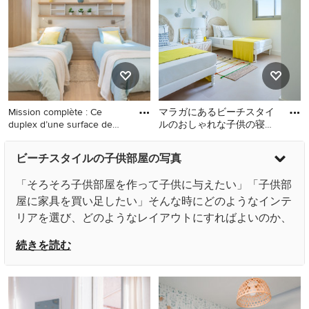
壁、濃色無垢フローリン
グ、ティーン向け、茶色い
床、三角天井) の写真
Mission complète : Ce
マラガにあるビーチスタイ
duplex d’une surface de
ルのおしゃれな子供の寝室
150
(白い壁、ベージュの床) の
ニースにあるビーチスタイ
マラガにあるビーチスタイ
写真
ビーチスタイルの子供部屋の写真
ルのおしゃれな子供部屋 (白
ルのおしゃれな子供の寝室
い壁、淡色無垢フローリン
(白い壁、ベージュの床) の写
「そろそろ子供部屋を作って子供に与えたい」「子供部
グ、ベージュの床) の写真
真
屋に家具を買い足したい」そんな時にどのようなインテ
リアを選び、どのようなレイアウトにすればよいのか、
迷ってしまうという方も多いのではないでしょうか。自
続きを読む
分の部屋であれば好みのインテリアにすれば良いだけで
すが、子供部屋の場合には少し違います。子供が安全に
使用できて、かつ子供が喜ぶビーチスタイルのインテリ
アの選び方、レイアウトの仕方にはいくつかのポイント