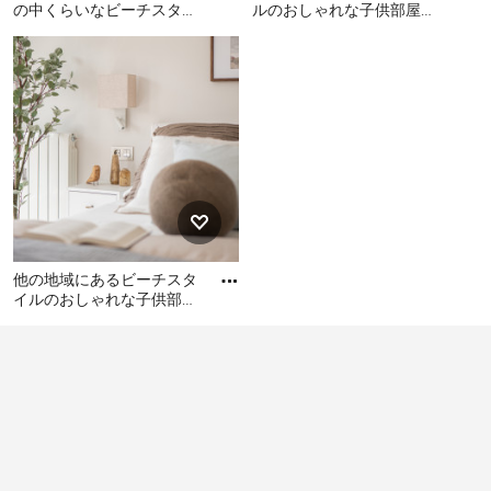
ものであれば、今では家具の角に貼って保護するための
の中くらいなビーチスタイ
ルのおしゃれな子供部屋の
ルのおしゃれな子供部屋
グッズが色々と売っていますので、そういったものを使
写真
他の地域にあるお手頃価格
マラガにあるビーチスタイ
(白い壁、無垢フローリン
用して子供が怪我をすることがないように配慮しましょ
の中くらいなビーチスタイ
ルのおしゃれな子供部屋の
グ、
う。
ルのおしゃれな子供部屋 (白
写真
また、おしゃれに色々と雑貨などを飾ってやりたいと思
い壁、無垢フローリング、
うような場合でも、落ちて割れるようなものには気を付
茶色い床) の写真
けましょう。今は樹脂製でもまるでガラスのように見え
るオシャレな雑貨なども豊富にありますので、是非素材
にも注意して選んでみてください。
2．子供の成長に合わせて好みや意見を取り入れる
他の地域にあるビーチスタ
イルのおしゃれな子供部屋
幼児期までであれば、親がインテリアやレイアウトのほ
の写真
他の地域にあるビーチスタ
とんどを決めるような形になるでしょう。上で触れたよ
イルのおしゃれな子供部屋
うな安全性に配慮して、楽しい、子供が喜ぶようなイン
の写真
テリアにしてあげましょう。低学年、高学年に差し掛か
る年齢になると、自分の好みや意思が出てくる時期で
す。そのような場合には親の好みを頭ごなしに押し付け
ず、出来るだけ子供の考えに耳を傾け、取り入れられる