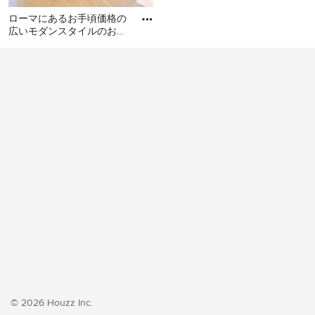
ローマにあるお手頃価格の
広いモダンスタイルのおし
ゃれな赤ちゃん部屋 (緑の
ローマにあるお手頃価格の
壁、男女兼用、パネル壁、
広いモダンスタイルのおし
淡
ゃれな赤ちゃん部屋 (緑の
壁、男女兼用、パネル壁、
淡色無垢フローリング) の写
真
© 2026 Houzz Inc.