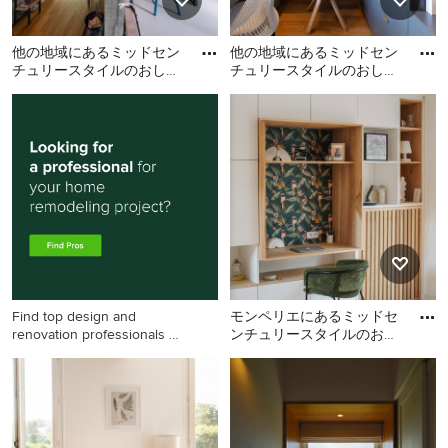
他の地域にあるミッドセン
他の地域にあるミッドセン
チュリースタイルのおしゃ
チュリースタイルのおしゃ
れなホームオフィス・書斎
れなホームオフィス・書斎
他の地域にあるミッドセン
他の地域にあるミッドセン
(白い壁、無垢フローリング
の写真
チュリースタイルのおしゃ
チュリースタイルのおしゃ
れなホームオフィス・書斎
れなホームオフィス・書斎
(白い壁、無垢フローリン
の写真
グ、自立型机、茶色い床、
表し梁、板張り天井) の写真
Find top design and
モンペリエにあるミッドセ
renovation professionals on
ンチュリースタイルのおし
Houzz
ゃれなホームオフィス・書
モンペリエにあるミッドセ
斎の写真
ンチュリースタイルのおし
ゃれなホームオフィス・書
斎の写真