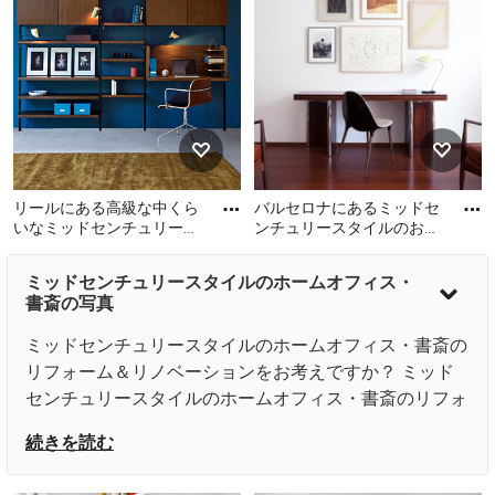
ースタイルのおしゃれな書
れなホームオフィス・書斎
斎 (白い壁、無垢フローリン
の写真
グ、造り付け机、茶色い床)
の写真
リールにある高級な中くら
バルセロナにあるミッドセ
いなミッドセンチュリース
ンチュリースタイルのおし
タイルのおしゃれな書斎
ゃれなホームオフィス・書
リールにある高級な中くら
バルセロナにあるミッドセ
(青い壁、コンクリートの
斎の写真
ミッドセンチュリースタイルのホームオフィス・
いなミッドセンチュリース
ンチュリースタイルのおし
床、
書斎の写真
タイルのおしゃれな書斎 (青
ゃれなホームオフィス・書
い壁、コンクリートの床、
斎の写真
ミッドセンチュリースタイルのホームオフィス・書斎の
造り付け机) の写真
リフォーム＆リノベーションをお考えですか？ ミッド
センチュリースタイルのホームオフィス・書斎のリフォ
ーム・リノベーション事例写真の中から、あなたの希望
続きを読む
や生活スタイルに合ったデザインアイデアを見つけてく
ださい。在宅ワークやSOHOなど自宅を仕事部屋と兼用