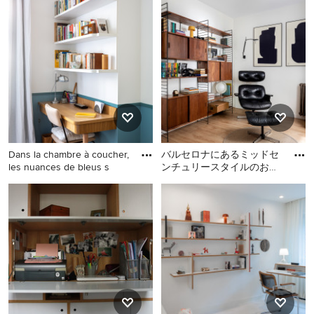
して使っている人はぜひとも選択肢に入れたい、ホーム
オフィス・書斎のスペース。自営業の方だけでなく、在
宅勤務を認可する会社が増えている背景もあり、そろそ
ろ自宅に仕事部屋が欲しいなと考える方も多いのではな
いのでしょうか。仕事への意欲と集中力を高め、効率と
業績を上げるこだわりの仕事部屋のインテリアやレイア
ウトを、Houzzに登録されている写真を参考にしながら
専門家と一緒に考えましょう。
Dans la chambre à coucher,
ミッドセンチュリースタイルの書斎は最高のホームオフ
バルセロナにあるミッドセ
les nuances de bleus s
ンチュリースタイルのおし
ィス
ゃれなホームオフィス・書
パリにある高級な小さなミ
バルセロナにあるミッドセ
斎の写真
大人になり、家族が増えると、個室を持つことが減って
ッドセンチュリースタイル
ンチュリースタイルのおし
のおしゃれな書斎 (青い壁、
きます。でも、やはり憧れるのは狭い部屋でもいいから
ゃれなホームオフィス・書
淡色無垢フローリング) の写
斎の写真
自分のプライベートスペース＝書斎を持つこと。書斎は
真
静かに本を読むだけでなく、趣味に没頭する部屋、パソ
コンなどを持ち込んで集中して在宅ワークをする部屋で
もあります。書斎、そこはまさしく“自分の城”。お気に
入りのデスクや椅子、大きめの本棚や飾り棚など、自分