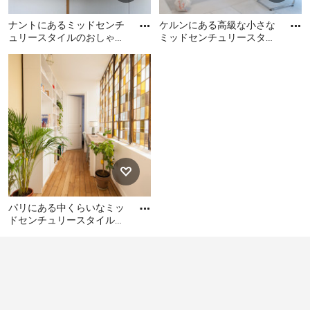
のセンスを活かした部屋のレイアウトを楽しみましょ
う。プライベートな空間だからこそ他の部屋とはテイス
ナントにあるミッドセンチ
ケルンにある高級な小さな
トを変え、個性を反映させた思い切った演出も可能で
ュリースタイルのおしゃれ
ミッドセンチュリースタイ
なホームオフィス・書斎の
ルのおしゃれな書斎 (ベー
す。
ナントにあるミッドセンチ
ケルンにある高級な小さな
写真
ジュの壁、淡色無垢フロー
そんなスペースは確保できない？ それなら、リビング
ュリースタイルのおしゃれ
ミッドセンチュリースタイ
リ
なホームオフィス・書斎の
の一角やキッチンの一角に、コンパクトなワークスペー
ルのおしゃれな書斎 (ベージ
写真
ュの壁、淡色無垢フローリ
スを用意してみてはいかがでしょうか。小さなデスクと
ング、自立型机、白い床) の
パソコンをリビングやキッチンの隅に設置すれば、家事
写真
動線の延長としてもパソコンを使えて効率的ですね。あ
とは、デスクライトと簡易の本棚、書類の収納スペース
を用意すれば、あなただけの書斎のできあがりです！
自宅に仕事部屋を作るときの鉄則
パリにある中くらいなミッ
ドセンチュリースタイルの
おしゃれな書斎 (淡色無垢
自宅で仕事をしようとすると、ついつい公私混同してし
パリにある中くらいなミッ
フローリング、自立型机)
まうという人も多いのでは。ホームオフィス・書斎には
ドセンチュリースタイルの
仕事とプライベートのオン・オフの切り替えができるよ
おしゃれな書斎 (淡色無垢フ
うな設計が必要です。メリハリをもたせるためには、ど
ローリング、自立型机) の写
こで仕事とプライベートのスイッチを切り替えるかとい
真