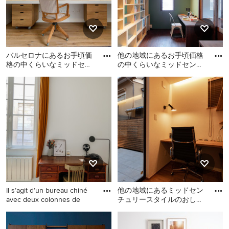
バルセロナにあるお手頃価
他の地域にあるお手頃価格
格の中くらいなミッドセン
の中くらいなミッドセンチ
チュリースタイルのおしゃ
ュリースタイルのおしゃれ
バルセロナにあるお手頃価
他の地域にあるお手頃価格
れな書斎 (白い壁、淡色無
な書斎 (緑の壁、濃色無垢
格の中くらいなミッドセン
の中くらいなミッドセンチ
垢
フ
チュリースタイルのおしゃ
ュリースタイルのおしゃれ
れな書斎 (白い壁、淡色無垢
な書斎 (緑の壁、濃色無垢フ
フローリング、造り付け机)
ローリング、造り付け机、
の写真
茶色い床) の写真
Il s’agit d’un bureau chiné
他の地域にあるミッドセン
avec deux colonnes de
チュリースタイルのおしゃ
れなホームオフィス・書斎
ボルドーにある低価格の中
他の地域にあるミッドセン
の写真
くらいなミッドセンチュリ
チュリースタイルのおしゃ