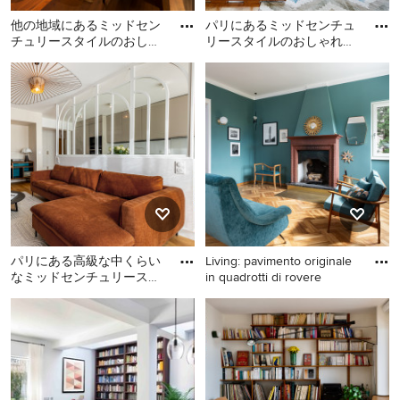
他の地域にあるミッドセン
パリにあるミッドセンチュ
チュリースタイルのおしゃ
リースタイルのおしゃれな
れなリビングの写真
リビングの写真
他の地域にあるミッドセン
パリにあるミッドセンチュ
チュリースタイルのおしゃ
リースタイルのおしゃれな
れなリビングの写真
リビングの写真
パリにある高級な中くらい
Living: pavimento originale
なミッドセンチュリースタ
in quadrotti di rovere
イルのおしゃれなLDK (ライ
パリにある高級な中くらい
他の地域にある高級な中く
ブラリー、白い壁、淡色
なミッドセンチュリースタ
らいなミッドセンチュリー
イルのおしゃれなLDK (ライ
スタイルのおしゃれなリビ
ブラリー、白い壁、淡色無
ング (緑の壁、無垢フローリ
垢フローリング、暖炉な
ング、標準型暖炉、石材の