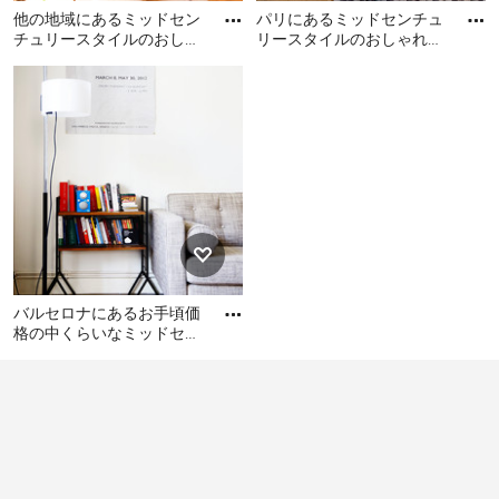
多なものであふれかえりがちなので、壁面収納や床下収
他の地域にあるミッドセン
パリにあるミッドセンチュ
納など、リビング全体のスペースを有効に使って、整理
チュリースタイルのおしゃ
リースタイルのおしゃれな
れなリビングの写真
リビングの写真
整頓しやすい部屋づくりが必要です。床に導線の妨げと
他の地域にあるミッドセン
パリにあるミッドセンチュ
なる物を置かないという単純なことだけでも、広くて快
チュリースタイルのおしゃ
リースタイルのおしゃれな
れなリビングの写真
適なミッドセンチュリースタイルのリビングづくりにつ
リビングの写真
ながります。
ミッドセンチュリースタイルのリビングを広く見せるコ
ツ
日本の住宅ではリビングや客間のスペースを広く取れな
いことも多く、少しの家具でも窮屈に感じてしまうこと
バルセロナにあるお手頃価
もあるでしょう。間取りが決まっているからこそ、視覚
格の中くらいなミッドセン
で広く見せるコツがあります。
チュリースタイルのおしゃ
バルセロナにあるお手頃価
れなリビング (白い壁、暖
格の中くらいなミッドセン
炉
天井を高く見せるため、リビングの家具はなるべく
チュリースタイルのおしゃ
低いものに統一する。
れなリビング (白い壁、暖炉
なし、セラミックタイルの
家具をリビングの中央に置かず、壁や部屋の隅に沿
床、テレビなし) の写真