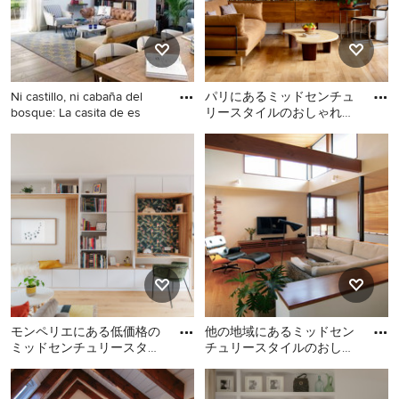
し、内蔵型テレビ、茶色い
暖炉まわり、テレビなし、
床、壁紙) の写真
ベージュの床、板張り壁) の
写真
Ni castillo, ni cabaña del
パリにあるミッドセンチュ
bosque: La casita de es
リースタイルのおしゃれな
リビングの写真
バルセロナにあるミッドセ
パリにあるミッドセンチュ
ンチュリースタイルのおし
リースタイルのおしゃれな
ゃれなリビングの写真
リビングの写真
モンペリエにある低価格の
他の地域にあるミッドセン
ミッドセンチュリースタイ
チュリースタイルのおしゃ
ルのおしゃれなリビングの
れなLDK (無垢フローリン
モンペリエにある低価格の
他の地域にあるミッドセン
写真
グ、暖炉なし、壁掛け型テ
ミッドセンチュリースタイ
チュリースタイルのおしゃ