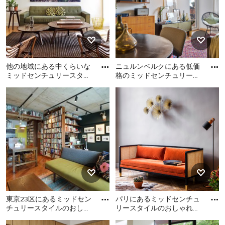
他の地域にある中くらいな
ニュルンベルクにある低価
ミッドセンチュリースタイ
格のミッドセンチュリース
ルのおしゃれなリビング
タイルのおしゃれなリビン
他の地域にある中くらいな
ニュルンベルクにある低価
(白い壁、淡色無垢フローリ
グ (緑の壁) の写真
ミッドセンチュリースタイ
格のミッドセンチュリース
ン
ルのおしゃれなリビング (白
タイルのおしゃれなリビン
い壁、淡色無垢フローリン
グ (緑の壁) の写真
グ、暖炉なし、テレビなし)
の写真
東京23区にあるミッドセン
パリにあるミッドセンチュ
チュリースタイルのおしゃ
リースタイルのおしゃれな
れなリビングの写真
リビングの写真
東京23区にあるミッドセン
パリにあるミッドセンチュ