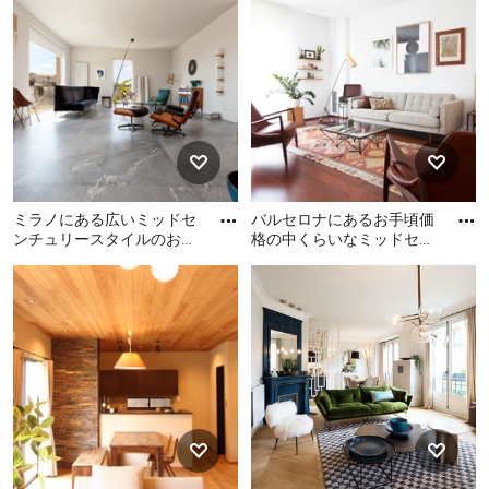
たり、パソコンを使うことも考えられます。また、特別
な客間がない限り、リビングにお客さまを招くことも多
いはずです。そんな多目的な部屋だからこそ、おしゃれ
でくつろげるミッドセンチュリースタイルのリビングを
つくるヒントを探しましょう。
おしゃれなミッドセンチュリースタイルのリビングのイ
ンテリアとは？
ミラノにある広いミッドセ
バルセロナにあるお手頃価
ミッドセンチュリースタイルのリビングのインテリアほ
ンチュリースタイルのおし
格の中くらいなミッドセン
ゃれなLDK (白い壁、大理石
チュリースタイルのおしゃ
ど頭を悩ませるものはないでしょう。日常的に家族が集
ミラノにある広いミッドセ
バルセロナにあるお手頃価
の床) の写真
れなリビング (白い壁、無
まる場所であり、客間として来客をもてなす場所でもあ
ンチュリースタイルのおし
格の中くらいなミッドセン
垢
ゃれなLDK (白い壁、大理石
るリビングルームは、飽きのこないインテリアと、少し
チュリースタイルのおしゃ
の床) の写真
れなリビング (白い壁、無垢
ばかりの個性が必要となります。大きなソファーを置く
フローリング、暖炉なし、
のもいいですが、一人がけの椅子を家族の人数に合わせ
ペルシャ絨毯) の写真
て置いたりするのも個性的ですね。一方で、ローテーブ
ルやテレビ台などの家具は、リビングの壁や床の色との
馴染みを考えながら選ぶと失敗しません。家族で使うリ
ビングは、それだけ多くのものが持ち込まれる場所。雑