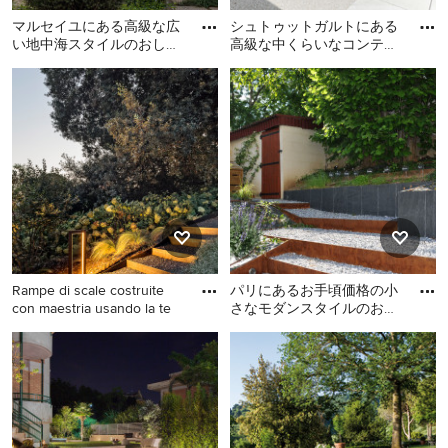
マルセイユにある高級な広
シュトゥットガルトにある
い地中海スタイルのおしゃ
高級な中くらいなコンテン
れな裏庭 (階段) の写真
ポラリースタイルのおしゃ
マルセイユにある高級な広
シュトゥットガルトにある
れな横庭 (天然石敷き、階
い地中海スタイルのおしゃ
高級な中くらいなコンテン
段
れな裏庭 (階段) の写真
ポラリースタイルのおしゃ
れな横庭 (天然石敷き、階段)
の写真
Rampe di scale costruite
パリにあるお手頃価格の小
con maestria usando la te
さなモダンスタイルのおし
ゃれな庭 (階段、傾斜地、
他の地域にあるラグジュア
パリにあるお手頃価格の小
砂利舗装、石フェンス) の
リーな中くらいな、夏のコ
さなモダンスタイルのおし
ンテンポラリースタイルの
ゃれな庭 (階段、傾斜地、砂
おしゃれな玄関アプローチ
利舗装、石フェンス) の写真
(半日向、傾斜地、砂利舗
装、金属フェンス、階段) の