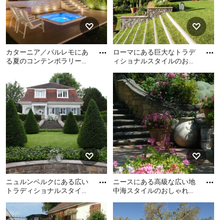
写真
カターニア／パルレモにあ
ローマにある巨大なトラデ
る夏のコンテンポラリース
ィショナルスタイルのおし
タイルのおしゃれな裏庭
ゃれな庭 (天然石敷き、階
カターニア／パルレモにあ
ローマにある巨大なトラデ
(階段、天然石敷き) の写真
段) の写真
る夏のコンテンポラリース
ィショナルスタイルのおし
タイルのおしゃれな裏庭 (階
ゃれな庭 (天然石敷き、階段)
段、天然石敷き) の写真
の写真
ニュルンベルクにある広い
ニースにある高級な広い地
トラディショナルスタイル
中海スタイルのおしゃれな
のおしゃれな庭 (日向、砂
整形庭園 (天然石敷き、階
ニュルンベルクにある広い
ニースにある高級な広い地
利舗装、階段) の写真
段) の写真
トラディショナルスタイル
中海スタイルのおしゃれな