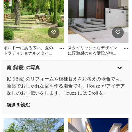
ッキ材舗装、階段) の写真
ボルドーにある広い、夏の
スタイリッシュなデザイン
トラディショナルスタイル
に浮遊感のある階段が特徴
のおしゃれな整形庭園 (日
の外構エントランスです。
ボルドーにある広い、夏の
神戸にあるラグジュアリー
陰、天然石敷き、階段) の
専門的な分類ではファサー
庭 (階段) の写真
トラディショナルスタイル
な中くらいな、秋のモダン
ドと
のおしゃれな整形庭園 (日
スタイルのおしゃれな庭 (階
庭 (階段) のリフォームや模様替えをお考えの場合でも、
陰、天然石敷き、階段) の写
段、半日向、天然石敷き、
新築でおしゃれな庭を作る場合でも、Houzz がアイデア
真
金属フェンス) の写真
探しのお手伝いをします。Houzz には Droll &
Lauenstein や Atelier Nelumbo Garden Design といった
続きを読む
日本国内の優れた建築家、インテリアデザイナー、工務
店、リノベーション会社などから寄せられた78枚の家や
部屋の写真があります。色別やスタイル別で庭の画像を
見て、気になる庭 (階段) の間取りやレイアウトがあれ