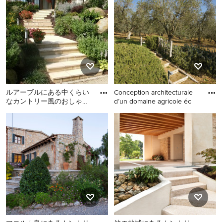
のおしゃれな庭 (日向、砂利
整形庭園 (天然石敷き、階段)
舗装、階段) の写真
の写真
ルアーブルにある中くらい
Conception architecturale
なカントリー風のおしゃれ
d’un domaine agricole éc
な庭 (階段) の写真
ルアーブルにある中くらい
ローマにある巨大な、夏の
なカントリー風のおしゃれ
カントリー風のおしゃれな
な庭 (階段) の写真
庭 (階段、日向、傾斜地、ウ
ッドフェンス) の写真