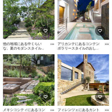
ば、アイデアブックへ保存したり、その写真の住宅を手
がけた専門家にご自分の理想の庭 (階段) のデザインや間
取りについて相談してみましょう。 日本や海外のおし
ゃれな庭 (階段) の実例がいっぱいの Houzz を、あなた
の家のリノベーションやリフォームのアイデア集めに是
非お役立てください。
他の地域にある中くらい
アリカンテにあるコンテン
な、夏のモダンスタイルの
ポラリースタイルのおしゃ
おしゃれな庭 (天然石敷
れな横庭 (階段) の写真
他の地域にある中くらい
アリカンテにあるコンテン
き、階段) の写真
な、夏のモダンスタイルの
ポラリースタイルのおしゃ
おしゃれな庭 (天然石敷き、
れな横庭 (階段) の写真
階段) の写真
メキシコシティにあるコン
フィレンツェにあるカント