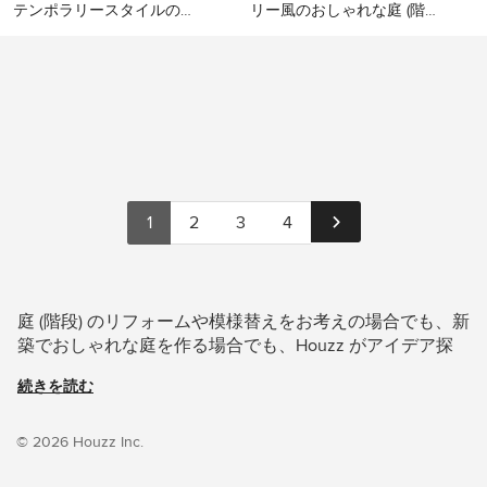
テンポラリースタイルのお
リー風のおしゃれな庭 (階
しゃれな庭 (階段) の写真
段) の写真
メキシコシティにあるコン
フィレンツェにあるカント
テンポラリースタイルのお
リー風のおしゃれな庭 (階段)
しゃれな庭 (階段) の写真
の写真
1
2
3
4
庭 (階段) のリフォームや模様替えをお考えの場合でも、新
築でおしゃれな庭を作る場合でも、Houzz がアイデア探
しのお手伝いをします。Houzz には Paysages Conseil や
続きを読む
D+R Architettura といった日本国内の優れた建築家、イン
テリアデザイナー、工務店、リノベーション会社などから
寄せられた78枚の家や部屋の写真があります。色別やス
© 2026 Houzz Inc.
タイル別で庭の画像を見て、気になる庭 (階段) の間取りや