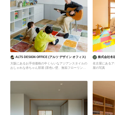
ALTS DESIGN OFFICE (アルツ デザイン オフィス)
株式会社冬
大阪にあるお手頃価格の中くらいなアジアンスタイルの
名古屋にあるア
おしゃれな赤ちゃん部屋 (茶色い壁、無垢フローリン
屋の写真
グ、グレーの床、板張り天井、板張り壁) の写真