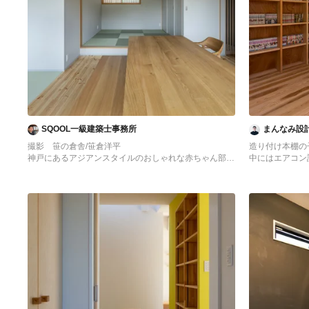
SQOOL一級建築士事務所
まんなみ設
撮影 笹の倉舎/笹倉洋平
造り付け本棚の
神戸にあるアジアンスタイルのおしゃれな赤ちゃん部屋
中にはエアコン
の写真
他の地域にある
部屋の写真