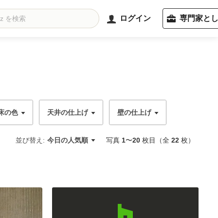
ログイン
専門家と
床の色
天井の仕上げ
壁の仕上げ
並び替え:
今日の人気順
写真
1
〜
20
枚目（全
22
枚）