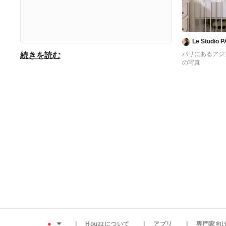
赤ちゃん部屋の収納
ちゃんにぴったりのカラフルなお部
屋や、ガーリーでロマンチックなベ
ビー家具、多くなりがちなベビー用
赤ちゃんがまだ小さい時は、予期せ
品の収納アイデアなど、おしゃれな
Le Studio 
ぬ事態が発生することがよくありま
アジアンスタイルの赤ちゃん部屋の
パリにあるアジ
続きを読む
す。そんな時にも慌てず対処できる
の写真
インテリア・レイアウト実例を多数
ように、赤ちゃん部屋では、必要な
ご紹介しています。あなたの希望や
ものがすぐ手に届くように準備した
条件にぴったりの赤ちゃん部屋のア
いものです。そのためには、物の定
イデアを見つけてください。
位置を決めるのがポイント。アジア
ンスタイルの赤ちゃん部屋のいつも
決まった場所にものが置いてあるこ
とで、ママは慌てずゆとりをもって
対応できますし、パパも「何処にあ
るんだろう？」と迷うことがなく育
児に参加しやすくなります。
また、忘れてはならないのが買い置
き品の収納です。紙おむつやおしり
Houzzについて
アプリ
専門家向