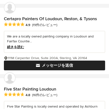
Certapro Painters Of Loudoun, Reston, & Tysons
平均評価：5つ星中 星4.9
4.9
(19件のレビュー)
We are a locally owned painting company in Loudoun and
Fairfax Countie...
続きを読む
111M Carpenter Drive, Suite 200A, Sterling, VA 20164
メッセージを送信
Five Star Painting Loudoun
平均評価：5つ星中 星4.8
4.8
(16件のレビュー)
Five Star Painting is locally owned and operated by Ashburn