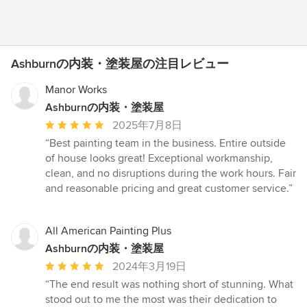
Ashburnの内装・塗装屋の注目レビュー
Manor Works
Ashburnの内装・塗装屋
平
2025年7月8日
均
“Best painting team in the business. Entire outside
評
of house looks great! Exceptional workmanship,
価：
clean, and no disruptions during the work hours. Fair
5
and reasonable pricing and great customer service.”
つ
星
中
All American Painting Plus
星
Ashburnの内装・塗装屋
5
平
2024年3月19日
均
“The end result was nothing short of stunning. What
評
stood out to me the most was their dedication to