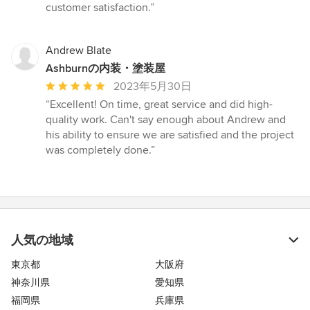
価：
customer satisfaction.”
5
つ
星
Andrew Blate
中
Ashburnの内装・塗装屋
星
平
2023年5月30日
5
均
“Excellent! On time, great service and did high-
評
quality work. Can't say enough about Andrew and
価：
his ability to ensure we are satisfied and the project
5
was completely done.”
つ
星
中
星
5
人気の地域
東京都
大阪府
神奈川県
愛知県
福岡県
兵庫県