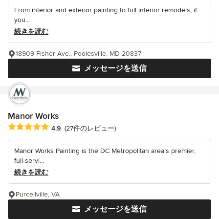
From interior and exterior painting to full interior remodels, if
you...
続きを読む
18909 Fisher Ave., Poolesville, MD 20837
メッセージを送信
Manor Works
平均評価：5つ星中 星4.9
4.9
(27件のレビュー)
Manor Works Painting is the DC Metropolitan area’s premier,
full-servi...
続きを読む
Purcellville, VA
メッセージを送信