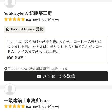
Yuukistyle 友紀建築工房
平均評価：5つ星中 星5
5.0
(16件のレビュー)
Best of Houzz 受賞
たとえば、磨きあげた愛車を眺めながら、コーヒーの香りに
つつまれる時。 たとえば、擦り切れるほど聴きこんだレコー
ドの、ノイズまで愛おしむ土曜...
続きを読む
〒444-0806, 愛知県岡崎市, 緑丘2-11-5
メッセージを送信
一級建築士事務所haus
平均評価：5つ星中 星5
5.0
(15件のレビュー)