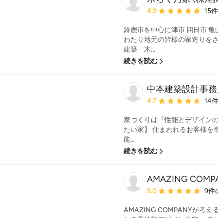
平均評価：5つ星中 星4.
4.9
15
鈴鹿市を中心に津市 四日市 
わたり地元の皆様の家造りをさ
建築 木...
続きを読む
中本建築設計事務
平均評価：5つ星中 星4.
4.7
14
家づくりは『性能とデザインの
たい家】 住まわれるお客様を
能...
続きを読む
AMAZING COM
平均評価：5つ星中 星5
5.0
9件
AMAZING COMPANYが