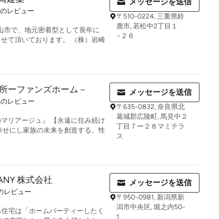
メッセージを送信
9
件のレビュー
〒510-0224, 三重県鈴
鹿市, 若松中2丁目１
亀山市で、地元密着型として長年に
−２６
せて頂いております。 （株）岩崎
所ーファンズホーム－
メッセージを送信
7
件のレビュー
〒635-0832, 奈良県北
葛城郡広陵町, 馬見中２
マリアージュ』 【永遠に住み続け
丁目７ー２８マミテラ
幸せにし家族の未来を創造する。性
ス
PANY 株式会社
メッセージを送信
のレビュー
〒950-0981, 新潟県新
潟市中央区, 堀之内50-
考える住宅は「ホームパーティーしたく
1