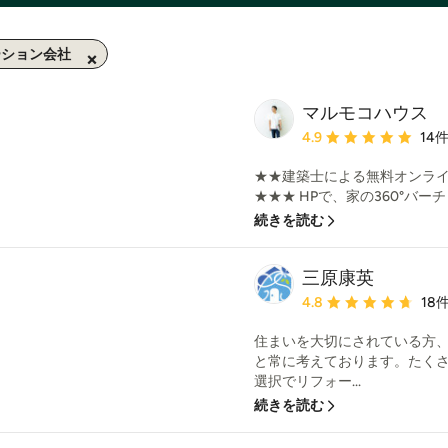
ーション会社
マルモコハウス
平均評価：5つ星中 星4.
4.9
14
★★建築士による無料オンライ
★★★ HPで、家の360°バー
続きを読む
三原康英
平均評価：5つ星中 星4.
4.8
18
住まいを大切にされている方
と常に考えております。たく
選択でリフォー...
続きを読む