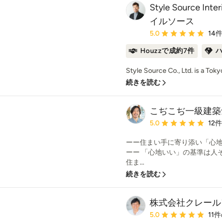
Style Source In
イルソース
平均評価：5つ星中 星5
5.0
14
Houzzで成約7件
Style Source Co., Ltd. is a Toky
続きを読む
こぢこぢ一級建築
平均評価：5つ星中 星5
5.0
12
ーー住まい手に寄り添い「心
ーー 「心地いい」の基準は人
住ま...
続きを読む
株式会社クレールアー
平均評価：5つ星中 星5
5.0
11