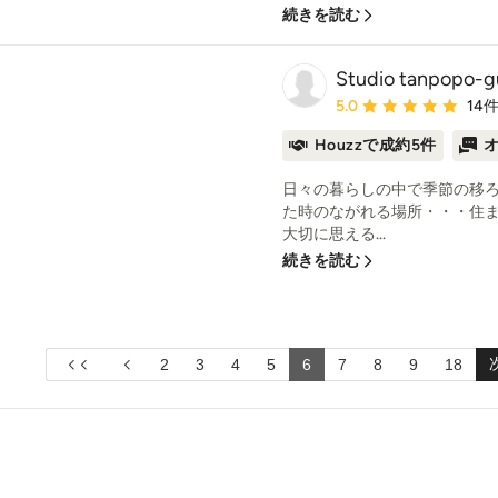
続きを読む
Studio tanpo
平均評価：5つ星中 星5
5.0
14
Houzzで成約5件
日々の暮らしの中で季節の移ろ
た時のながれる場所・・・住
大切に思える...
続きを読む
2
3
4
5
6
7
8
9
18