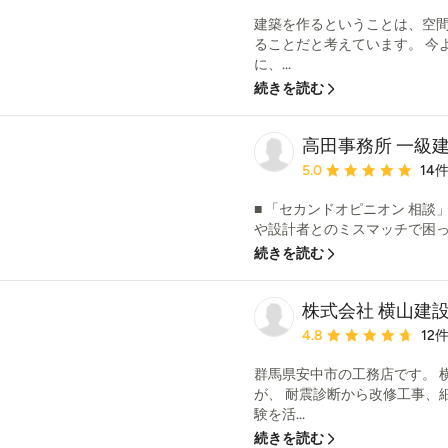
建築を作るということは、空間
ることだと考えています。 今
に、...
続きを読む
高田事務所 一級
平均評価：5つ星中 星5
5.0
14
■ 「セカンドオピニオン 相談
や設計者とのミスマッチで困って
続きを読む
株式会社 横山建
平均評価：5つ星中 星4.
4.8
12
群馬県安中市の工務店です。 
が、 耐震診断から改修工事、
験を活...
続きを読む