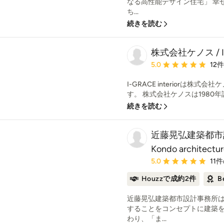
なる高性能デザイン住宅」 幸
ち...
続きを読む
株式会社ケノス / I-G
平均評価：5つ星中 星5
5.0
12
I-GRACE interiorは
す。 株式会社ケノスは1980年
続きを読む
近藤晃弘建築都市設
Kondo architectu
平均評価：5つ星中 星5
5.0
11
Houzzで成約2件
B
近藤晃弘建築都市設計事務所
することをコンセプトに建築を
わり、「ま...