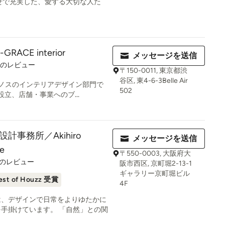
せで充実した、愛する大切な人た
RACE interior
メッセージを送信
件のレビュー
〒150-0011, 東京都渋
谷区, 東4-6-3Belle Air
株式会社ケノスのインテリアデザイン部門で
502
設立、店舗・事業へのブ...
計事務所／Akihiro
メッセージを送信
re
〒550-0003, 大阪府大
件のレビュー
阪市西区, 京町堀2-13-1
ギャラリー京町堀ビル
est of Houzz 受賞
4F
は、デザインで日常をよりゆたかに
手掛けています。 「自然」との関