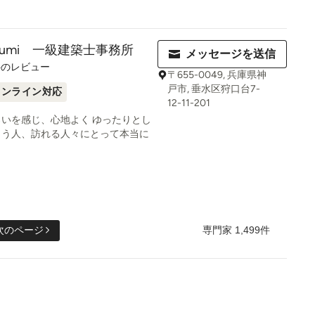
po-gumi 一級建築士事務所
メッセージを送信
件のレビュー
〒655-0049, 兵庫県神
戸市, 垂水区狩口台7-
オンライン対応
12-11-201
いを感じ、心地よく ゆったりとし
まう人、訪れる人々にとって本当に
専門家 1,499件
次のページ