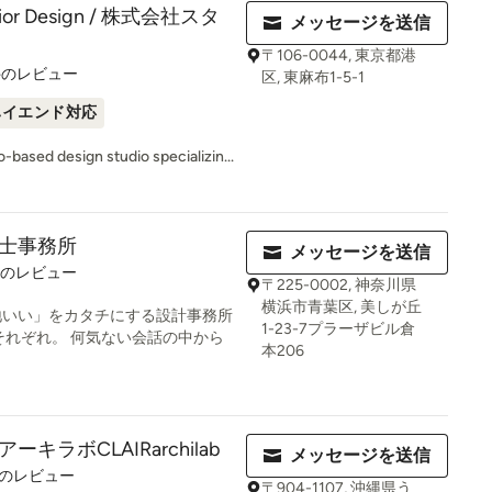
terior Design / 株式会社スタ
メッセージを送信
〒106-0044, 東京都港
件のレビュー
区, 東麻布1-5-1
ハイエンド対応
o-based design studio specializin...
士事務所
メッセージを送信
件のレビュー
〒225-0002, 神奈川県
横浜市青葉区, 美しが丘
地いい」をカタチにする設計事務所
1-23-7プラーザビル倉
それぞれ。 何気ない会話の中から
本206
キラボCLAIRarchilab
メッセージを送信
件のレビュー
〒904-1107, 沖縄県う