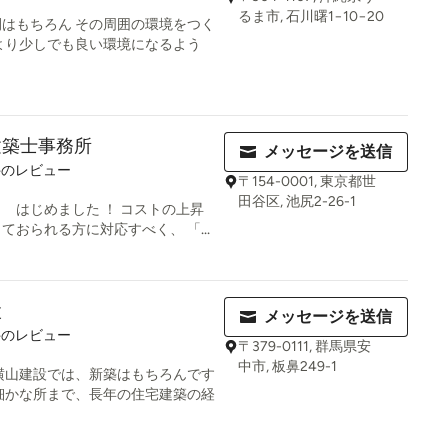
るま市, 石川曙1−10−20
はもちろん その周囲の環境をつく
より少しでも良い環境になるよう
建築士事務所
メッセージを送信
件のレビュー
〒154-0001, 東京都世
田谷区, 池尻2-26-1
」 はじめました ！ コストの上昇
おられる方に対応すべく、 「...
設
メッセージを送信
8
件のレビュー
〒379-0111, 群馬県安
中市, 板鼻249-1
横山建設では、新築はもちろんです
細かな所まで、長年の住宅建築の経