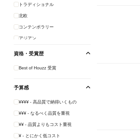
トラディショナル
北欧
コンテンポラリー
アジアン
インダストリアル
資格・受賞歴
ミッドセンチュリー
Best of Houzz 受賞
ラスティック
エクレクティック
予算感
ビーチスタイル
¥¥¥¥ - 高品質で納得いくもの
シャビーシック調
¥¥¥ - なるべく品質を重視
¥¥ - 品質よりもコスト重視
¥ - とにかく低コスト