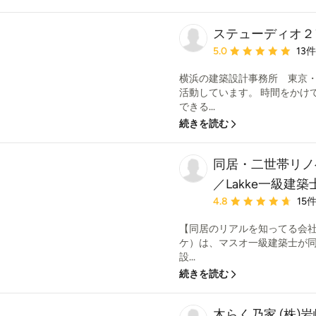
ステューディオ２
平均評価：5つ星中 星5
5.0
13
横浜の建築設計事務所 東京
活動しています。 時間をかけ
できる...
続きを読む
同居・二世帯リノ
／Lakke一級建
平均評価：5つ星中 星4.
4.8
15
【同居のリアルを知ってる会社、そ
ケ）は、マスオ一級建築士が
設...
続きを読む
木らく乃家 (株)