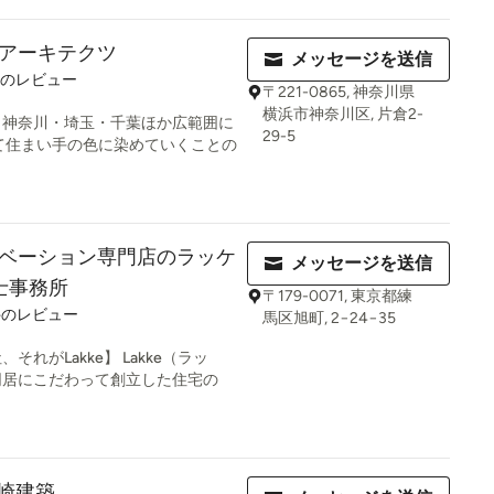
アーキテクツ
メッセージを送信
件のレビュー
〒221-0865, 神奈川県
横浜市神奈川区, 片倉2-
・神奈川・埼玉・千葉ほか広範囲に
29-5
て住まい手の色に染めていくことの
ベーション専門店のラッケ
メッセージを送信
築士事務所
〒179-0071, 東京都練
8
件のレビュー
馬区旭町, 2−24−35
れがLakke】 Lakke（ラッ
同居にこだわって創立した住宅の
岩崎建築