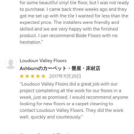
5
for some beautiful vinyl tile floor, but I was not ready
つ
to purchase. I came back three weeks ago and they
星
got me set up with the tile I wanted for less than the
中
expected price. The installers were friendly and
星
skilled and we are very happy with the finished
5
product. I can recommend Bode Floors with no
hesitation.”
Loudoun Valley Floors
Ashburnのカーペット・畳屋・床材店
平
2017年11月29日
均
“Loudoun Valley Floors did a great job with our
評
project completing all the work for our floors in a
価：
week, just as promised. I would recommend anyone
5
looking for new floors or a carpet cleaning to
つ
contact Loudoun Valley Floors. They did the work
星
well, quickly and courteously.”
中
星