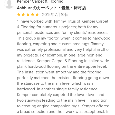
5
Kemper Carpet & Flooring
Ashburnのカーペット・畳屋・床材店
平
2015年7月10日
均
“I have worked with Tammy Titus of Kemper Carpet
評
& Flooring for numerous projects; both for my
価：
personal residences and for my clients’ residences.
5
This group is my “go to” when it comes to hardwood
つ
flooring, carpeting and custom area rugs. Tammy
星
was extremely professional and very helpful in all of
中
my projects. For example, in one large high end
星
residence, Kemper Carpet & Flooring installed wide
5
plank hardwood flooring on the entire upper level.
The installation went smoothly and the flooring
perfectly matched the existent flooring going down
the staircase to the main level which was all
hardwood. In another single family residence,
Kemper completely carpeted the lower level and
two stairways leading to the main level, in addition
to creating angled companion rugs. Kemper offered
a broad selection and their work was exceptional. In