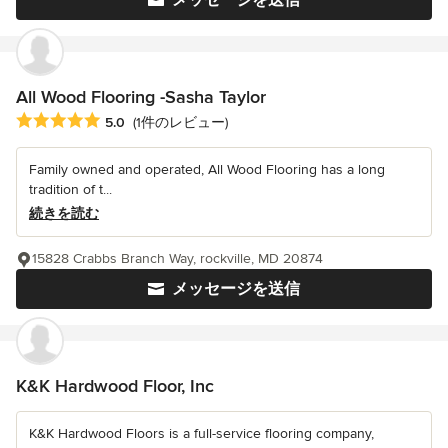
メッセージを送信
All Wood Flooring -Sasha Taylor
平均評価：5つ星中 星5
5.0
(1件のレビュー)
Family owned and operated, All Wood Flooring has a long
tradition of t...
続きを読む
15828 Crabbs Branch Way, rockville, MD 20874
メッセージを送信
K&K Hardwood Floor, Inc
K&K Hardwood Floors is a full-service flooring company,