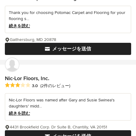
Thank you for choosing Potomac Carpet and Flooring for your
flooring s...
続きを読む
Gaithersburg, MD 20878
メッセージを送信
Nic-Lor Floors, Inc.
平均評価：5つ星中 星3
3.0
(2件のレビュー)
Nic-Lor Floors was named after Gary and Susie Swinea's
daughters' midd...
続きを読む
4431 Brookfield Corp. Dr Suite B, Chantilly, VA 20151