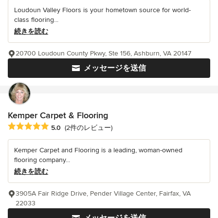
Loudoun Valley Floors is your hometown source for world-
class flooring...
続きを読む
20700 Loudoun County Pkwy, Ste 156, Ashburn, VA 20147
メッセージを送信
Kemper Carpet & Flooring
平均評価：5つ星中 星5
5.0
(2件のレビュー)
Kemper Carpet and Flooring is a leading, woman-owned
flooring company...
続きを読む
3905A Fair Ridge Drive, Pender Village Center, Fairfax, VA
22033