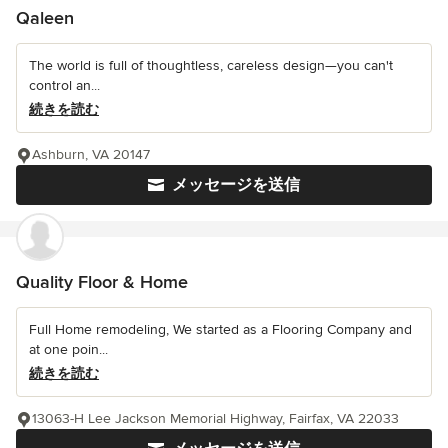
Qaleen
The world is full of thoughtless, careless design—you can't
control an...
続きを読む
Ashburn, VA 20147
メッセージを送信
Quality Floor & Home
Full Home remodeling, We started as a Flooring Company and
at one poin...
続きを読む
13063-H Lee Jackson Memorial Highway, Fairfax, VA 22033