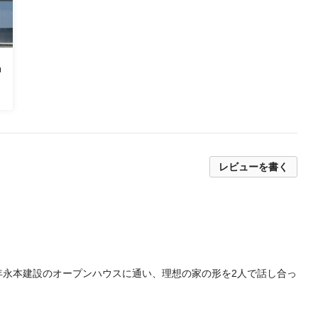
レビューを書く
年永本建設のオープンハウスに通い、理想の家の形を2人で話し合っ
とスムーズで楽しい時間になりました。何度もプランを直してもら
、光の加減や身長に合わせてセンチ単位で調整していただきまし
ができました。木の家は、肌触りが良く掃除も楽ですし、色合いが