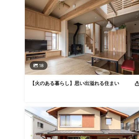
建設業広島県知事（般-27）第２２８５５号 一級建築士
３４１号 ハウスプラス中国住宅保証サービス事業者登録 
ット 現代町家クラブ 広島県工務店協会
業種
工務店
,
注文住宅
,
リフォーム
,
リノベーション
18
【火のある暮らし】思い出溢れる住まい