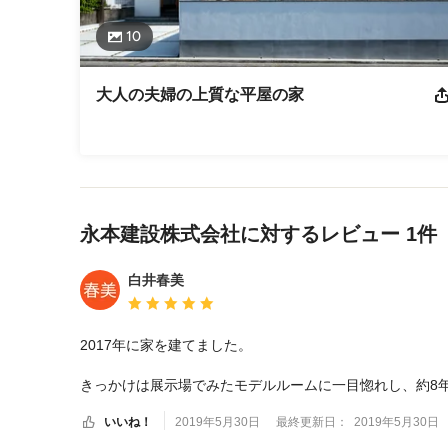
10
大人の夫婦の上質な平屋の家
メニューに戻る
永本建設株式会社に対するレビュー 1件
白井春美
平均評価：5つ星中 星5
2017年に家を建てました。

きっかけは展示場でみたモデルルームに一目惚れし、約8
て温めてきたので、どんな家にしたいかの話し合いはわり
いいね！
2019年5月30日
最終更新日：
2019年5月30日
い、作り付けの家具の大きさは、実際の現場に足を運んで
た。湯布珪藻土は丁寧に指導して頂き、自分達で塗ること