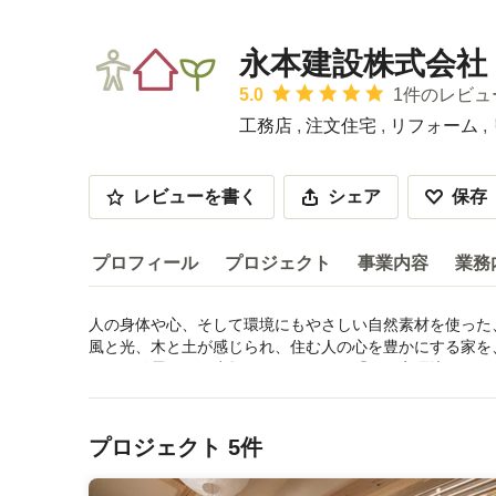
永本建設株式会社
平均評価：5つ星中 星5
5.0
1件のレビュ
工務店
,
注文住宅
,
リフォーム
,
レビューを書く
シェア
保存
プロフィール
プロジェクト
事業内容
業務
人の身体や心、そして環境にもやさしい自然素材を使った
プロフィール
風と光、木と土が感じられ、住む人の心を豊かにする家を
により結露がなく腐朽のない住まいが「いい家環境」づく
サービス内容などを読む
受賞歴：
メニューに戻る
平成19年度ちいき経済賞「エコロジー賞」受賞 ひろしま住
づくりコンクール2017 新築部門優秀賞 受賞
プロジェクト 5件
資格・免許：