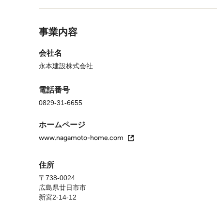
年々落ち着いてきて、今でもほんのり木の匂いがして来客
メニューに戻る
当初予定になかったストーブも導入し、外断熱にしたので
事業内容
達は正直、金銭面、身体面で大変ですが、旦那は趣味の1
手伝ってくれています。

会社名
永本建設株式会社
自分たちの生活に家を合わせて作っていただいたので、と
連絡をしたらすぐに様子を見に来ていただき助かっていま
由に仲良く遊んでいますが、今度は仕切りを作って子ども
電話番号
も成長していくのが楽しみでもあります。これからも永本
0829-31-6655
ます。
ホームページ
www.nagamoto-home.com
住所
〒738-0024
広島県廿日市市
新宮2-14-12