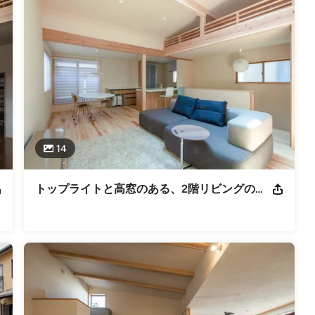
事務所１５（１）５０７８号 宅地建物取引業広島県知事（１）第１０
財団法人 住宅保証機構 住宅性能保証制度業者登録 町の工務店ネ
14
トップライトと高窓のある、2階リビングの明るい木の家