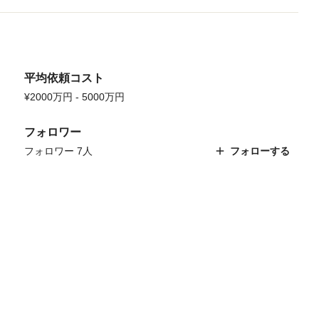
の方にはいい匂いだねぇと言われたりします。

家の中はとても暖かく冬は半袖で過ごすほど暖かいことも。薪の調
つだと思ってやっているようで、子どもも薪割り、薪運びを喜んで
平均依頼コスト
¥2000万円 - 5000万円
ても快適に過ごせています。修繕も家と事務所が近いこともあり、
す。今は2階を仕切らずフリースペースしているので、子供3人が自
部屋を作る予定です。子どもが育ち、家の生活の変化に合わせて家
フォロワー
さんにはお世話になりながら、家を大切にしていきたいと思ってい
フォロワー 7人
フォローする