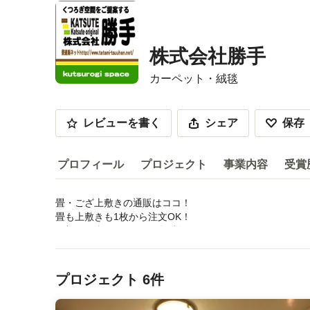
株式会社勝手
カーペット・絨毯
レビューを書く
シェア
保存
プロフィール
プロジェクト
事業内容
受賞
畳・ござ上敷きの通販はココ！

プロフィール
畳も上敷きも1枚から注文OK！

お部屋に合わせてオーダー制作
サービス内容などを読む
受賞歴：
メニューに戻る
長崎デザインアワード２０１６「奨励賞」受賞 ”畳和椅子
プロジェクト 6件
業種
カーペット・絨毯