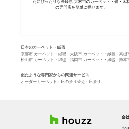
たにぴったりな長崎県 大村市のカーペット・畳・床
の専門店を簡単に探せます。
日本のカーペット・絨毯
京都市 カーペット・絨毯
·
大阪市 カーペット・絨毯
·
高槻
松山市 カーペット・絨毯
·
福岡市 カーペット・絨毯
·
熊本
似たような専門家からの関連サービス
オーダーカーペット
·
床の張り替え
·
床張り
会
Ho