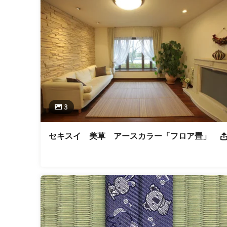
3
セキスイ 美草 アースカラー「フロア畳」